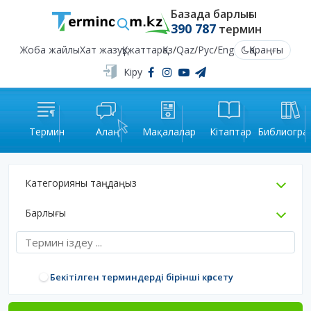
Базада барлығы
390 787
термин
Жоба жайлы
Хат жазу
Құжаттар
Қаз
/
Qaz
/
Рус
/
Eng
Қараңғы
Кіру
Термин
Алаң
Мақалалар
Кітаптар
Библиогра
Категорияны таңдаңыз
Барлығы
Бекітілген терминдерді бірінші көрсету