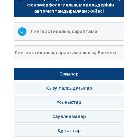
фономорфологиялық модельдерінің
автоматтандырылған жүйесі
Лингвистикалық сараптама
Лингвистикалық сараптама жасау Ережесі
Соңғылар
Қызу талқыдағылар
Ұсыныстар
Сауалнамалар
Құжаттар