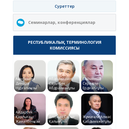
Суреттер
Семинарлар, конференциялар
РЕСПУБЛИКАЛЫҚ ТЕРМИНОЛОГИЯ
КОМИССИЯСЫ
Ақынбекова
Абдрахманов
Байменше
Динара
Сауытбек
Серікқали
Нұрғалиқызы
Абдрахманұлы
Ердіғалиұлы
Айдарбек
Қарлығаш
Әлісжан Сарқыт
Жұмағали Алмас
Жамалбекқызы
Қалымұлы
Қабдымәжитұлы