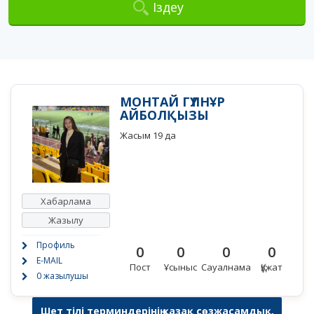
Іздеу
МОНТАЙ ГҮЛНҰР
АЙБОЛҚЫЗЫ
Жасым 19 да
Хабарлама
Жазылу
Профиль
0
0
0
0
E-MAIL
Пост
Ұсыныс
Сауалнама
Құжат
0 жазылушы
Шет тілі терминдерінің қазақ сөзжасамдық,