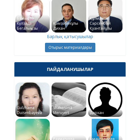
Бажықова
Құлманов
Күлзада
Қамзабекұлы
Сәрсенбай
Бегалықызы
Дихан
Қуантайұлы
Барлық қатысушылар
Отырыс материалдары
ПАЙДАЛАНУШЫЛАР
Gulzhaina
Shakenova
Duisenbayeva
Meruyert
Дархан
Рахматулла
Амангелдиев