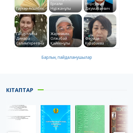
Ерғали
Норсултан
Гаухар Асылбек
Нұржанұлы
Джумабаевич
Габдуллина
Жармакин
Динара
Олжабай
Фарида
Салимгереевна
Қайкенұлы
Курабаева
Барлық пайдаланушылар
КІТАПТАР