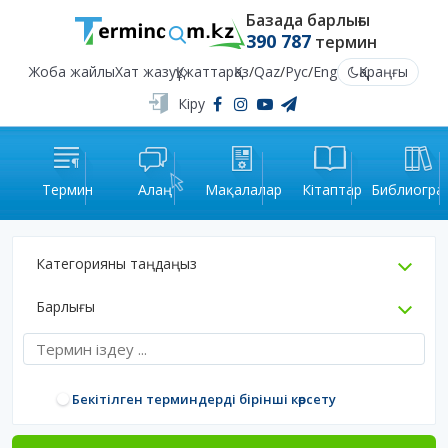
Базада барлығы
390 787
термин
Жоба жайлы
Хат жазу
Құжаттар
Қаз
/
Qaz
/
Рус
/
Eng
Қараңғы
Кіру
Термин
Алаң
Мақалалар
Кітаптар
Библиогра
Категорияны таңдаңыз
Барлығы
Бекітілген терминдерді бірінші көрсету