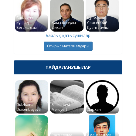
Бажықова
Құлманов
Күлзада
Қамзабекұлы
Сәрсенбай
Бегалықызы
Дихан
Қуантайұлы
Барлық қатысушылар
Отырыс материалдары
ПАЙДАЛАНУШЫЛАР
Gulzhaina
Shakenova
Duisenbayeva
Meruyert
Дархан
Рахматулла
Амангелдиев