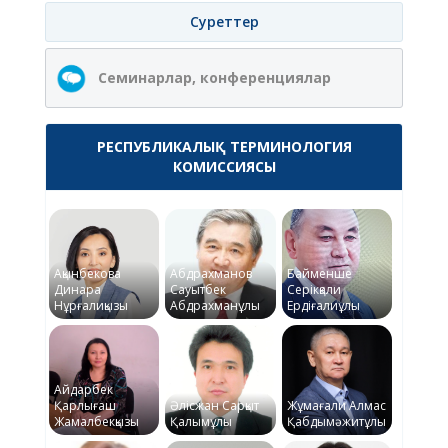
Суреттер
Семинарлар, конференциялар
РЕСПУБЛИКАЛЫҚ ТЕРМИНОЛОГИЯ
КОМИССИЯСЫ
Ақынбекова
Абдрахманов
Байменше
Динара
Сауытбек
Серікқали
Нұрғалиқызы
Абдрахманұлы
Ердіғалиұлы
Айдарбек
Қарлығаш
Әлісжан Сарқыт
Жұмағали Алмас
Жамалбекқызы
Қалымұлы
Қабдымәжитұлы