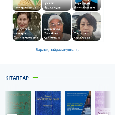
Ерғали
Норсултан
Гаухар Асылбек
Нұржанұлы
Джумабаевич
Габдуллина
Жармакин
Динара
Олжабай
Фарида
Салимгереевна
Қайкенұлы
Курабаева
Барлық пайдаланушылар
КІТАПТАР