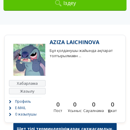
Іздеу
AZIZA LAICHINOVA
Бұл қолданушы жайында ақпарат
толтырылмаған ...
Хабарлама
Жазылу
Профиль
0
0
0
0
E-MAIL
Пост
Ұсыныс
Сауалнама
Құжат
0 жазылушы
Шет тілі терминдерінің қазақ сөзжасамдық,