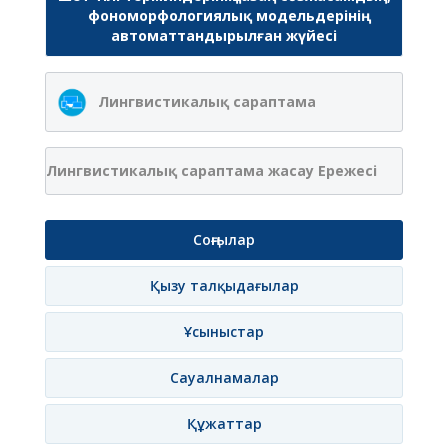
фономорфологиялық модельдерінің
автоматтандырылған жүйесі
Лингвистикалық сараптама
Лингвистикалық сараптама жасау Ережесі
Соңғылар
Қызу талқыдағылар
Ұсыныстар
Сауалнамалар
Құжаттар