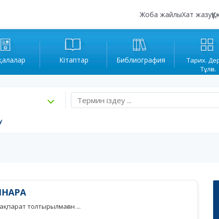
Жоба жайлы
Хат жазу
Құ
қалалар
Кітаптар
Библиография
Тарих. Де
Тұлға.
у
ЙНАРА
қпарат толтырылмаған ...