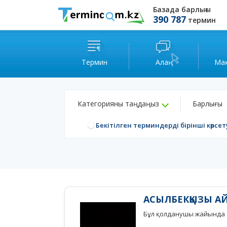
Базада барлығы
390 787
термин
Термин
Алаң
Ма
Категорияны таңдаңыз
Барлығы
Бекітілген терминдерді бірінші көрсет
АСЫЛБЕКҚЫЗЫ А
Бұл қолданушы жайында а