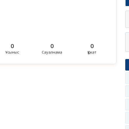
0
0
0
Ұсыныс
Сауалнама
Құжат