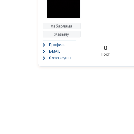
Хабарлама
Жазылу
Профиль
0
E-MAIL
Пост
0 жазылушы