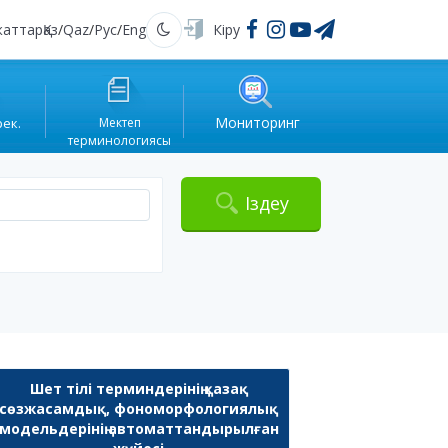
жаттар
Қаз
/
Qaz
/
Рус
/
Eng
Кіру
Қараңғы
Мониторинг
рек.
Мектеп
терминологиясы
Іздеу
Шет тілі терминдерінің қазақ
сөзжасамдық, фономорфологиялық
модельдерінің автоматтандырылған