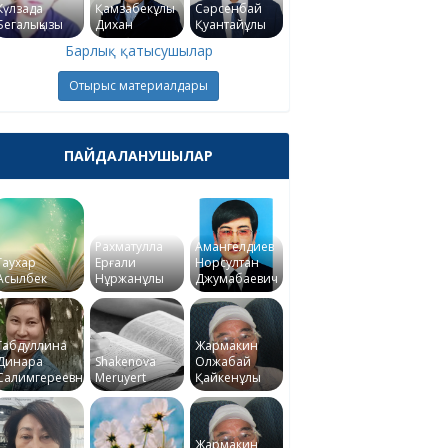
Күлзада
Қамзабекұлы
Сәрсенбай
Бегалықызы
Дихан
Қуантайұлы
Барлық қатысушылар
Отырыс материалдары
ПАЙДАЛАНУШЫЛАР
Рахматулла
Амангелдиев
Гаухар
Ерғали
Норсултан
Асылбек
Нұржанұлы
Джумабаевич
Габдуллина
Жармакин
Динара
Shakenova
Олжабай
Салимгереевна
Meruyert
Қайкенұлы
Жармакин