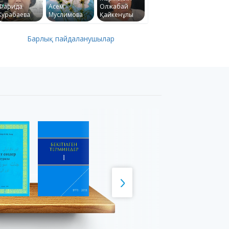
Фарида
Асем
Олжабай
Курабаева
Муслимова
Қайкенұлы
Барлық пайдаланушылар