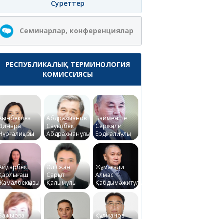
Суреттер
Семинарлар, конференциялар
РЕСПУБЛИКАЛЫҚ ТЕРМИНОЛОГИЯ
КОМИССИЯСЫ
Ақынбекова
Абдрахманов
Байменше
Динара
Сауытбек
Серікқали
Нұрғалиқызы
Абдрахманұлы
Ердіғалиұлы
Айдарбек
Әлісжан
Жұмағали
Қарлығаш
Сарқыт
Алмас
Жамалбекқызы
Қалымұлы
Қабдымәжитұлы
Бажықова
Құлманов