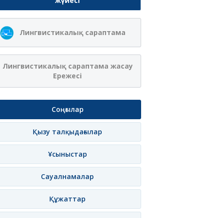
жүйесі
Лингвистикалық сараптама
Лингвистикалық сараптама жасау
Ережесі
Соңғылар
Қызу талқыдағылар
Ұсыныстар
Сауалнамалар
Құжаттар