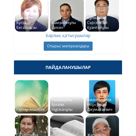
Бажықова
Құлманов
Күлзада
Қамзабекұлы
Сәрсенбай
Бегалықызы
Дихан
Қуантайұлы
Барлық қатысушылар
Отырыс материалдары
ПАЙДАЛАНУШЫЛАР
Рахматулла
Амангелдиев
Ерғали
Норсултан
Гаухар Асылбек
Нұржанұлы
Джумабаевич
Габдуллина
Жармакин