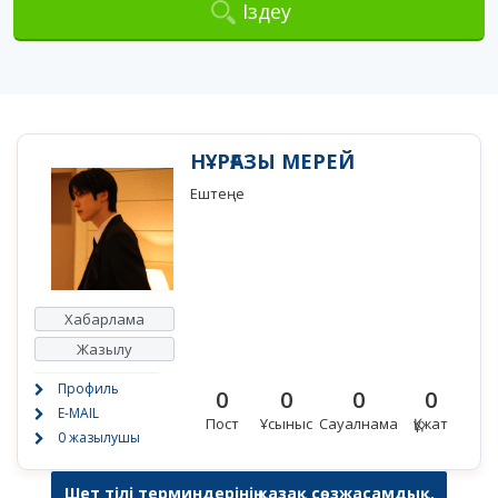
Іздеу
НҰРҒАЗЫ МЕРЕЙ
Ештеңе
Хабарлама
Жазылу
Профиль
0
0
0
0
E-MAIL
Пост
Ұсыныс
Сауалнама
Құжат
0 жазылушы
Шет тілі терминдерінің қазақ сөзжасамдық,