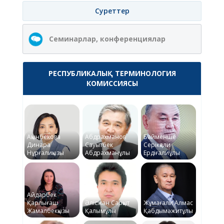
Суреттер
Семинарлар, конференциялар
РЕСПУБЛИКАЛЫҚ ТЕРМИНОЛОГИЯ
КОМИССИЯСЫ
Ақынбекова
Абдрахманов
Байменше
Динара
Сауытбек
Серікқали
Нұрғалиқызы
Абдрахманұлы
Ердіғалиұлы
Айдарбек
Қарлығаш
Әлісжан Сарқыт
Жұмағали Алмас
Жамалбекқызы
Қалымұлы
Қабдымәжитұлы