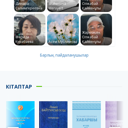
Динара
Shakenova
Олжабай
Салимгереевна
Meruyert
Қайкенұлы
Жармакин
Фарида
Олжабай
Курабаева
Асем Муслимова
Қайкенұлы
Барлық пайдаланушылар
КІТАПТАР