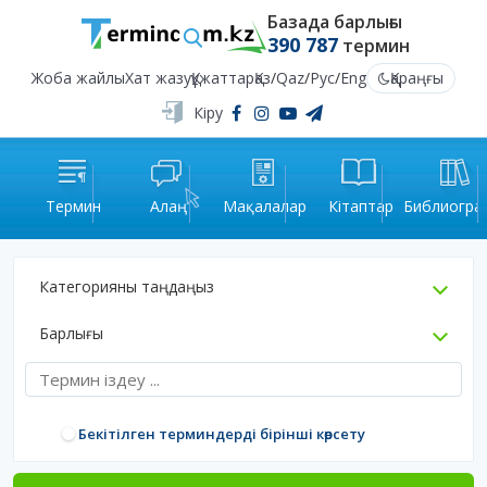
Базада барлығы
390 787
термин
Жоба жайлы
Хат жазу
Құжаттар
Қаз
/
Qaz
/
Рус
/
Eng
Қараңғы
Кіру
Термин
Алаң
Мақалалар
Кітаптар
Библиогра
Категорияны таңдаңыз
Барлығы
Бекітілген терминдерді бірінші көрсету