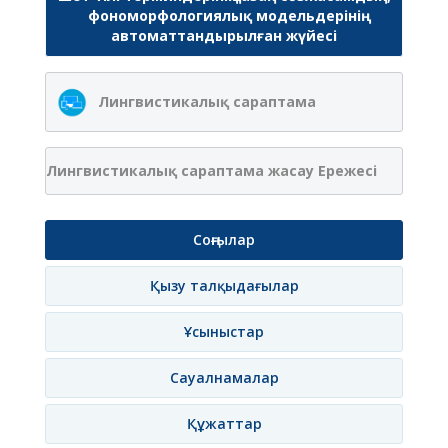
фономорфологиялық модельдерінің
автоматтандырылған жүйесі
Лингвистикалық сараптама
Лингвистикалық сараптама жасау Ережесі
Соңғылар
Қызу талқыдағылар
Ұсыныстар
Сауалнамалар
Құжаттар