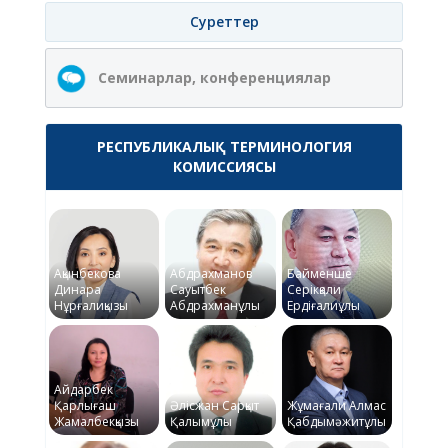
Суреттер
Семинарлар, конференциялар
РЕСПУБЛИКАЛЫҚ ТЕРМИНОЛОГИЯ
КОМИССИЯСЫ
Ақынбекова
Абдрахманов
Байменше
Динара
Сауытбек
Серікқали
Нұрғалиқызы
Абдрахманұлы
Ердіғалиұлы
Айдарбек
Қарлығаш
Әлісжан Сарқыт
Жұмағали Алмас
Жамалбекқызы
Қалымұлы
Қабдымәжитұлы