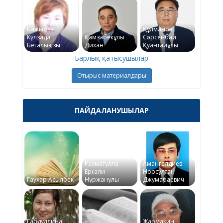
Бажықова
Құлманов
Күлзада
Қамзабекұлы
Сәрсенбай
Бегалықызы
Дихан
Қуантайұлы
Барлық қатысушылар
Отырыс материалдары
ПАЙДАЛАНУШЫЛАР
Рахматулла
Амангелдиев
Ерғали
Норсултан
Гаухар Асылбек
Нұржанұлы
Джумабаевич
Габдуллина
Жармакин