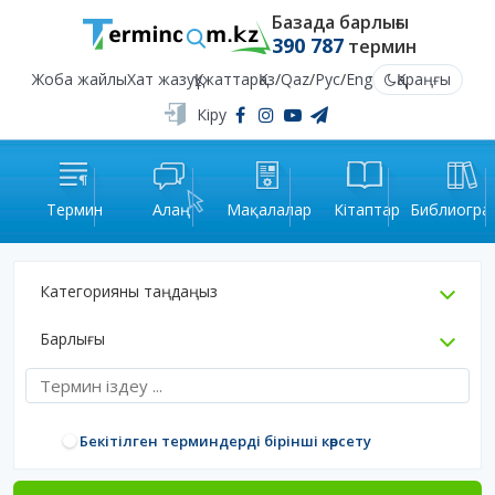
Базада барлығы
390 787
термин
Жоба жайлы
Хат жазу
Құжаттар
Қаз
/
Qaz
/
Рус
/
Eng
Қараңғы
Кіру
Термин
Алаң
Мақалалар
Кітаптар
Библиогра
Категорияны таңдаңыз
Барлығы
Бекітілген терминдерді бірінші көрсету