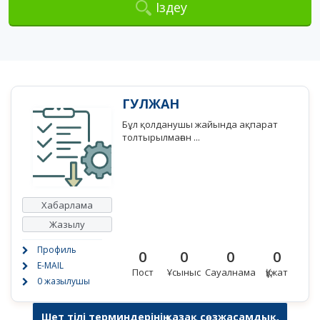
Іздеу
ГУЛЖАН
Бұл қолданушы жайында ақпарат
толтырылмаған ...
Хабарлама
Жазылу
Профиль
0
0
0
0
E-MAIL
Пост
Ұсыныс
Сауалнама
Құжат
0 жазылушы
Шет тілі терминдерінің қазақ сөзжасамдық,