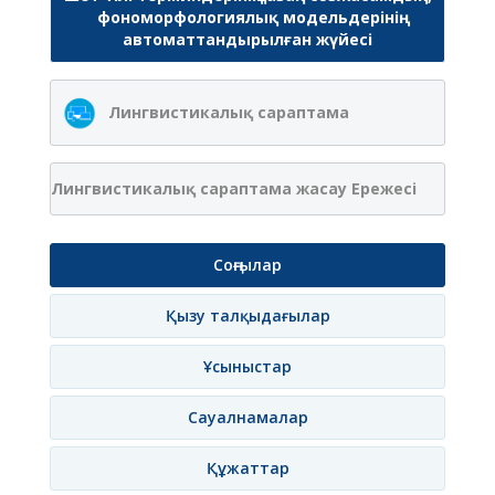
фономорфологиялық модельдерінің
автоматтандырылған жүйесі
Лингвистикалық сараптама
Лингвистикалық сараптама жасау Ережесі
Соңғылар
Қызу талқыдағылар
Ұсыныстар
Сауалнамалар
Құжаттар