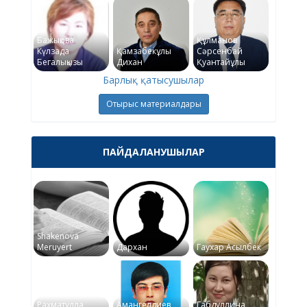
Бажықова
Құлманов
Күлзада
Қамзабекұлы
Сәрсенбай
Бегалықызы
Дихан
Қуантайұлы
Барлық қатысушылар
Отырыс материалдары
ПАЙДАЛАНУШЫЛАР
Shakenova
Meruyert
Дархан
Гаухар Асылбек
Рахматулла
Амангелдиев
Габдуллина