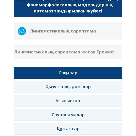
фономорфологиялық модельдерінің
автоматтандырылған жүйесі
Лингвистикалық сараптама
Лингвистикалық сараптама жасау Ережесі
Соңғылар
Қызу талқыдағылар
Ұсыныстар
Сауалнамалар
Құжаттар