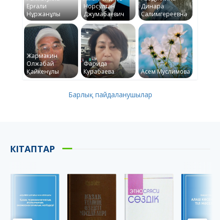
Ерғали
Норсултан
Динара
Нұржанұлы
Джумабаевич
Салимгереевна
Жармакин
Олжабай
Фарида
Қайкенұлы
Курабаева
Асем Муслимова
Барлық пайдаланушылар
КІТАПТАР