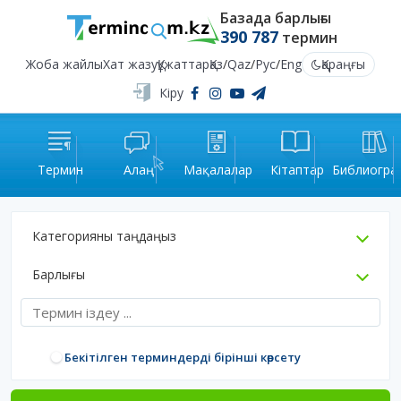
Базада барлығы
390 787
термин
Жоба жайлы
Хат жазу
Құжаттар
Қаз
/
Qaz
/
Рус
/
Eng
Қараңғы
Кіру
Термин
Алаң
Мақалалар
Кітаптар
Библиогра
Категорияны таңдаңыз
Барлығы
Бекітілген терминдерді бірінші көрсету