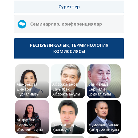
Суреттер
Семинарлар, конференциялар
РЕСПУБЛИКАЛЫҚ ТЕРМИНОЛОГИЯ
КОМИССИЯСЫ
Ақынбекова
Абдрахманов
Байменше
Динара
Сауытбек
Серікқали
Нұрғалиқызы
Абдрахманұлы
Ердіғалиұлы
Айдарбек
Қарлығаш
Әлісжан Сарқыт
Жұмағали Алмас
Жамалбекқызы
Қалымұлы
Қабдымәжитұлы