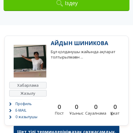
Іздеу
АЙДЫН ШИНИКОВА
Бұл қолданушы жайында ақпарат
толтырылмаған ...
Хабарлама
Жазылу
Профиль
0
0
0
0
E-MAIL
Пост
Ұсыныс
Сауалнама
Құжат
0 жазылушы
Шет тілі терминдерінің қазақ сөзжасамдық,