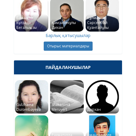
Бажықова
Құлманов
Күлзада
Қамзабекұлы
Сәрсенбай
Бегалықызы
Дихан
Қуантайұлы
Барлық қатысушылар
Отырыс материалдары
ПАЙДАЛАНУШЫЛАР
Gulzhaina
Shakenova
Duisenbayeva
Meruyert
Дархан
Рахматулла
Амангелдиев