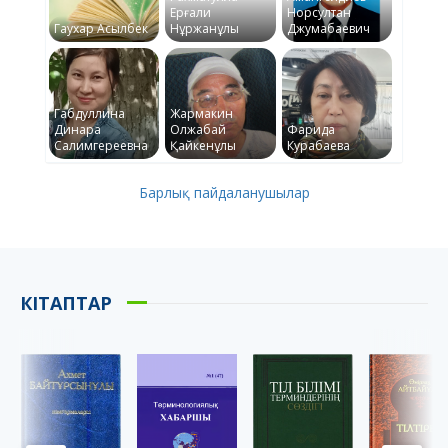
Ерғали
Норсултан
Гаухар Асылбек
Нұржанұлы
Джумабаевич
Габдуллина
Жармакин
Динара
Олжабай
Фарида
Салимгереевна
Қайкенұлы
Курабаева
Барлық пайдаланушылар
КІТАПТАР