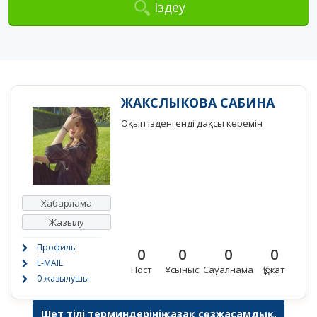
Іздеу
ЖАКСЛЫКОВА САБИНА
Оқып ізденгенді дақсы көремін
Хабарлама
Жазылу
Профиль
0
0
0
0
E-MAIL
Пост
Ұсыныс
Сауалнама
Құжат
0 жазылушы
Шет тілі терминдерінің қазақ сөзжасамдық,