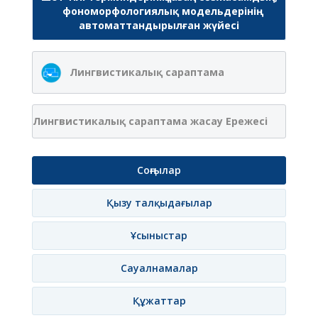
фономорфологиялық модельдерінің
автоматтандырылған жүйесі
Лингвистикалық сараптама
Лингвистикалық сараптама жасау Ережесі
Соңғылар
Қызу талқыдағылар
Ұсыныстар
Сауалнамалар
Құжаттар