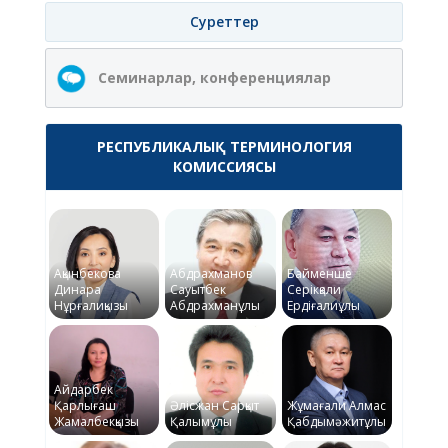
Суреттер
Семинарлар, конференциялар
РЕСПУБЛИКАЛЫҚ ТЕРМИНОЛОГИЯ
КОМИССИЯСЫ
Ақынбекова
Абдрахманов
Байменше
Динара
Сауытбек
Серікқали
Нұрғалиқызы
Абдрахманұлы
Ердіғалиұлы
Айдарбек
Қарлығаш
Әлісжан Сарқыт
Жұмағали Алмас
Жамалбекқызы
Қалымұлы
Қабдымәжитұлы