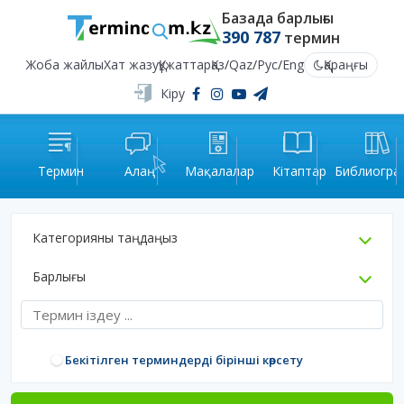
Базада барлығы
390 787
термин
Жоба жайлы
Хат жазу
Құжаттар
Қаз
/
Qaz
/
Рус
/
Eng
Қараңғы
Кіру
Термин
Алаң
Мақалалар
Кітаптар
Библиогра
Категорияны таңдаңыз
Барлығы
Бекітілген терминдерді бірінші көрсету