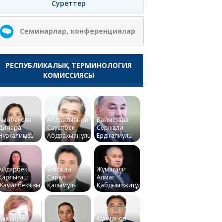
Суреттер
Семинарлар, конференциялар
РЕСПУБЛИКАЛЫҚ ТЕРМИНОЛОГИЯ
КОМИССИЯСЫ
Ақынбекова
Абдрахманов
Байменше
Динара
Сауытбек
Серікқали
Нұрғалиқызы
Абдрахманұлы
Ердіғалиұлы
Айдарбек
Әлісжан
Жұмағали
Қарлығаш
Сарқыт
Алмас
Жамалбекқызы
Қалымұлы
Қабдымәжитұлы
Бажықова
Құлманов