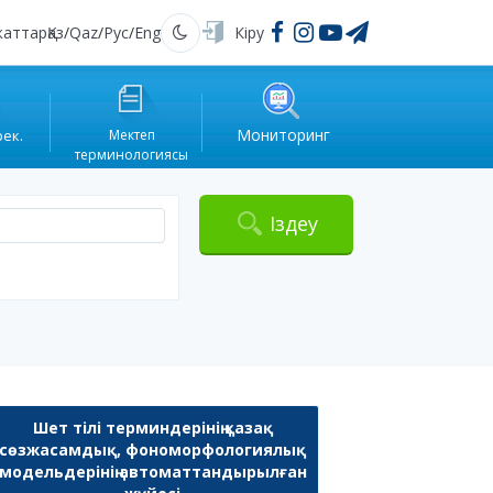
жаттар
Қаз
/
Qaz
/
Рус
/
Eng
Кіру
Қараңғы
Мониторинг
рек.
Мектеп
терминологиясы
Іздеу
Шет тілі терминдерінің қазақ
сөзжасамдық, фономорфологиялық
модельдерінің автоматтандырылған