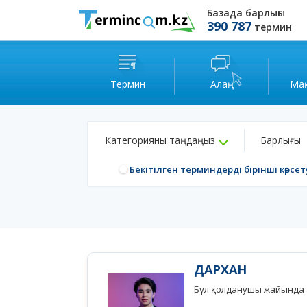
Базада барлығы
390 787
термин
Термин
Алаң
Ма
Категорияны таңдаңыз
Барлығы
Бекітілген терминдерді бірінші көрсет
ДАРХАН
Бұл қолданушы жайында а