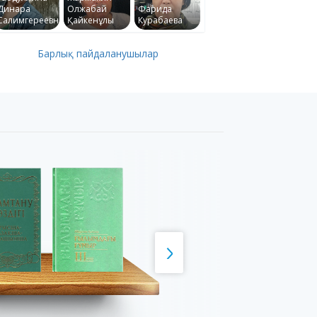
Динара
Олжабай
Фарида
Салимгереевна
Қайкенұлы
Курабаева
Барлық пайдаланушылар