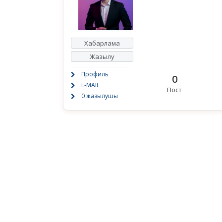
Хабарлама
Жазылу
Профиль
0
E-MAIL
Пост
0 жазылушы