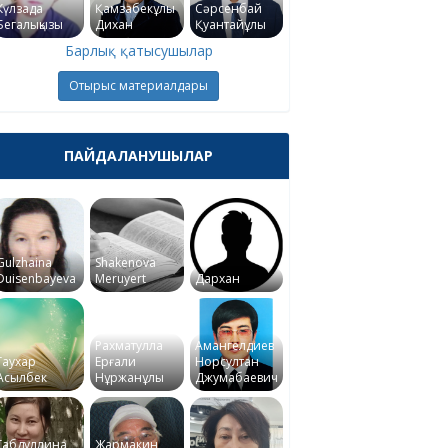
Күлзада
Қамзабекұлы
Сәрсенбай
Бегалықызы
Дихан
Қуантайұлы
Барлық қатысушылар
Отырыс материалдары
ПАЙДАЛАНУШЫЛАР
Gulzhaina
Shakenova
Duisenbayeva
Meruyert
Дархан
Рахматулла
Амангелдиев
Гаухар
Ерғали
Норсултан
Асылбек
Нұржанұлы
Джумабаевич
Габдуллина
Жармакин