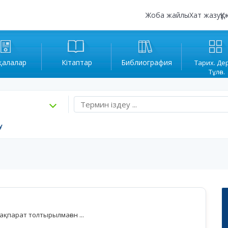
Жоба жайлы
Хат жазу
Құ
қалалар
Кітаптар
Библиография
Тарих. Де
Тұлға.
у
қпарат толтырылмаған ...