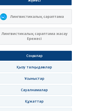
жүйесі
Лингвистикалық сараптама
Лингвистикалық сараптама жасау
Ережесі
Соңғылар
Қызу талқыдағылар
Ұсыныстар
Сауалнамалар
Құжаттар