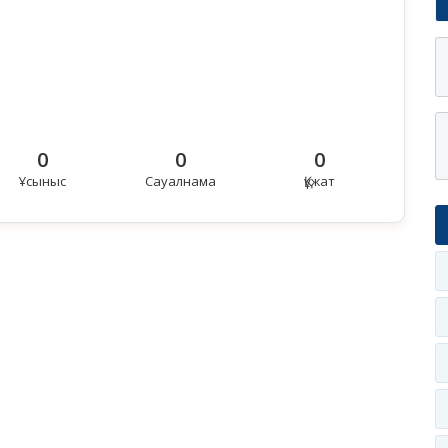
0
0
0
Ұсыныс
Сауалнама
Құжат