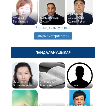
Бажықова
Құлманов
Күлзада
Қамзабекұлы
Сәрсенбай
Бегалықызы
Дихан
Қуантайұлы
Барлық қатысушылар
Отырыс материалдары
ПАЙДАЛАНУШЫЛАР
Gulzhaina
Shakenova
Duisenbayeva
Meruyert
Дархан
Рахматулла
Амангелдиев