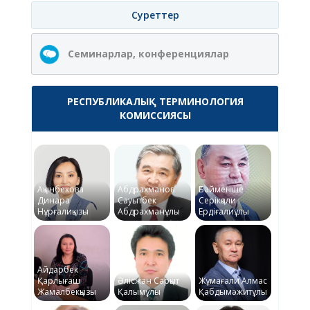
Суреттер
Семинарлар, конференциялар
РЕСПУБЛИКАЛЫҚ ТЕРМИНОЛОГИЯ
КОМИССИЯСЫ
Ақынбекова
Абдрахманов
Байменше
Динара
Сауытбек
Серікқали
Нұрғалиқызы
Абдрахманұлы
Ердіғалиұлы
Айдарбек
Қарлығаш
Әлісжан Сарқыт
Жұмағали Алмас
Жамалбекқызы
Қалымұлы
Қабдымәжитұлы