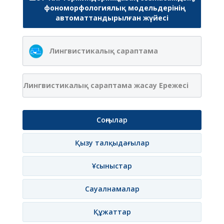
фономорфологиялық модельдерінің
автоматтандырылған жүйесі
Лингвистикалық сараптама
Лингвистикалық сараптама жасау Ережесі
Соңғылар
Қызу талқыдағылар
Ұсыныстар
Сауалнамалар
Құжаттар