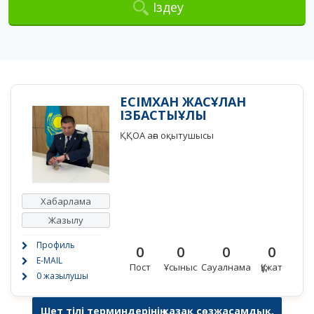
Іздеу
ЕСІМХАН ЖАСҰЛАН
ІЗБАСТЫҰЛЫ
ҚҚОА аға оқытушысы
Хабарлама
Жазылу
Профиль
0
0
0
0
E-MAIL
Пост
Ұсыныс
Сауалнама
Құжат
0 жазылушы
Шет тілі терминдерінің қазақ сөзжасамдық,