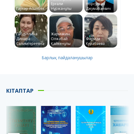
Ерғали
Норсултан
Гаухар Асылбек
Нұржанұлы
Джумабаевич
Габдуллина
Жармакин
Динара
Олжабай
Фарида
Салимгереевна
Қайкенұлы
Курабаева
Барлық пайдаланушылар
КІТАПТАР