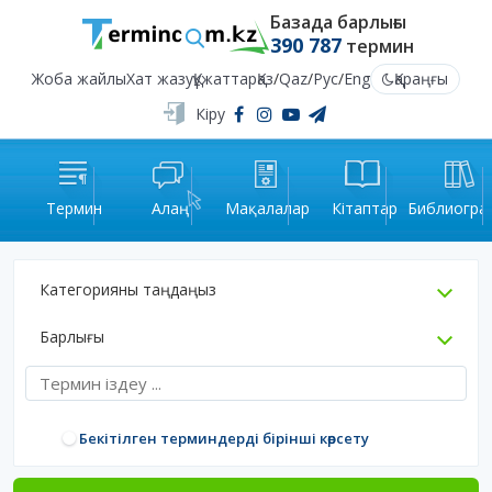
Базада барлығы
390 787
термин
Жоба жайлы
Хат жазу
Құжаттар
Қаз
/
Qaz
/
Рус
/
Eng
Қараңғы
Кіру
Термин
Алаң
Мақалалар
Кітаптар
Библиогра
Категорияны таңдаңыз
Барлығы
Бекітілген терминдерді бірінші көрсету