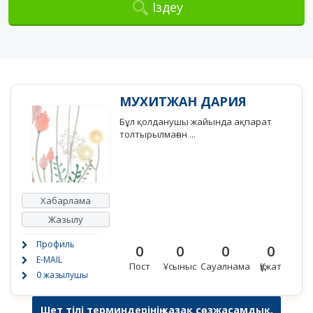
Іздеу
МУХИТЖАН ДАРИЯ
Бұл қолданушы жайында ақпарат
толтырылмаған ...
Хабарлама
Жазылу
Профиль
0
0
0
0
E-MAIL
Пост
Ұсыныс
Сауалнама
Құжат
0 жазылушы
Шет тілі терминдерінің қазақ сөзжасамдық,