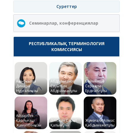
Суреттер
Семинарлар, конференциялар
РЕСПУБЛИКАЛЫҚ ТЕРМИНОЛОГИЯ
КОМИССИЯСЫ
Ақынбекова
Абдрахманов
Байменше
Динара
Сауытбек
Серікқали
Нұрғалиқызы
Абдрахманұлы
Ердіғалиұлы
Айдарбек
Қарлығаш
Әлісжан Сарқыт
Жұмағали Алмас
Жамалбекқызы
Қалымұлы
Қабдымәжитұлы