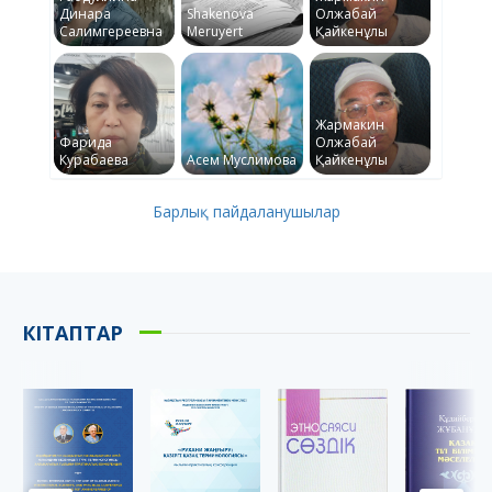
Динара
Shakenova
Олжабай
Салимгереевна
Meruyert
Қайкенұлы
Жармакин
Фарида
Олжабай
Курабаева
Асем Муслимова
Қайкенұлы
Барлық пайдаланушылар
КІТАПТАР