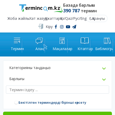
Базада барлығы
390 787
термин
Жоба жайлы
Хат жазу
Құжаттар
Қаз
/
Qaz
/
Рус
/
Eng
Қараңғы
Кіру
Термин
Алаң
Мақалалар
Кітаптар
Библиогра
Категорияны таңдаңыз
Барлығы
Бекітілген терминдерді бірінші көрсету