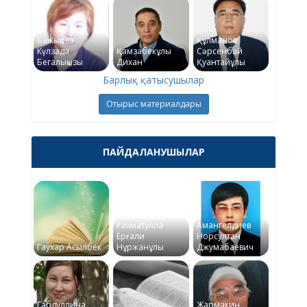
Бажықова
Құлманов
Күлзада
Қамзабекұлы
Сәрсенбай
Бегалықызы
Дихан
Қуантайұлы
Барлық қатысушылар
Отырыс материалдары
ПАЙДАЛАНУШЫЛАР
Рахматулла
Амангелдиев
Ерғали
Норсултан
Гаухар Асылбек
Нұржанұлы
Джумабаевич
Габдуллина
Жармакин