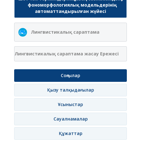
фономорфологиялық модельдерінің
автоматтандырылған жүйесі
Лингвистикалық сараптама
Лингвистикалық сараптама жасау Ережесі
Соңғылар
Қызу талқыдағылар
Ұсыныстар
Сауалнамалар
Құжаттар