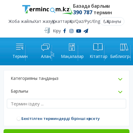
Базада барлығы
390 787
термин
Жоба жайлы
Хат жазу
Құжаттар
Қаз
/
Qaz
/
Рус
/
Eng
Қараңғы
Кіру
Термин
Алаң
Мақалалар
Кітаптар
Библиогра
Категорияны таңдаңыз
Барлығы
Бекітілген терминдерді бірінші көрсету