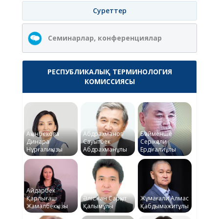
Суреттер
Семинарлар, конференциялар
РЕСПУБЛИКАЛЫҚ ТЕРМИНОЛОГИЯ
КОМИССИЯСЫ
Ақынбекова
Абдрахманов
Байменше
Динара
Сауытбек
Серікқали
Нұрғалиқызы
Абдрахманұлы
Ердіғалиұлы
Айдарбек
Қарлығаш
Әлісжан Сарқыт
Жұмағали Алмас
Жамалбекқызы
Қалымұлы
Қабдымәжитұлы