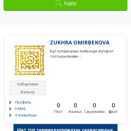
Іздеу
ZUKHRA OMIRBEKOVA
Бұл қолданушы жайында ақпарат
толтырылмаған ...
Хабарлама
Жазылу
Профиль
0
0
0
0
E-MAIL
Пост
Ұсыныс
Сауалнама
Құжат
0 жазылушы
Шет тілі терминдерінің қазақ сөзжасамдық,