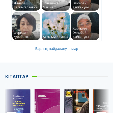
Динара
Shakenova
Олжабай
Салимгереевна
Meruyert
Қайкенұлы
Жармакин
Фарида
Олжабай
Курабаева
Асем Муслимова
Қайкенұлы
Барлық пайдаланушылар
КІТАПТАР