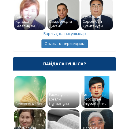
Бажықова
Құлманов
Күлзада
Қамзабекұлы
Сәрсенбай
Бегалықызы
Дихан
Қуантайұлы
Барлық қатысушылар
Отырыс материалдары
ПАЙДАЛАНУШЫЛАР
Рахматулла
Амангелдиев
Ерғали
Норсултан
Гаухар Асылбек
Нұржанұлы
Джумабаевич
Габдуллина
Жармакин