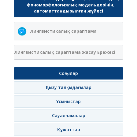
фономорфологиялық модельдерінің
автоматтандырылған жүйесі
Лингвистикалық сараптама
Лингвистикалық сараптама жасау Ережесі
Соңғылар
Қызу талқыдағылар
Ұсыныстар
Сауалнамалар
Құжаттар