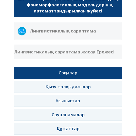
фономорфологиялық модельдерінің
автоматтандырылған жүйесі
Лингвистикалық сараптама
Лингвистикалық сараптама жасау Ережесі
Соңғылар
Қызу талқыдағылар
Ұсыныстар
Сауалнамалар
Құжаттар