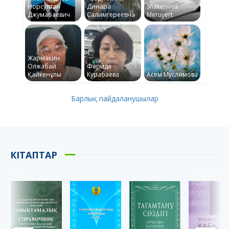
Норсултан
Динара
Shakenova
Джумабаевич
Салимгереевна
Meruyert
Жармакин
Олжабай
Фарида
Қайкенұлы
Курабаева
Асем Муслимова
Барлық пайдаланушылар
КІТАПТАР