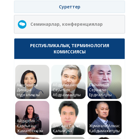
Суреттер
Семинарлар, конференциялар
РЕСПУБЛИКАЛЫҚ ТЕРМИНОЛОГИЯ
КОМИССИЯСЫ
Ақынбекова
Абдрахманов
Байменше
Динара
Сауытбек
Серікқали
Нұрғалиқызы
Абдрахманұлы
Ердіғалиұлы
Айдарбек
Қарлығаш
Әлісжан Сарқыт
Жұмағали Алмас
Жамалбекқызы
Қалымұлы
Қабдымәжитұлы