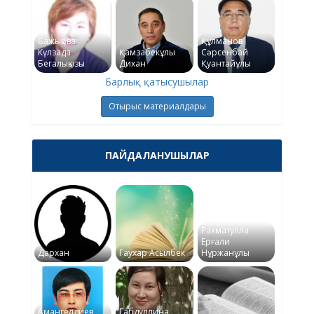
Бажықова
Құлманов
Күлзада
Қамзабекұлы
Сәрсенбай
Бегалықызы
Дихан
Қуантайұлы
Барлық қатысушылар
Отырыс материалдары
ПАЙДАЛАНУШЫЛАР
Рахматулла
Ерғали
Дархан
Гаухар Асылбек
Нұржанұлы
Амангелдиев
Габдуллина