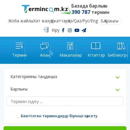
Базада барлығы
390 787
термин
Жоба жайлы
Хат жазу
Құжаттар
Қаз
/
Qaz
/
Рус
/
Eng
Қараңғы
Кіру
Термин
Алаң
Мақалалар
Кітаптар
Библиогра
Категорияны таңдаңыз
Барлығы
Бекітілген терминдерді бірінші көрсету