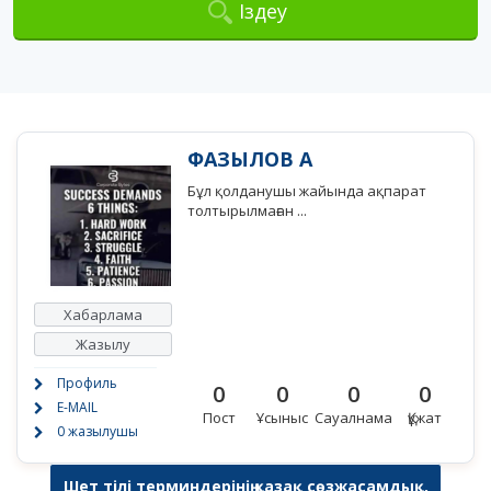
Іздеу
ФАЗЫЛОВ А
Бұл қолданушы жайында ақпарат
толтырылмаған ...
Хабарлама
Жазылу
Профиль
0
0
0
0
E-MAIL
Пост
Ұсыныс
Сауалнама
Құжат
0 жазылушы
Шет тілі терминдерінің қазақ сөзжасамдық,