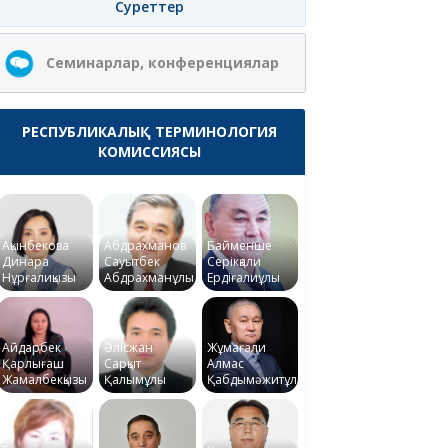
Суреттер
Семинарлар, конференциялар
РЕСПУБЛИКАЛЫҚ ТЕРМИНОЛОГИЯ
КОМИССИЯСЫ
Ақынбекова
Абдрахманов
Байменше
Динара
Сауытбек
Серікқали
Нұрғалиқызы
Абдрахманұлы
Ердіғалиұлы
Айдарбек
Әлісжан
Жұмағали
Қарлығаш
Сарқыт
Алмас
Жамалбекқызы
Қалымұлы
Қабдымәжитұлы