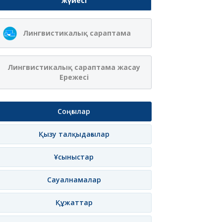
жүйесі
Ақжібек Нұрланқызы
Сая Ағанасқызы
Лингвистикалық сараптама
Ахмет
Итеғұлова
лама
Жазылу
Хабарлама
Жазылу
Хаб
Лингвистикалық сараптама жасау
Ережесі
Соңғылар
Қызу талқыдағылар
Ұсыныстар
Сауалнамалар
Құжаттар