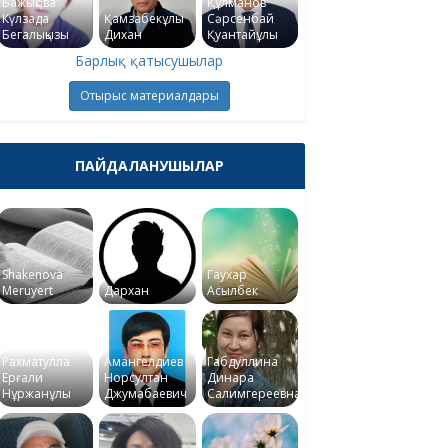
Бажықова
Құлманов
Күлзада
Қамзабекұлы
Сәрсенбай
Бегалықызы
Дихан
Қуантайұлы
Барлық қатысушылар
Отырыс материалдары
ПАЙДАЛАНУШЫЛАР
Shakenova
Гаухар
Meruyert
Дархан
Асылбек
Рахматулла
Амангелдиев
Габдуллина
Ерғали
Норсултан
Динара
Нұржанұлы
Джумабаевич
Салимгереевна