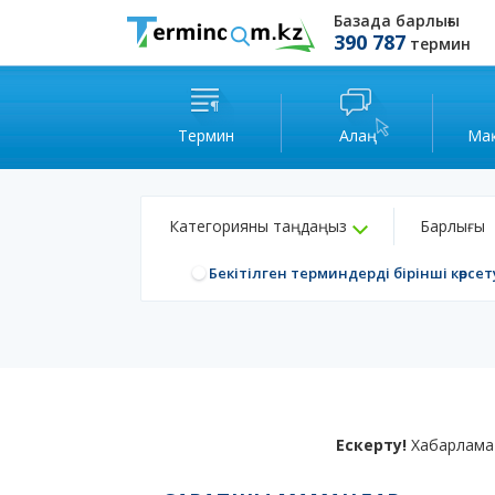
Базада барлығы
390 787
термин
Термин
Алаң
Ма
Категорияны таңдаңыз
Барлығы
Бекітілген терминдерді бірінші көрсет
Ескерту!
Хабарлама