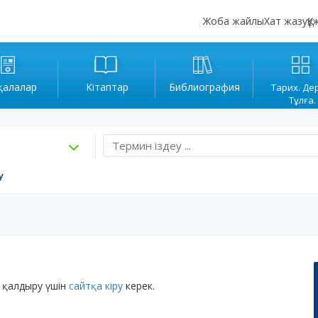
Жоба жайлы
Хат жазу
Құ
қалалар
Кітаптар
Библиография
Тарих. Де
Тұлға.
у
 қалдыру үшін
сайтқа кіру
керек.