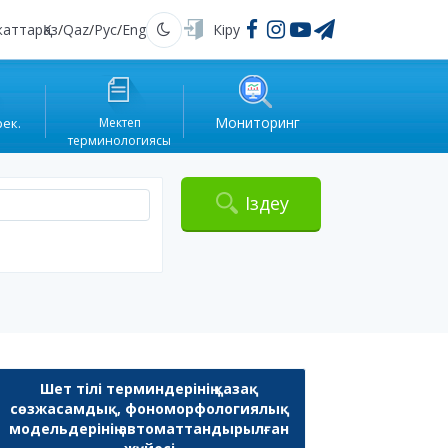
жаттар
Қаз
/
Qaz
/
Рус
/
Eng
Кіру
Қараңғы
Мониторинг
рек.
Мектеп
терминологиясы
Іздеу
Шет тілі терминдерінің қазақ
сөзжасамдық, фономорфологиялық
модельдерінің автоматтандырылған