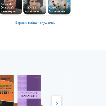
Жармакин
Олжабай
Фарида
Асем
Қайкенұлы
Курабаева
Муслимова
Барлық пайдаланушылар