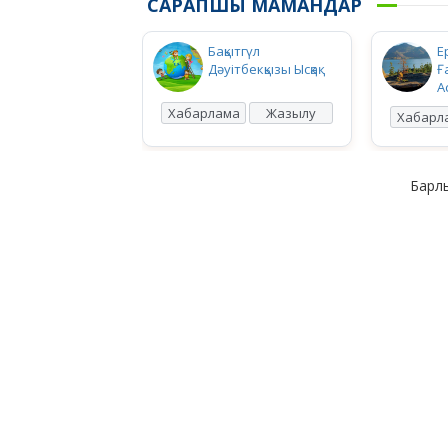
САРАПШЫ МАМАНДАР
Бақытгүл
Е
Дәуітбекқызы Ысқақ
Ғ
А
Хабарлама
Жазылу
Хабарл
Барлы