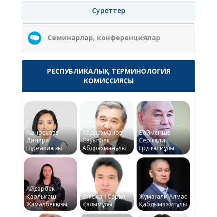
Суреттер
Семинарлар, конференциялар
РЕСПУБЛИКАЛЫҚ ТЕРМИНОЛОГИЯ
КОМИССИЯСЫ
Ақынбекова
Абдрахманов
Байменше
Динара
Сауытбек
Серікқали
Нұрғалиқызы
Абдрахманұлы
Ердіғалиұлы
Айдарбек
Қарлығаш
Әлісжан Сарқыт
Жұмағали Алмас
Жамалбекқызы
Қалымұлы
Қабдымәжитұлы