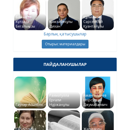
Бажықова
Құлманов
Күлзада
Қамзабекұлы
Сәрсенбай
Бегалықызы
Дихан
Қуантайұлы
Барлық қатысушылар
Отырыс материалдары
ПАЙДАЛАНУШЫЛАР
Рахматулла
Амангелдиев
Ерғали
Норсултан
Гаухар Асылбек
Нұржанұлы
Джумабаевич
Габдуллина
Жармакин