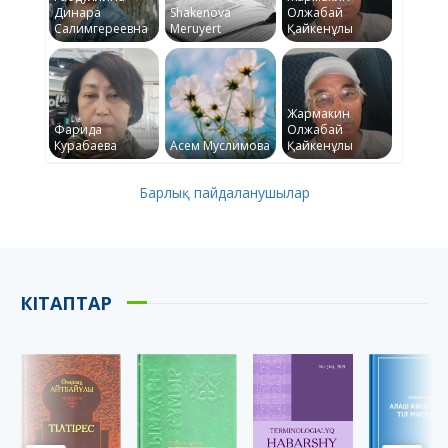
Динара
Shakenova
Олжабай
Салимгереевна
Meruyert
Қайкенұлы
Жармакин
Фарида
Олжабай
Курабаева
Асем Муслимова
Қайкенұлы
Барлық пайдаланушылар
КІТАПТАР