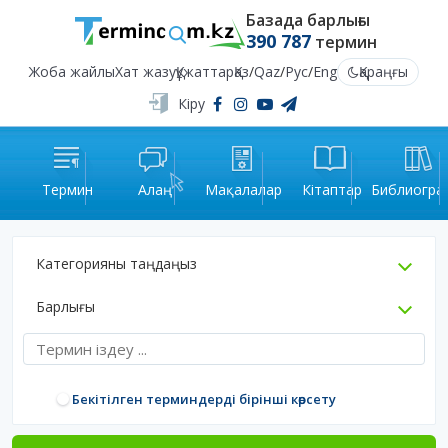
Базада барлығы
390 787
термин
Жоба жайлы
Хат жазу
Құжаттар
Қаз
/
Qaz
/
Рус
/
Eng
Қараңғы
Кіру
Термин
Алаң
Мақалалар
Кітаптар
Библиогра
Категорияны таңдаңыз
Барлығы
Бекітілген терминдерді бірінші көрсету