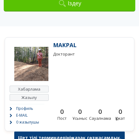
Іздеу
MAKPAL
Докторант
Хабарлама
Жазылу
Профиль
0
0
0
0
E-MAIL
Пост
Ұсыныс
Сауалнама
Құжат
0 жазылушы
Шет тілі терминдерінің қазақ сөзжасамдық,