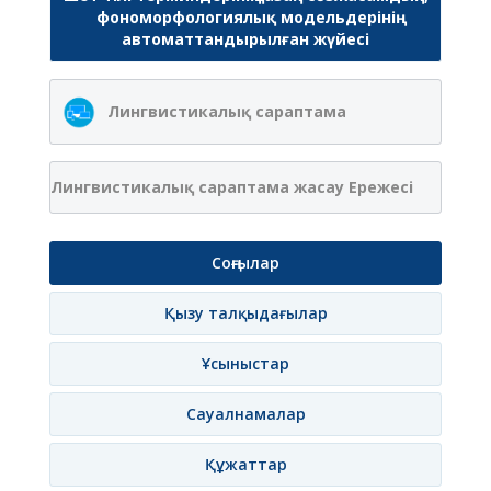
фономорфологиялық модельдерінің
автоматтандырылған жүйесі
Лингвистикалық сараптама
Лингвистикалық сараптама жасау Ережесі
Соңғылар
Қызу талқыдағылар
Ұсыныстар
Сауалнамалар
Құжаттар