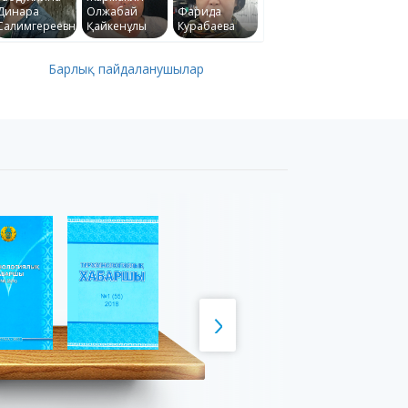
Динара
Олжабай
Фарида
Салимгереевна
Қайкенұлы
Курабаева
Барлық пайдаланушылар