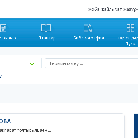
Жоба жайлы
Хат жазу
Құ
қалалар
Кітаптар
Библиография
Тарих. Де
Тұлға.
у
ОВА
қпарат толтырылмаған ...