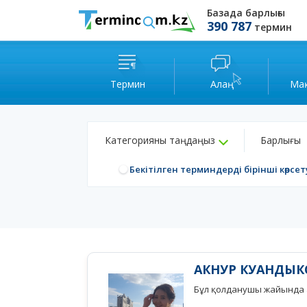
Базада барлығы
390 787
термин
Термин
Алаң
Ма
Категорияны таңдаңыз
Барлығы
Бекітілген терминдерді бірінші көрсет
АКНУР КУАНДЫК
Бұл қолданушы жайында а