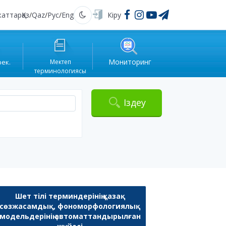
жаттар
Қаз
/
Qaz
/
Рус
/
Eng
Кіру
Қараңғы
Мониторинг
рек.
Мектеп
терминологиясы
Іздеу
Шет тілі терминдерінің қазақ
сөзжасамдық, фономорфологиялық
модельдерінің автоматтандырылған