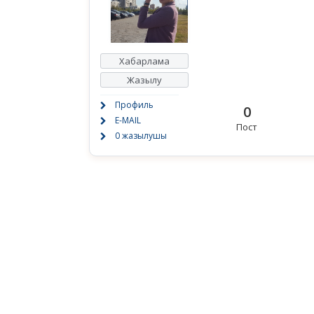
Хабарлама
Жазылу
Профиль
0
E-MAIL
Пост
0 жазылушы