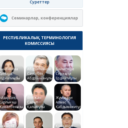
Суреттер
Семинарлар, конференциялар
РЕСПУБЛИКАЛЫҚ ТЕРМИНОЛОГИЯ
КОМИССИЯСЫ
Ақынбекова
Абдрахманов
Байменше
Динара
Сауытбек
Серікқали
Нұрғалиқызы
Абдрахманұлы
Ердіғалиұлы
Айдарбек
Әлісжан
Жұмағали
Қарлығаш
Сарқыт
Алмас
Жамалбекқызы
Қалымұлы
Қабдымәжитұлы
Бажықова
Құлманов