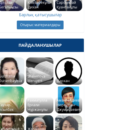
Күлзада
Қамзабекұлы
Сәрсенбай
Бегалықызы
Дихан
Қуантайұлы
Барлық қатысушылар
Отырыс материалдары
ПАЙДАЛАНУШЫЛАР
Gulzhaina
Shakenova
Duisenbayeva
Meruyert
Дархан
Рахматулла
Амангелдиев
Гаухар
Ерғали
Норсултан
Асылбек
Нұржанұлы
Джумабаевич
Габдуллина
Жармакин