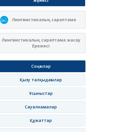
жүйесі
Лингвистикалық сараптама
Лингвистикалық сараптама жасау
Ережесі
Соңғылар
Қызу талқыдағылар
Ұсыныстар
Сауалнамалар
Құжаттар