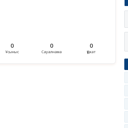
0
0
0
Ұсыныс
Сауалнама
Құжат