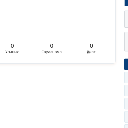
0
0
0
Ұсыныс
Сауалнама
Құжат