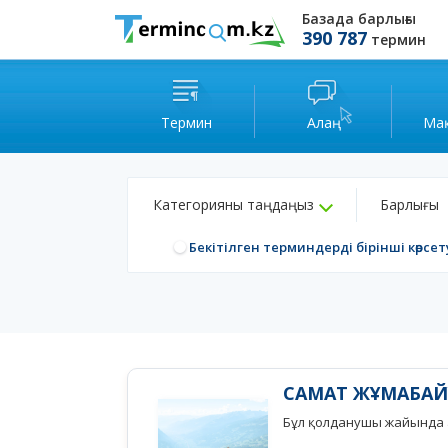
Базада барлығы
390 787
термин
Термин
Алаң
Ма
Категорияны таңдаңыз
Барлығы
Бекітілген терминдерді бірінші көрсет
САМАТ ЖҰМАБА
Бұл қолданушы жайында а