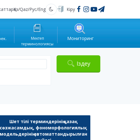
жаттар
Қаз
/
Qaz
/
Рус
/
Eng
Кіру
Қараңғы
Мониторинг
рек.
Мектеп
терминологиясы
Іздеу
Шет тілі терминдерінің қазақ
сөзжасамдық, фономорфологиялық
модельдерінің автоматтандырылған