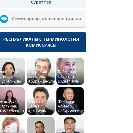
Суреттер
Семинарлар, конференциялар
РЕСПУБЛИКАЛЫҚ ТЕРМИНОЛОГИЯ
КОМИССИЯСЫ
Ақынбекова
Абдрахманов
Байменше
Динара
Сауытбек
Серікқали
Нұрғалиқызы
Абдрахманұлы
Ердіғалиұлы
Айдарбек
Әлісжан
Жұмағали
Қарлығаш
Сарқыт
Алмас
Жамалбекқызы
Қалымұлы
Қабдымәжитұлы
Бажықова
Құлманов