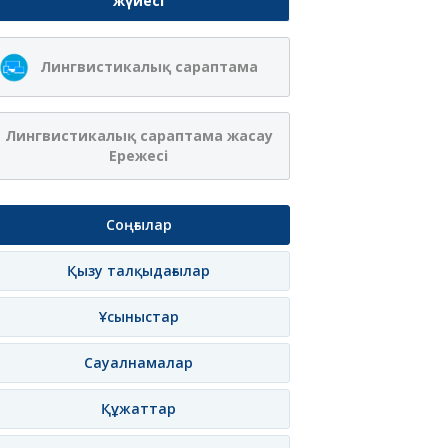
жүйесі
Лингвистикалық сараптама
Лингвистикалық сараптама жасау
Ережесі
Соңғылар
Қызу талқыдағылар
Ұсыныстар
Сауалнамалар
Құжаттар