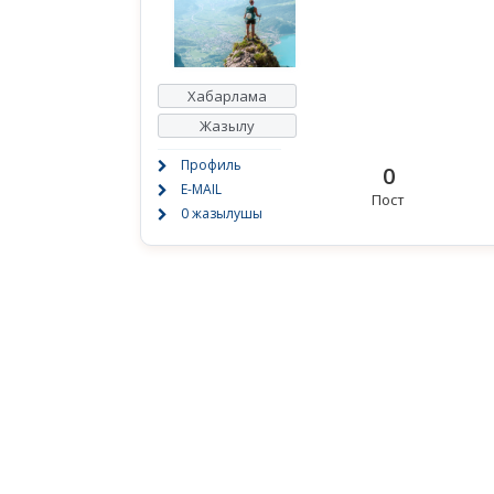
Хабарлама
Жазылу
Профиль
0
E-MAIL
Пост
0 жазылушы