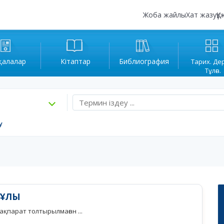
Жоба жайлы
Хат жазу
Құ
қалалар
Кітаптар
Библиография
Тарих. Де
Тұлға.
у
ЙҰЛЫ
қпарат толтырылмаған ...