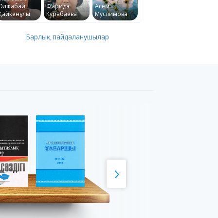
Олжабай
Фарида
Асем
Қайкенұлы
Курабаева
Муслимова
Барлық пайдаланушылар