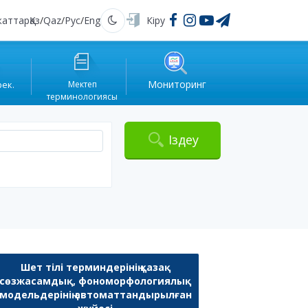
жаттар
Қаз
/
Qaz
/
Рус
/
Eng
Кіру
Қараңғы
Мониторинг
рек.
Мектеп
терминологиясы
Іздеу
Шет тілі терминдерінің қазақ
сөзжасамдық, фономорфологиялық
модельдерінің автоматтандырылған