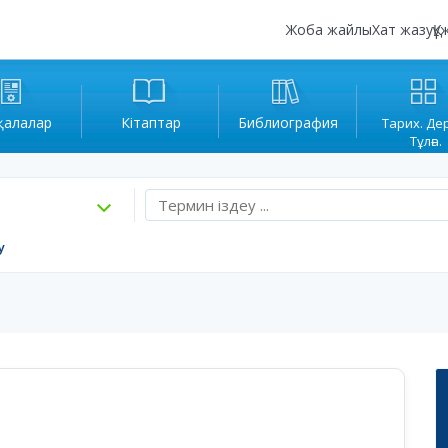
Жоба жайлы
Хат жазу
Құ
қалалар
Кітаптар
Библиография
Тарих. Де
Тұлға.
у