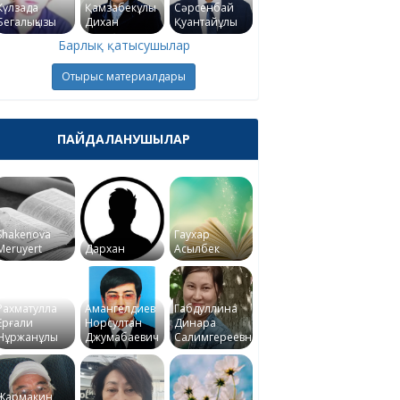
Күлзада
Қамзабекұлы
Сәрсенбай
Бегалықызы
Дихан
Қуантайұлы
Барлық қатысушылар
Отырыс материалдары
ПАЙДАЛАНУШЫЛАР
Shakenova
Гаухар
Meruyert
Дархан
Асылбек
Рахматулла
Амангелдиев
Габдуллина
Ерғали
Норсултан
Динара
Нұржанұлы
Джумабаевич
Салимгереевна
Жармакин