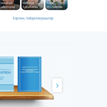
Олжабай
Фарида
Асем
Қайкенұлы
Курабаева
Муслимова
Барлық пайдаланушылар