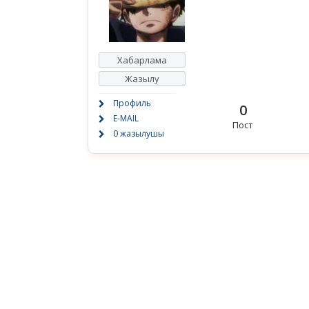
Хабарлама
Жазылу
Профиль
0
E-MAIL
Пост
0 жазылушы