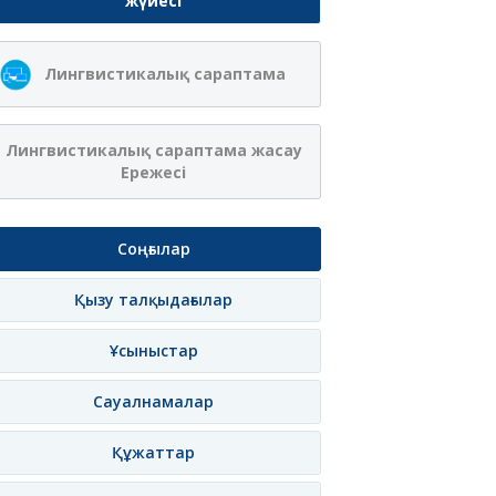
жүйесі
Лингвистикалық сараптама
Лингвистикалық сараптама жасау
Ережесі
Соңғылар
Қызу талқыдағылар
Ұсыныстар
Сауалнамалар
Құжаттар