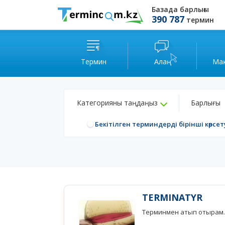
Базада барлығы
390 787
термин
Термин
Алаң
Ма
Категорияны таңдаңыз
Барлығы
Бекітілген терминдерді бірінші көрсет
TERMINATYR
Терминмен атып отырам.