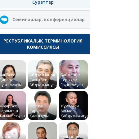
Суреттер
Семинарлар, конференциялар
РЕСПУБЛИКАЛЫҚ ТЕРМИНОЛОГИЯ
КОМИССИЯСЫ
Ақынбекова
Абдрахманов
Байменше
Динара
Сауытбек
Серікқали
Нұрғалиқызы
Абдрахманұлы
Ердіғалиұлы
Айдарбек
Әлісжан
Жұмағали
Қарлығаш
Сарқыт
Алмас
Жамалбекқызы
Қалымұлы
Қабдымәжитұлы
Бажықова
Құлманов