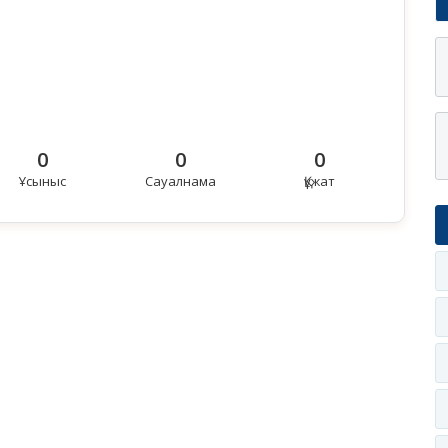
0
0
0
Ұсыныс
Сауалнама
Құжат