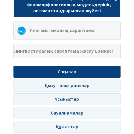
фономорфологиялық модельдерінің
автоматтандырылған жүйесі
Лингвистикалық сараптама
Лингвистикалық сараптама жасау Ережесі
Соңғылар
Қызу талқыдағылар
Ұсыныстар
Сауалнамалар
Құжаттар