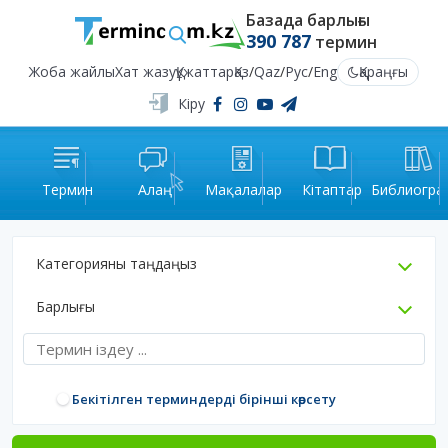
Базада барлығы
390 787
термин
Жоба жайлы
Хат жазу
Құжаттар
Қаз
/
Qaz
/
Рус
/
Eng
Қараңғы
Кіру
Термин
Алаң
Мақалалар
Кітаптар
Библиогра
Категорияны таңдаңыз
Барлығы
Бекітілген терминдерді бірінші көрсету