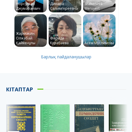
Норсултан
Динара
Shakenova
Джумабаевич
Салимгереевна
Meruyert
Жармакин
Олжабай
Фарида
Қайкенұлы
Курабаева
Асем Муслимова
Барлық пайдаланушылар
КІТАПТАР