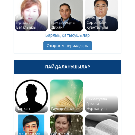
Бажықова
Құлманов
Күлзада
Қамзабекұлы
Сәрсенбай
Бегалықызы
Дихан
Қуантайұлы
Барлық қатысушылар
Отырыс материалдары
ПАЙДАЛАНУШЫЛАР
Рахматулла
Ерғали
Дархан
Гаухар Асылбек
Нұржанұлы
Амангелдиев
Габдуллина