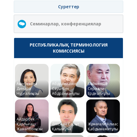
Суреттер
Семинарлар, конференциялар
РЕСПУБЛИКАЛЫҚ ТЕРМИНОЛОГИЯ
КОМИССИЯСЫ
Ақынбекова
Абдрахманов
Байменше
Динара
Сауытбек
Серікқали
Нұрғалиқызы
Абдрахманұлы
Ердіғалиұлы
Айдарбек
Қарлығаш
Әлісжан Сарқыт
Жұмағали Алмас
Жамалбекқызы
Қалымұлы
Қабдымәжитұлы