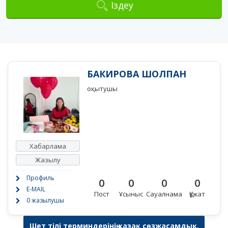
Іздеу
БАКИРОВА ШОЛПАН
оқытушы
Хабарлама
Жазылу
Профиль
0
0
0
0
E-MAIL
Пост
Ұсыныс
Сауалнама
Құжат
0 жазылушы
Шет тілі терминдерінің қазақ сөзжасамдық,