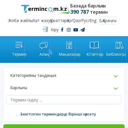
Базада барлығы
390 787
термин
Жоба жайлы
Хат жазу
Құжаттар
Қаз
/
Qaz
/
Рус
/
Eng
Қараңғы
Кіру
Термин
Алаң
Мақалалар
Кітаптар
Библиогра
Категорияны таңдаңыз
Барлығы
Бекітілген терминдерді бірінші көрсету