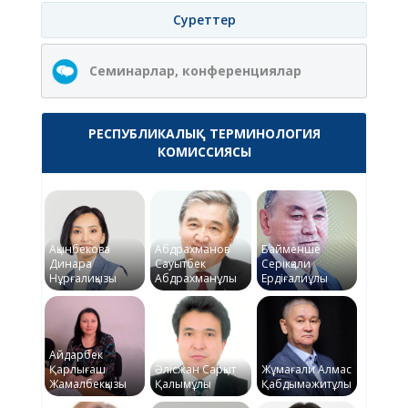
Суреттер
Семинарлар, конференциялар
РЕСПУБЛИКАЛЫҚ ТЕРМИНОЛОГИЯ
КОМИССИЯСЫ
Ақынбекова
Абдрахманов
Байменше
Динара
Сауытбек
Серікқали
Нұрғалиқызы
Абдрахманұлы
Ердіғалиұлы
Айдарбек
Қарлығаш
Әлісжан Сарқыт
Жұмағали Алмас
Жамалбекқызы
Қалымұлы
Қабдымәжитұлы