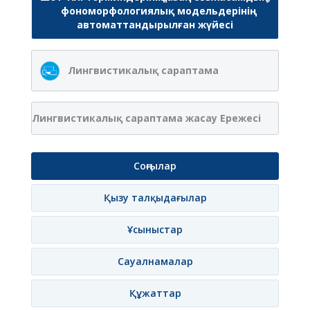
фономорфологиялық модельдерінің
автоматтандырылған жүйесі
Лингвистикалық сараптама
Лингвистикалық сараптама жасау Ережесі
Соңғылар
Қызу талқыдағылар
Ұсыныстар
Сауалнамалар
Құжаттар