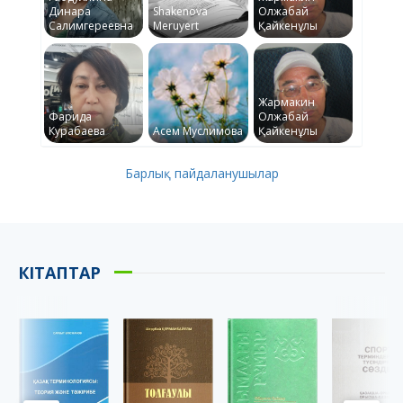
Динара
Shakenova
Олжабай
Салимгереевна
Meruyert
Қайкенұлы
Жармакин
Фарида
Олжабай
Курабаева
Асем Муслимова
Қайкенұлы
Барлық пайдаланушылар
КІТАПТАР