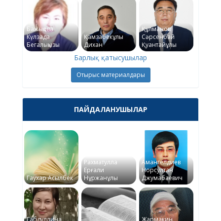
Бажықова
Құлманов
Күлзада
Қамзабекұлы
Сәрсенбай
Бегалықызы
Дихан
Қуантайұлы
Барлық қатысушылар
Отырыс материалдары
ПАЙДАЛАНУШЫЛАР
Рахматулла
Амангелдиев
Ерғали
Норсултан
Гаухар Асылбек
Нұржанұлы
Джумабаевич
Габдуллина
Жармакин