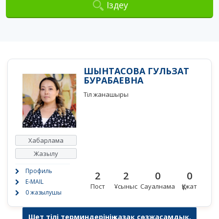
Іздеу
ШЫНТАСОВА ГУЛЬЗАТ
БУРАБАЕВНА
Тіл жанашыры
Хабарлама
Жазылу
Профиль
2
2
0
0
E-MAIL
Пост
Ұсыныс
Сауалнама
Құжат
0 жазылушы
Шет тілі терминдерінің қазақ сөзжасамдық,