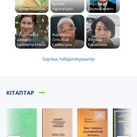
Ерғали
Норсултан
Гаухар Асылбек
Нұржанұлы
Джумабаевич
Габдуллина
Жармакин
Динара
Олжабай
Фарида
Салимгереевна
Қайкенұлы
Курабаева
Барлық пайдаланушылар
КІТАПТАР