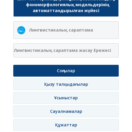
фономорфологиялық модельдерінің
автоматтандырылған жүйесі
Лингвистикалық сараптама
Лингвистикалық сараптама жасау Ережесі
Соңғылар
Қызу талқыдағылар
Ұсыныстар
Сауалнамалар
Құжаттар