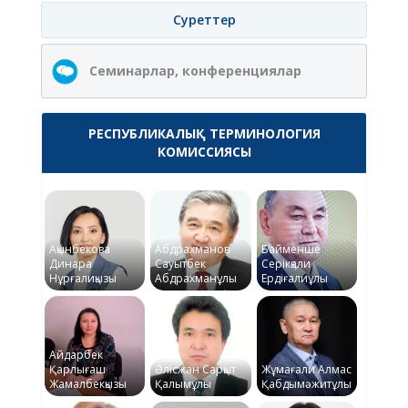
Суреттер
Семинарлар, конференциялар
РЕСПУБЛИКАЛЫҚ ТЕРМИНОЛОГИЯ
КОМИССИЯСЫ
Ақынбекова
Абдрахманов
Байменше
Динара
Сауытбек
Серікқали
Нұрғалиқызы
Абдрахманұлы
Ердіғалиұлы
Айдарбек
Қарлығаш
Әлісжан Сарқыт
Жұмағали Алмас
Жамалбекқызы
Қалымұлы
Қабдымәжитұлы