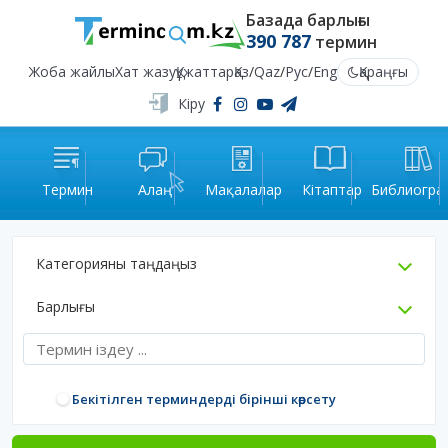
Базада барлығы
390 787
термин
Жоба жайлы
Хат жазу
Құжаттар
Қаз
/
Qaz
/
Рус
/
Eng
Қараңғы
Кіру
Термин
Алаң
Мақалалар
Кітаптар
Библиогра
Категорияны таңдаңыз
Барлығы
Бекітілген терминдерді бірінші көрсету