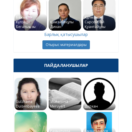
Бажықова
Құлманов
Күлзада
Қамзабекұлы
Сәрсенбай
Бегалықызы
Дихан
Қуантайұлы
Барлық қатысушылар
Отырыс материалдары
ПАЙДАЛАНУШЫЛАР
Gulzhaina
Shakenova
Duisenbayeva
Meruyert
Дархан
Рахматулла
Амангелдиев