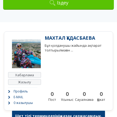
Іздеу
МАХТАЛ ҚҰДАСБАЕВА
Бұл қолданушы жайында ақпарат
толтырылмаған ...
Хабарлама
Жазылу
Профиль
0
0
0
0
E-MAIL
Пост
Ұсыныс
Сауалнама
Құжат
0 жазылушы
Шет тілі терминдерінің қазақ сөзжасамдық,