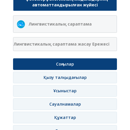
автоматтандырылған жүйесі
Лингвистикалық сараптама
Лингвистикалық сараптама жасау Ережесі
Соңғылар
Қызу талқыдағылар
Ұсыныстар
Сауалнамалар
Құжаттар