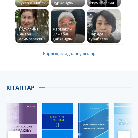
Гаухар Асылбек
Нұржанұлы
Джумабаевич
Габдуллина
Жармакин
Динара
Олжабай
Фарида
Салимгереевна
Қайкенұлы
Курабаева
Барлық пайдаланушылар
КІТАПТАР