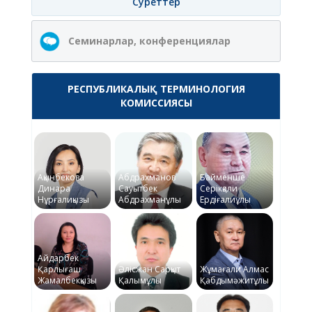
Суреттер
Семинарлар, конференциялар
РЕСПУБЛИКАЛЫҚ ТЕРМИНОЛОГИЯ
КОМИССИЯСЫ
Ақынбекова
Абдрахманов
Байменше
Динара
Сауытбек
Серікқали
Нұрғалиқызы
Абдрахманұлы
Ердіғалиұлы
Айдарбек
Қарлығаш
Әлісжан Сарқыт
Жұмағали Алмас
Жамалбекқызы
Қалымұлы
Қабдымәжитұлы