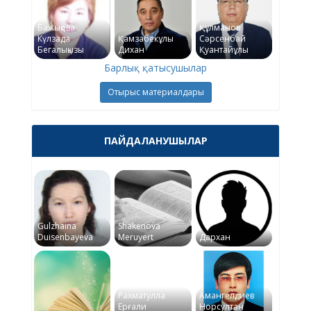
Бажықова
Құлманов
Күлзада
Қамзабекұлы
Сәрсенбай
Бегалықызы
Дихан
Қуантайұлы
Барлық қатысушылар
Отырыс материалдары
ПАЙДАЛАНУШЫЛАР
Gulzhaina
Shakenova
Duisenbayeva
Meruyert
Дархан
Рахматулла
Амангелдиев
Ерғали
Норсултан