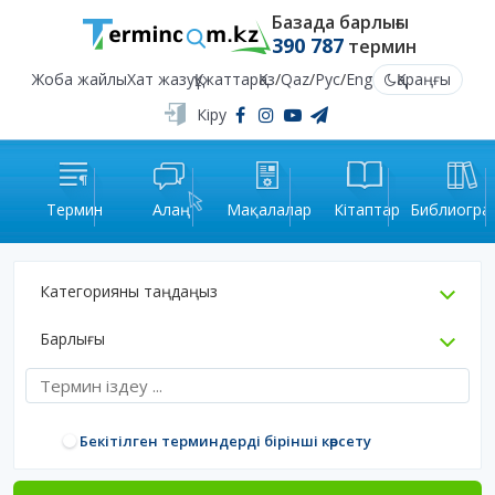
Базада барлығы
390 787
термин
Жоба жайлы
Хат жазу
Құжаттар
Қаз
/
Qaz
/
Рус
/
Eng
Қараңғы
Кіру
Термин
Алаң
Мақалалар
Кітаптар
Библиогра
Категорияны таңдаңыз
Барлығы
Бекітілген терминдерді бірінші көрсету