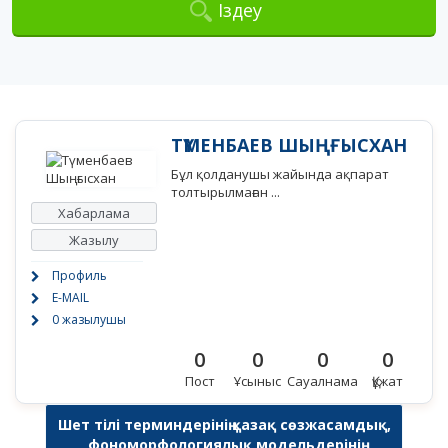
Іздеу
ТҮМЕНБАЕВ ШЫҢҒЫСХАН
Бұл қолданушы жайында ақпарат
толтырылмаған ...
Хабарлама
Жазылу
Профиль
E-MAIL
0 жазылушы
0
0
0
0
Пост
Ұсыныс
Сауалнама
Құжат
Шет тілі терминдерінің қазақ сөзжасамдық,
фономорфологиялық модельдерінің