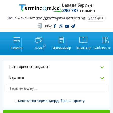
Базада барлығы
390 787
термин
Жоба жайлы
Хат жазу
Құжаттар
Қаз
/
Qaz
/
Рус
/
Eng
Қараңғы
Кіру
Термин
Алаң
Мақалалар
Кітаптар
Библиогра
Категорияны таңдаңыз
Барлығы
Бекітілген терминдерді бірінші көрсету