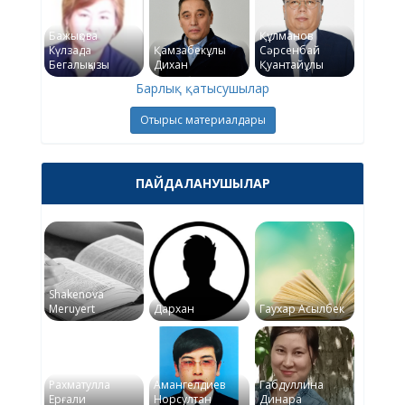
Бажықова
Құлманов
Күлзада
Қамзабекұлы
Сәрсенбай
Бегалықызы
Дихан
Қуантайұлы
Барлық қатысушылар
Отырыс материалдары
ПАЙДАЛАНУШЫЛАР
Shakenova
Meruyert
Дархан
Гаухар Асылбек
Рахматулла
Амангелдиев
Габдуллина
Ерғали
Норсултан
Динара