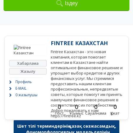
Іздеу
FINTREE КАЗАХСТАН
Fintree Казахстан - это новая
компания, которая помогает
клиентам в Казахстане найти
Хабарлама
оптимальное финансовое решение и
Жазылу
упрощает выбор кредитов и других
финансовых услуг. Мы стремимся
Профиль
предоставить нашим клиентам
E-MAIL
профессиональные, непредвзятые
советы, которые помогут им принять
0 жазылушы
наилучшее финансовое решение в
соответствии с их потребностями.
0
0
0
0
Добро пожаловать к нам
Пост
Ұсыныс
Сауалнама
Құжат
https://fintree.kz
Шет тілі терминдерінің қазақ сөзжасамдық,
фономорфологиялық модельдерінің