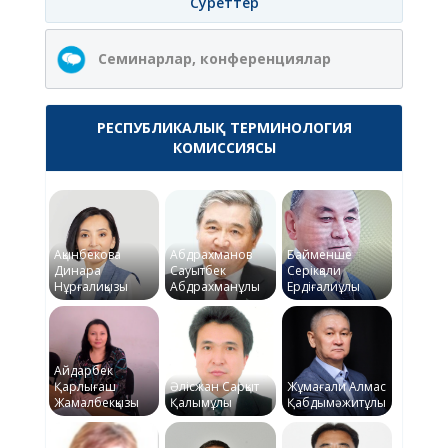
Суреттер
Семинарлар, конференциялар
РЕСПУБЛИКАЛЫҚ ТЕРМИНОЛОГИЯ
КОМИССИЯСЫ
Ақынбекова
Абдрахманов
Байменше
Динара
Сауытбек
Серікқали
Нұрғалиқызы
Абдрахманұлы
Ердіғалиұлы
Айдарбек
Қарлығаш
Әлісжан Сарқыт
Жұмағали Алмас
Жамалбекқызы
Қалымұлы
Қабдымәжитұлы