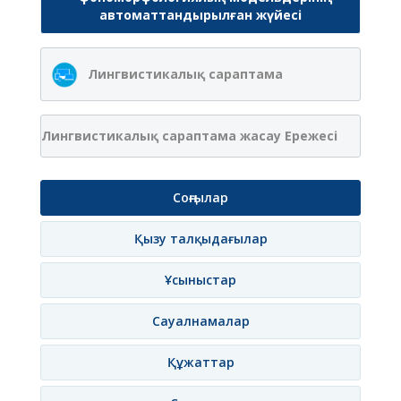
автоматтандырылған жүйесі
Лингвистикалық сараптама
Лингвистикалық сараптама жасау Ережесі
Соңғылар
Қызу талқыдағылар
Ұсыныстар
Сауалнамалар
Құжаттар