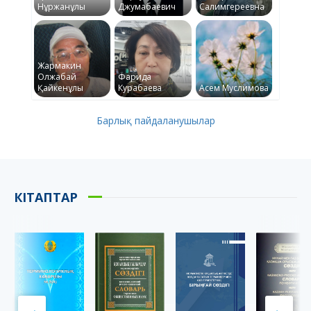
Нұржанұлы
Джумабаевич
Салимгереевна
Жармакин
Олжабай
Фарида
Қайкенұлы
Курабаева
Асем Муслимова
Барлық пайдаланушылар
КІТАПТАР