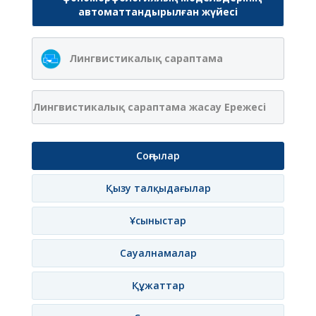
автоматтандырылған жүйесі
Лингвистикалық сараптама
Лингвистикалық сараптама жасау Ережесі
Соңғылар
Қызу талқыдағылар
Ұсыныстар
Сауалнамалар
Құжаттар