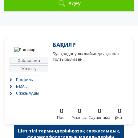
Іздеу
БАҚТИЯР
Бұл қолданушы жайында ақпарат
толтырылмаған ...
Хабарлама
Жазылу
Профиль
E-MAIL
0 жазылушы
0
0
0
0
Пост
Ұсыныс
Сауалнама
Құжат
Шет тілі терминдерінің қазақ сөзжасамдық,
фономорфологиялық модельдерінің