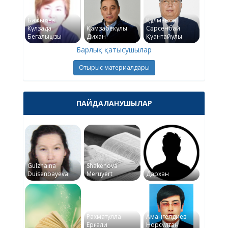
Бажықова
Құлманов
Күлзада
Қамзабекұлы
Сәрсенбай
Бегалықызы
Дихан
Қуантайұлы
Барлық қатысушылар
Отырыс материалдары
ПАЙДАЛАНУШЫЛАР
Gulzhaina
Shakenova
Duisenbayeva
Meruyert
Дархан
Рахматулла
Амангелдиев
Ерғали
Норсултан