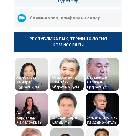
Суреттер
Семинарлар, конференциялар
РЕСПУБЛИКАЛЫҚ ТЕРМИНОЛОГИЯ
КОМИССИЯСЫ
Ақынбекова
Абдрахманов
Байменше
Динара
Сауытбек
Серікқали
Нұрғалиқызы
Абдрахманұлы
Ердіғалиұлы
Айдарбек
Қарлығаш
Әлісжан Сарқыт
Жұмағали Алмас
Жамалбекқызы
Қалымұлы
Қабдымәжитұлы