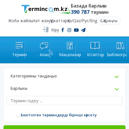
Базада барлығы
390 787
термин
Жоба жайлы
Хат жазу
Құжаттар
Қаз
/
Qaz
/
Рус
/
Eng
Қараңғы
Кіру
Термин
Алаң
Мақалалар
Кітаптар
Библиогра
Категорияны таңдаңыз
Барлығы
Бекітілген терминдерді бірінші көрсету