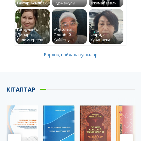
Гаухар Асылбек
Нұржанұлы
Джумабаевич
Габдуллина
Жармакин
Динара
Олжабай
Фарида
Салимгереевна
Қайкенұлы
Курабаева
Барлық пайдаланушылар
КІТАПТАР