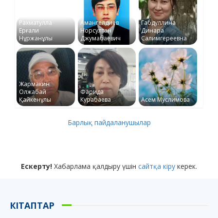
Рахматулла
Амангелдиев
Габдуллина
Ерғали
Норсултан
Динара
Нұржанұлы
Джумабаевич
Салимгереевна
Жармакин
Олжабай
Фарида
Қайкенұлы
Курабаева
Асем Муслимова
Барлық пайдаланушылар
Ескерту!
Хабарлама қалдыру үшін
сайтқа кіру
керек.
КІТАПТАР