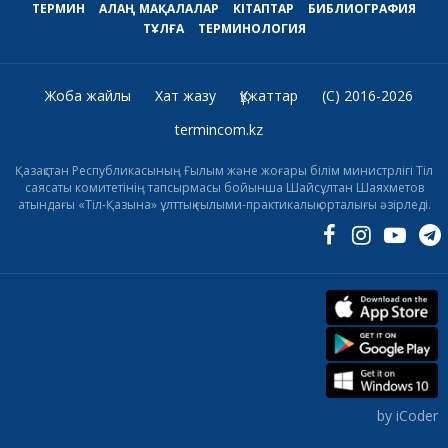
ТЕРМИН
АЛАҢ
МАҚАЛАЛАР
КІТАПТАР
БИБЛИОГРАФИЯ
ТҰЛҒА
ТЕРМИНОЛОГИЯ
Жоба жайлы
Хат жазу
Құжаттар
(C) 2016-2026
termincom.kz
Қазақстан Республикасының Ғылым және жоғары білім министрлігі Тіл
саясаты комитетінің тапсырмасы бойынша Шайсұлтан Шаяхметов
атындағы «Тіл-Қазына» ұлттық ғылыми-практикалық орталығы әзірледі.
by iCoder