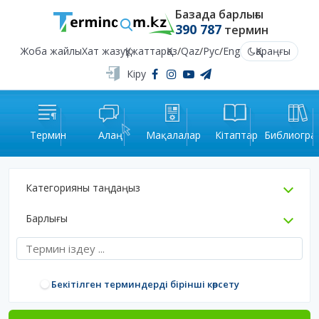
Базада барлығы
390 787
термин
Жоба жайлы
Хат жазу
Құжаттар
Қаз
/
Qaz
/
Рус
/
Eng
Қараңғы
Кіру
Термин
Алаң
Мақалалар
Кітаптар
Библиогра
Категорияны таңдаңыз
Барлығы
Бекітілген терминдерді бірінші көрсету