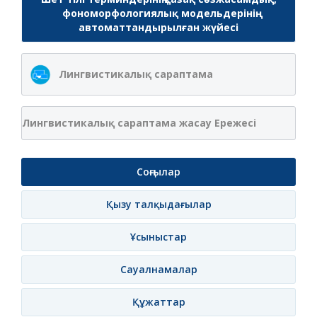
фономорфологиялық модельдерінің
автоматтандырылған жүйесі
Лингвистикалық сараптама
Лингвистикалық сараптама жасау Ережесі
Соңғылар
Қызу талқыдағылар
Ұсыныстар
Сауалнамалар
Құжаттар