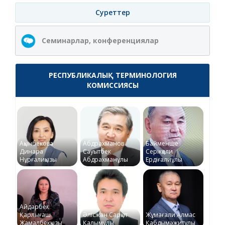
Суреттер
Семинарлар, конференциялар
РЕСПУБЛИКАЛЫҚ ТЕРМИНОЛОГИЯ
КОМИССИЯСЫ
Ақынбекова
Абдрахманов
Байменше
Динара
Сауытбек
Серікқали
Нұрғалиқызы
Абдрахманұлы
Ердіғалиұлы
Айдарбек
Қарлығаш
Әлісжан Сарқыт
Жұмағали Алмас
Жамалбекқызы
Қалымұлы
Қабдымәжитұлы