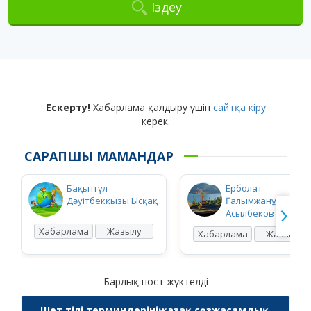
Іздеу
Ескерту!
Хабарлама қалдыру үшін
сайтқа кіру
керек.
САРАПШЫ МАМАНДАР
Бақытгүл
Ерболат
Дәуітбекқызы Ысқақ
Ғалымжанұлы
Асылбеков
Хабарлама
Жазылу
Хабарлама
Жазылу
Барлық пост жүктелді
Шет тілі терминдерінің қазақ сөзжасамдық,