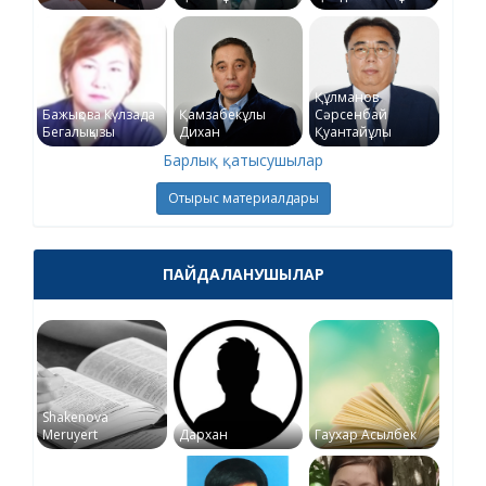
Құлманов
Бажықова Күлзада
Қамзабекұлы
Сәрсенбай
Бегалықызы
Дихан
Қуантайұлы
Барлық қатысушылар
Отырыс материалдары
ПАЙДАЛАНУШЫЛАР
Shakenova
Meruyert
Дархан
Гаухар Асылбек