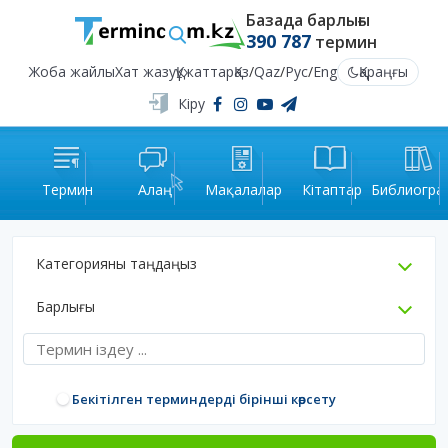
Базада барлығы
390 787
термин
Жоба жайлы
Хат жазу
Құжаттар
Қаз
/
Qaz
/
Рус
/
Eng
Қараңғы
Кіру
Термин
Алаң
Мақалалар
Кітаптар
Библиогра
Категорияны таңдаңыз
Барлығы
Бекітілген терминдерді бірінші көрсету