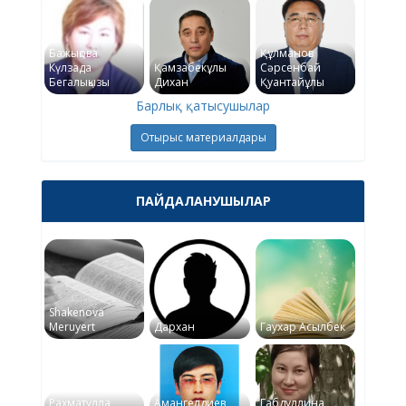
Бажықова
Құлманов
Күлзада
Қамзабекұлы
Сәрсенбай
Бегалықызы
Дихан
Қуантайұлы
Барлық қатысушылар
Отырыс материалдары
ПАЙДАЛАНУШЫЛАР
Shakenova
Meruyert
Дархан
Гаухар Асылбек
Рахматулла
Амангелдиев
Габдуллина