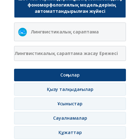
фономорфологиялық модельдерінің
автоматтандырылған жүйесі
Лингвистикалық сараптама
Лингвистикалық сараптама жасау Ережесі
Соңғылар
Қызу талқыдағылар
Ұсыныстар
Сауалнамалар
Құжаттар