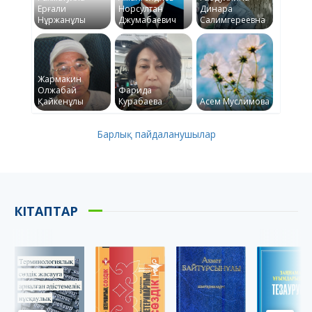
Ерғали
Норсултан
Динара
Нұржанұлы
Джумабаевич
Салимгереевна
Жармакин
Олжабай
Фарида
Қайкенұлы
Курабаева
Асем Муслимова
Барлық пайдаланушылар
КІТАПТАР