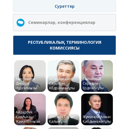
Суреттер
Семинарлар, конференциялар
РЕСПУБЛИКАЛЫҚ ТЕРМИНОЛОГИЯ
КОМИССИЯСЫ
Ақынбекова
Абдрахманов
Байменше
Динара
Сауытбек
Серікқали
Нұрғалиқызы
Абдрахманұлы
Ердіғалиұлы
Айдарбек
Қарлығаш
Әлісжан Сарқыт
Жұмағали Алмас
Жамалбекқызы
Қалымұлы
Қабдымәжитұлы