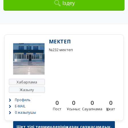
Іздеу
МЕКТЕП
№232 мектеп
Хабарлама
Жазылу
Профиль
0
0
0
0
E-MAIL
Пост
Ұсыныс
Сауалнама
Құжат
0 жазылушы
Шет тілі терминдерінің қазақ сөзжасамдық,