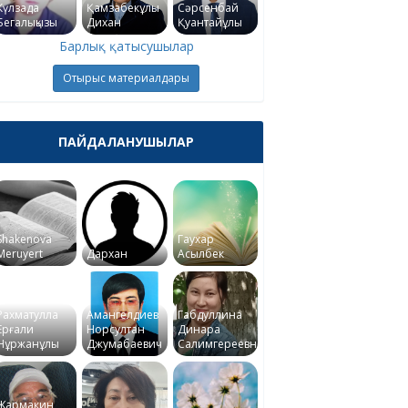
Күлзада
Қамзабекұлы
Сәрсенбай
Бегалықызы
Дихан
Қуантайұлы
Барлық қатысушылар
Отырыс материалдары
ПАЙДАЛАНУШЫЛАР
Shakenova
Гаухар
Meruyert
Дархан
Асылбек
Рахматулла
Амангелдиев
Габдуллина
Ерғали
Норсултан
Динара
Нұржанұлы
Джумабаевич
Салимгереевна
Жармакин