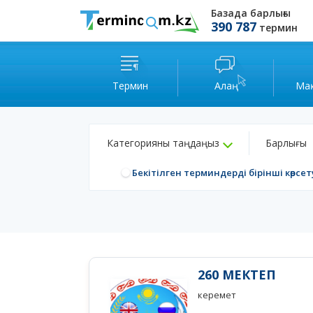
Базада барлығы
390 787
термин
Термин
Алаң
Ма
Категорияны таңдаңыз
Барлығы
Бекітілген терминдерді бірінші көрсет
260 МЕКТЕП
керемет