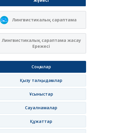
жүйесі
Лингвистикалық сараптама
Лингвистикалық сараптама жасау
Ережесі
Соңғылар
Қызу талқыдағылар
Ұсыныстар
Сауалнамалар
Құжаттар