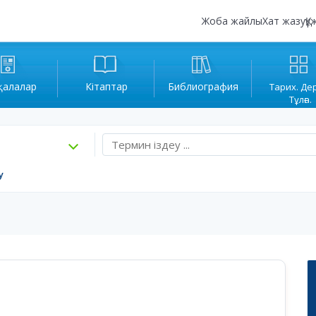
Жоба жайлы
Хат жазу
Құ
қалалар
Кітаптар
Библиография
Тарих. Де
Тұлға.
у