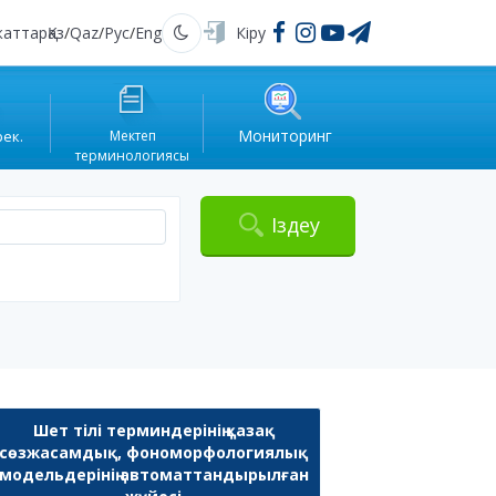
жаттар
Қаз
/
Qaz
/
Рус
/
Eng
Кіру
Қараңғы
Мониторинг
рек.
Мектеп
терминологиясы
Іздеу
Шет тілі терминдерінің қазақ
сөзжасамдық, фономорфологиялық
модельдерінің автоматтандырылған