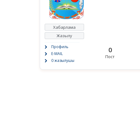
Хабарлама
Жазылу
Профиль
0
E-MAIL
Пост
0 жазылушы