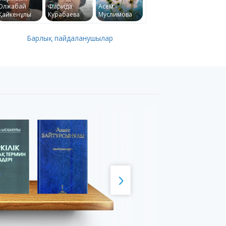
Олжабай
Фарида
Асем
Қайкенұлы
Курабаева
Муслимова
Барлық пайдаланушылар