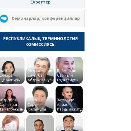
Суреттер
Семинарлар, конференциялар
РЕСПУБЛИКАЛЫҚ ТЕРМИНОЛОГИЯ
КОМИССИЯСЫ
Ақынбекова
Абдрахманов
Байменше
Динара
Сауытбек
Серікқали
Нұрғалиқызы
Абдрахманұлы
Ердіғалиұлы
Айдарбек
Әлісжан
Жұмағали
Қарлығаш
Сарқыт
Алмас
Жамалбекқызы
Қалымұлы
Қабдымәжитұлы
Бажықова
Құлманов