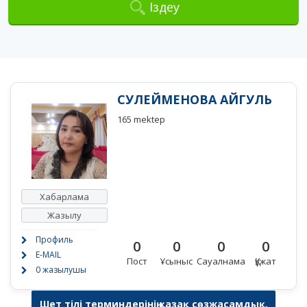
Іздеу
СУЛЕЙМЕНОВА АЙГУЛЬ
165 mektep
Хабарлама
Жазылу
Профиль
0
0
0
0
E-MAIL
Пост
Ұсыныс
Сауалнама
Құжат
0 жазылушы
Шет тілі терминдерінің қазақ сөзжасамдық,