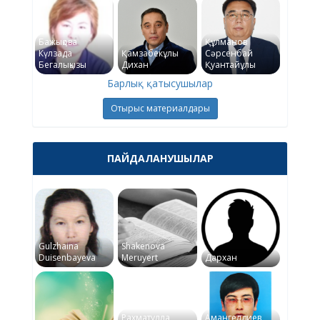
Бажықова
Құлманов
Күлзада
Қамзабекұлы
Сәрсенбай
Бегалықызы
Дихан
Қуантайұлы
Барлық қатысушылар
Отырыс материалдары
ПАЙДАЛАНУШЫЛАР
Gulzhaina
Shakenova
Duisenbayeva
Meruyert
Дархан
Рахматулла
Амангелдиев