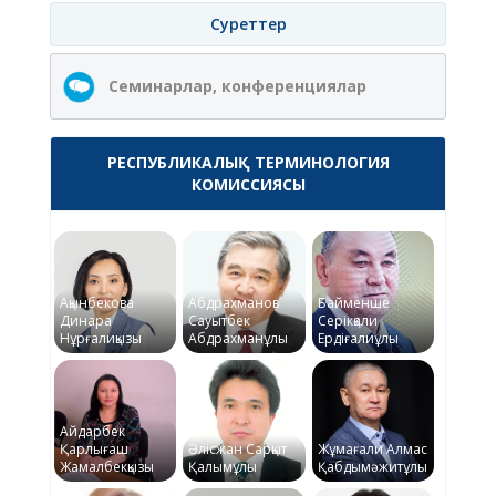
Суреттер
Семинарлар, конференциялар
РЕСПУБЛИКАЛЫҚ ТЕРМИНОЛОГИЯ
КОМИССИЯСЫ
Ақынбекова
Абдрахманов
Байменше
Динара
Сауытбек
Серікқали
Нұрғалиқызы
Абдрахманұлы
Ердіғалиұлы
Айдарбек
Қарлығаш
Әлісжан Сарқыт
Жұмағали Алмас
Жамалбекқызы
Қалымұлы
Қабдымәжитұлы