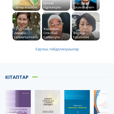
Ерғали
Норсултан
Гаухар Асылбек
Нұржанұлы
Джумабаевич
Габдуллина
Жармакин
Динара
Олжабай
Фарида
Салимгереевна
Қайкенұлы
Курабаева
Барлық пайдаланушылар
КІТАПТАР