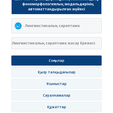
фономорфологиялық модельдерінің
автоматтандырылған жүйесі
Лингвистикалық сараптама
Лингвистикалық сараптама жасау Ережесі
Соңғылар
Қызу талқыдағылар
Ұсыныстар
Сауалнамалар
Құжаттар