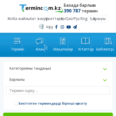
Базада барлығы
390 787
термин
Жоба жайлы
Хат жазу
Құжаттар
Қаз
/
Qaz
/
Рус
/
Eng
Қараңғы
Кіру
Термин
Алаң
Мақалалар
Кітаптар
Библиогра
Категорияны таңдаңыз
Барлығы
Бекітілген терминдерді бірінші көрсету