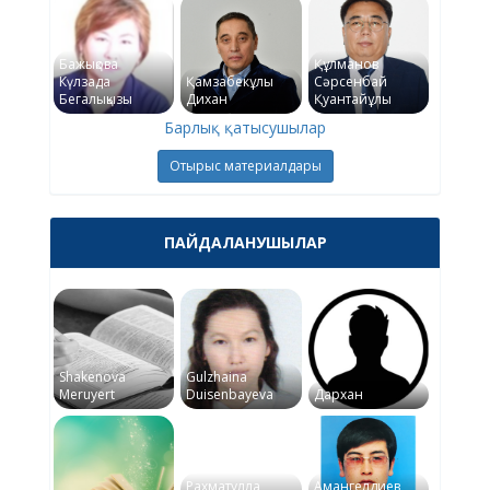
Бажықова
Құлманов
Күлзада
Қамзабекұлы
Сәрсенбай
Бегалықызы
Дихан
Қуантайұлы
Барлық қатысушылар
Отырыс материалдары
ПАЙДАЛАНУШЫЛАР
Shakenova
Gulzhaina
Meruyert
Duisenbayeva
Дархан
Рахматулла
Амангелдиев