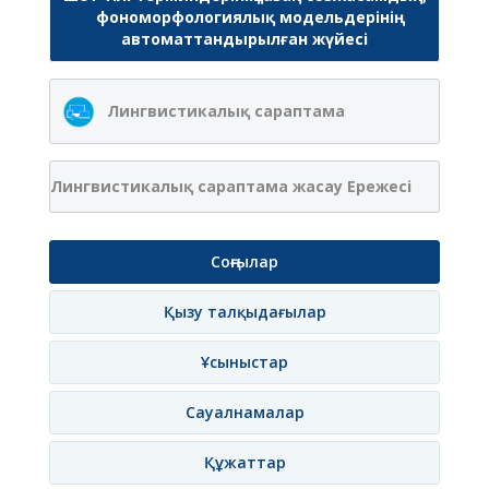
фономорфологиялық модельдерінің
автоматтандырылған жүйесі
Лингвистикалық сараптама
Лингвистикалық сараптама жасау Ережесі
Соңғылар
Қызу талқыдағылар
Ұсыныстар
Сауалнамалар
Құжаттар