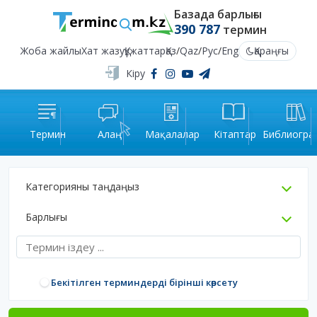
Базада барлығы
390 787
термин
Жоба жайлы
Хат жазу
Құжаттар
Қаз
/
Qaz
/
Рус
/
Eng
Қараңғы
Кіру
Термин
Алаң
Мақалалар
Кітаптар
Библиогра
Категорияны таңдаңыз
Барлығы
Бекітілген терминдерді бірінші көрсету