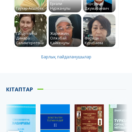
Ерғали
Норсултан
Гаухар Асылбек
Нұржанұлы
Джумабаевич
Габдуллина
Жармакин
Динара
Олжабай
Фарида
Салимгереевна
Қайкенұлы
Курабаева
Барлық пайдаланушылар
КІТАПТАР