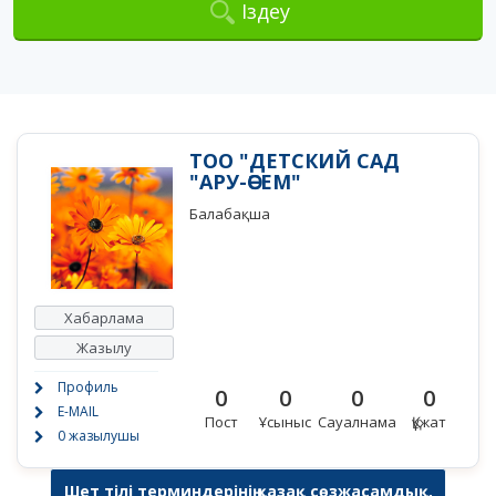
Іздеу
ТОО "ДЕТСКИЙ САД
"АРУ-ӘСЕМ"
Балабақша
Хабарлама
Жазылу
Профиль
0
0
0
0
E-MAIL
Пост
Ұсыныс
Сауалнама
Құжат
0 жазылушы
Шет тілі терминдерінің қазақ сөзжасамдық,