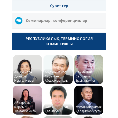
Суреттер
Семинарлар, конференциялар
РЕСПУБЛИКАЛЫҚ ТЕРМИНОЛОГИЯ
КОМИССИЯСЫ
Ақынбекова
Абдрахманов
Байменше
Динара
Сауытбек
Серікқали
Нұрғалиқызы
Абдрахманұлы
Ердіғалиұлы
Айдарбек
Қарлығаш
Әлісжан Сарқыт
Жұмағали Алмас
Жамалбекқызы
Қалымұлы
Қабдымәжитұлы