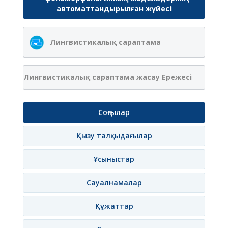
автоматтандырылған жүйесі
Лингвистикалық сараптама
Лингвистикалық сараптама жасау Ережесі
Соңғылар
Қызу талқыдағылар
Ұсыныстар
Сауалнамалар
Құжаттар