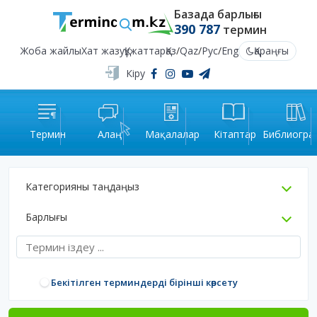
Базада барлығы
390 787
термин
Жоба жайлы
Хат жазу
Құжаттар
Қаз
/
Qaz
/
Рус
/
Eng
Қараңғы
Кіру
Термин
Алаң
Мақалалар
Кітаптар
Библиогра
Категорияны таңдаңыз
Барлығы
Бекітілген терминдерді бірінші көрсету