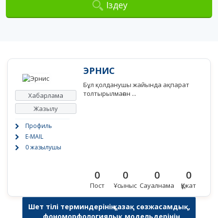
Іздеу
ЭРНИС
Бұл қолданушы жайында ақпарат
толтырылмаған ...
Хабарлама
Жазылу
Профиль
E-MAIL
0 жазылушы
0
0
0
0
Пост
Ұсыныс
Сауалнама
Құжат
Шет тілі терминдерінің қазақ сөзжасамдық,
фономорфологиялық модельдерінің