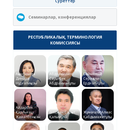
Суреттер
Семинарлар, конференциялар
РЕСПУБЛИКАЛЫҚ ТЕРМИНОЛОГИЯ
КОМИССИЯСЫ
Ақынбекова
Абдрахманов
Байменше
Динара
Сауытбек
Серікқали
Нұрғалиқызы
Абдрахманұлы
Ердіғалиұлы
Айдарбек
Қарлығаш
Әлісжан Сарқыт
Жұмағали Алмас
Жамалбекқызы
Қалымұлы
Қабдымәжитұлы