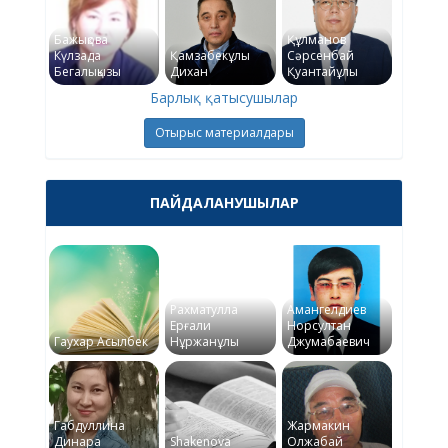
Бажықова
Құлманов
Күлзада
Қамзабекұлы
Сәрсенбай
Бегалықызы
Дихан
Қуантайұлы
Барлық қатысушылар
Отырыс материалдары
ПАЙДАЛАНУШЫЛАР
Рахматулла
Амангелдиев
Ерғали
Норсултан
Гаухар Асылбек
Нұржанұлы
Джумабаевич
Габдуллина
Жармакин
Динара
Shakenova
Олжабай