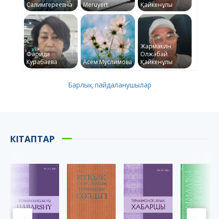
Салимгереевна
Meruyert
Қайкенұлы
Жармакин
Фарида
Олжабай
Курабаева
Асем Муслимова
Қайкенұлы
Барлық пайдаланушылар
КІТАПТАР