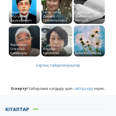
Амангелдиев
Габдуллина
Норсултан
Динара
Shakenova
Джумабаевич
Салимгереевна
Meruyert
Жармакин
Олжабай
Фарида
Қайкенұлы
Курабаева
Асем Муслимова
Барлық пайдаланушылар
Ескерту!
Хабарлама қалдыру үшін
сайтқа кіру
керек.
КІТАПТАР