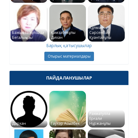
Құлманов
Бажықова Күлзада
Қамзабекұлы
Сәрсенбай
Бегалықызы
Дихан
Қуантайұлы
Барлық қатысушылар
Отырыс материалдары
ПАЙДАЛАНУШЫЛАР
Рахматулла
Ерғали
Дархан
Гаухар Асылбек
Нұржанұлы