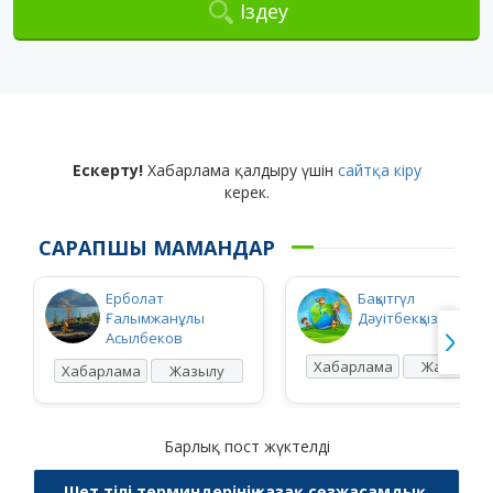
Іздеу
Ескерту!
Хабарлама қалдыру үшін
сайтқа кіру
керек.
САРАПШЫ МАМАНДАР
Ерболат
Бақытгүл
Ғалымжанұлы
Дәуітбекқызы Ысқақ
Асылбеков
Хабарлама
Жазылу
Хабарлама
Жазылу
Барлық пост жүктелді
Шет тілі терминдерінің қазақ сөзжасамдық,