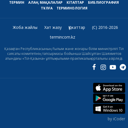
ТЕРМИН
АЛАҢ
МАҚАЛАЛАР
КІТАПТАР
БИБЛИОГРАФИЯ
ТҰЛҒА
ТЕРМИНОЛОГИЯ
Жоба жайлы
Хат жазу
Құжаттар
(C) 2016-2026
termincom.kz
Қазақстан Республикасының Ғылым және жоғары білім министрлігі Тіл
саясаты комитетінің тапсырмасы бойынша Шайсұлтан Шаяхметов
атындағы «Тіл-Қазына» ұлттық ғылыми-практикалық орталығы әзірледі.
by iCoder