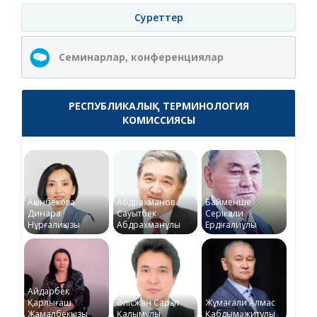
Суреттер
Семинарлар, конференциялар
РЕСПУБЛИКАЛЫҚ ТЕРМИНОЛОГИЯ
КОМИССИЯСЫ
Ақынбекова
Абдрахманов
Байменше
Динара
Сауытбек
Серікқали
Нұрғалиқызы
Абдрахманұлы
Ердіғалиұлы
Айдарбек
Қарлығаш
Әлісжан Сарқыт
Жұмағали Алмас
Жамалбекқызы
Қалымұлы
Қабдымәжитұлы