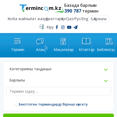
Базада барлығы
390 787
термин
Жоба жайлы
Хат жазу
Құжаттар
Қаз
/
Qaz
/
Рус
/
Eng
Қараңғы
Кіру
Термин
Алаң
Мақалалар
Кітаптар
Библиогра
Категорияны таңдаңыз
Барлығы
Бекітілген терминдерді бірінші көрсету