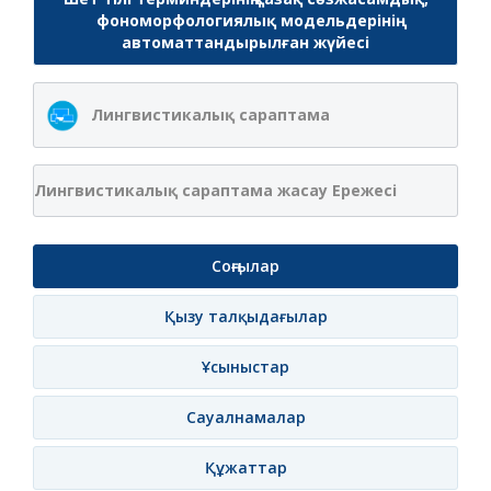
фономорфологиялық модельдерінің
автоматтандырылған жүйесі
Лингвистикалық сараптама
Лингвистикалық сараптама жасау Ережесі
Соңғылар
Қызу талқыдағылар
Ұсыныстар
Сауалнамалар
Құжаттар