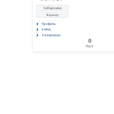
Хабарлама
Жазылу
Профиль
E-MAIL
0 жазылушы
0
Пост