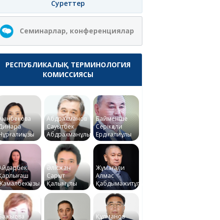
Суреттер
Семинарлар, конференциялар
РЕСПУБЛИКАЛЫҚ ТЕРМИНОЛОГИЯ
КОМИССИЯСЫ
Ақынбекова
Абдрахманов
Байменше
Динара
Сауытбек
Серікқали
Нұрғалиқызы
Абдрахманұлы
Ердіғалиұлы
Айдарбек
Әлісжан
Жұмағали
Қарлығаш
Сарқыт
Алмас
Жамалбекқызы
Қалымұлы
Қабдымәжитұлы
Бажықова
Құлманов