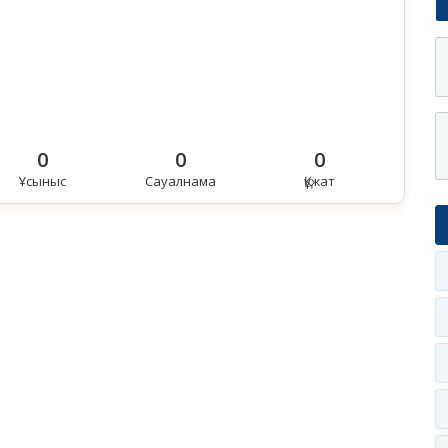
0
0
0
Ұсыныс
Сауалнама
Құжат