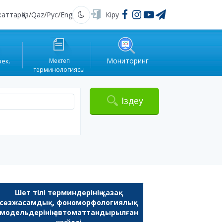
жаттар
Қаз
/
Qaz
/
Рус
/
Eng
Кіру
Қараңғы
Мониторинг
рек.
Мектеп
терминологиясы
Іздеу
Шет тілі терминдерінің қазақ
сөзжасамдық, фономорфологиялық
модельдерінің автоматтандырылған