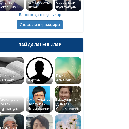
Күлзада
Қамзабекұлы
Сәрсенбай
Бегалықызы
Дихан
Қуантайұлы
Барлық қатысушылар
Отырыс материалдары
ПАЙДАЛАНУШЫЛАР
Shakenova
Гаухар
Meruyert
Дархан
Асылбек
Рахматулла
Амангелдиев
Габдуллина
Ерғали
Норсултан
Динара
Нұржанұлы
Джумабаевич
Салимгереевна
Жармакин