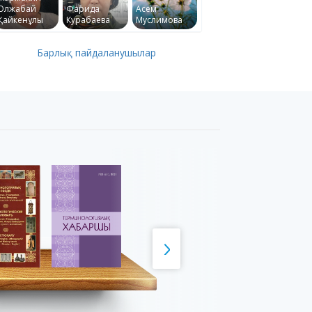
Олжабай
Фарида
Асем
Қайкенұлы
Курабаева
Муслимова
Барлық пайдаланушылар