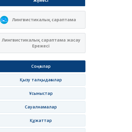
жүйесі
Лингвистикалық сараптама
Лингвистикалық сараптама жасау
Ережесі
Соңғылар
Қызу талқыдағылар
Ұсыныстар
Сауалнамалар
Құжаттар