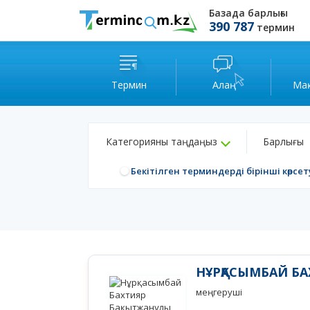
Базада барлығы
390 787
термин
Термин
Алаң
Ма
Категорияны таңдаңыз
Барлығы
Бекітілген терминдерді бірінші көрсет
НҰРҚАСЫМБАЙ Б
меңгеруші