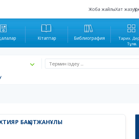
Жоба жайлы
Хат жазу
Құ
қалалар
Кітаптар
Библиография
Тарих. Де
Тұлға.
у
АХТИЯР БАҚЫТЖАНҰЛЫ