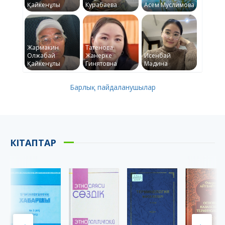
Қайкенұлы
Курабаева
Асем Муслимова
Жармакин
Татенова
Олжабай
Жанерке
Исенбай
Қайкенұлы
Гинятовна
Мәдина
Барлық пайдаланушылар
КІТАПТАР