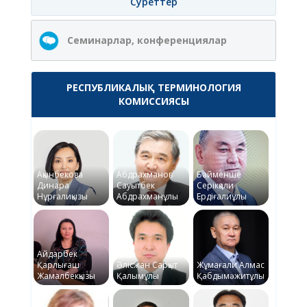
Суреттер
Семинарлар, конференциялар
РЕСПУБЛИКАЛЫҚ ТЕРМИНОЛОГИЯ
КОМИССИЯСЫ
Ақынбекова
Абдрахманов
Байменше
Динара
Сауытбек
Серікқали
Нұрғалиқызы
Абдрахманұлы
Ердіғалиұлы
Айдарбек
Қарлығаш
Әлісжан Сарқыт
Жұмағали Алмас
Жамалбекқызы
Қалымұлы
Қабдымәжитұлы