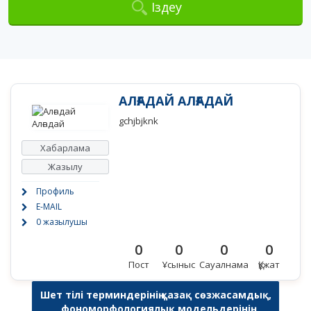
Іздеу
АЛҒАДАЙ АЛҒАДАЙ
gchjbjknk
Хабарлама
Жазылу
Профиль
E-MAIL
0 жазылушы
0
0
0
0
Пост
Ұсыныс
Сауалнама
Құжат
Шет тілі терминдерінің қазақ сөзжасамдық,
фономорфологиялық модельдерінің