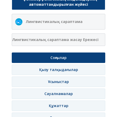
автоматтандырылған жүйесі
Лингвистикалық сараптама
Лингвистикалық сараптама жасау Ережесі
Соңғылар
Қызу талқыдағылар
Ұсыныстар
Сауалнамалар
Құжаттар