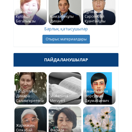
Бажықова
Құлманов
Күлзада
Қамзабекұлы
Сәрсенбай
Бегалықызы
Дихан
Қуантайұлы
Барлық қатысушылар
Отырыс материалдары
ПАЙДАЛАНУШЫЛАР
Габдуллина
Амангелдиев
Динара
Shakenova
Норсултан
Салимгереевна
Meruyert
Джумабаевич
Жармакин
Олжабай
Фарида