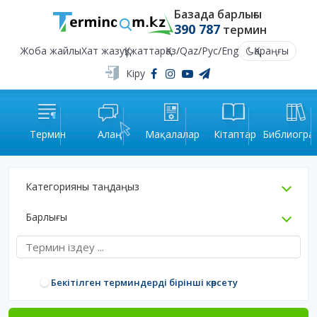
Базада барлығы
390 787
термин
Жоба жайлы
Хат жазу
Құжаттар
Қаз
/
Qaz
/
Рус
/
Eng
Қараңғы
Кіру
Термин
Алаң
Мақалалар
Кітаптар
Библиогра
Категорияны таңдаңыз
Барлығы
Бекітілген терминдерді бірінші көрсету