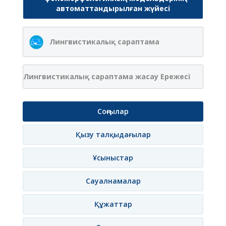
автоматтандырылған жүйесі
Лингвистикалық сараптама
Лингвистикалық сараптама жасау Ережесі
Соңғылар
Қызу талқыдағылар
Ұсыныстар
Сауалнамалар
Құжаттар