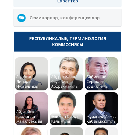
Суреттер
Семинарлар, конференциялар
РЕСПУБЛИКАЛЫҚ ТЕРМИНОЛОГИЯ
КОМИССИЯСЫ
Ақынбекова
Абдрахманов
Байменше
Динара
Сауытбек
Серікқали
Нұрғалиқызы
Абдрахманұлы
Ердіғалиұлы
Айдарбек
Қарлығаш
Әлісжан Сарқыт
Жұмағали Алмас
Жамалбекқызы
Қалымұлы
Қабдымәжитұлы