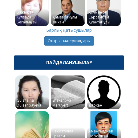
Бажықова
Құлманов
Күлзада
Қамзабекұлы
Сәрсенбай
Бегалықызы
Дихан
Қуантайұлы
Барлық қатысушылар
Отырыс материалдары
ПАЙДАЛАНУШЫЛАР
Gulzhaina
Shakenova
Duisenbayeva
Meruyert
Дархан
Рахматулла
Амангелдиев
Ерғали
Норсултан