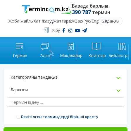
Базада барлығы
390 787
термин
Жоба жайлы
Хат жазу
Құжаттар
Қаз
/
Qaz
/
Рус
/
Eng
Қараңғы
Кіру
Термин
Алаң
Мақалалар
Кітаптар
Библиогра
Категорияны таңдаңыз
Барлығы
Бекітілген терминдерді бірінші көрсету