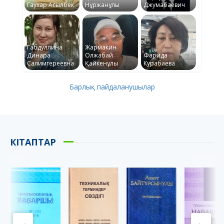
Гаухар Асылбек
Нұржанұлы
Джумабаевич
Габдуллина
Жармакин
Динара
Олжабай
Фарида
Салимгереевна
Қайкенұлы
Курабаева
Барлық пайдаланушылар
КІТАПТАР