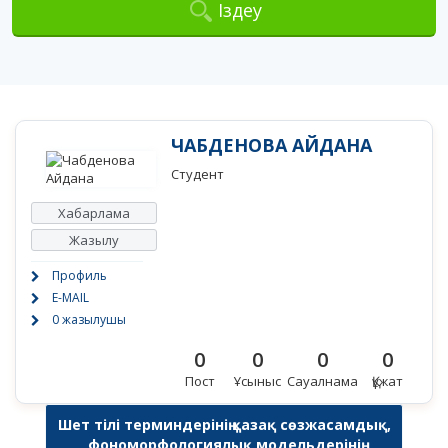
Іздеу
ЧАБДЕНОВА АЙДАНА
Студент
Хабарлама
Жазылу
Профиль
E-MAIL
0 жазылушы
0
0
0
0
Пост
Ұсыныс
Сауалнама
Құжат
Шет тілі терминдерінің қазақ сөзжасамдық,
фономорфологиялық модельдерінің