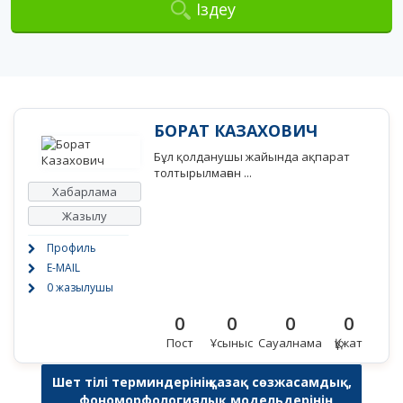
Іздеу
БОРАТ КАЗАХОВИЧ
Бұл қолданушы жайында ақпарат
толтырылмаған ...
Хабарлама
Жазылу
Профиль
E-MAIL
0 жазылушы
0
0
0
0
Пост
Ұсыныс
Сауалнама
Құжат
Шет тілі терминдерінің қазақ сөзжасамдық,
фономорфологиялық модельдерінің