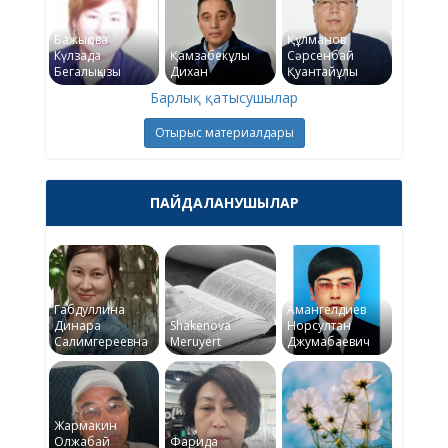
Бажықова
Құлманов
Күлзада
Қамзабекұлы
Сәрсенбай
Бегалықызы
Дихан
Қуантайұлы
Барлық қатысушылар
Отырыс материалдары
ПАЙДАЛАНУШЫЛАР
Габдуллина
Амангелдиев
Динара
Shakenova
Норсултан
Салимгереевна
Meruyert
Джумабаевич
Жармакин
Олжабай
Фарида