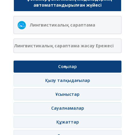
автоматтандырылған жүйесі
Лингвистикалық сараптама
Лингвистикалық сараптама жасау Ережесі
Соңғылар
Қызу талқыдағылар
Ұсыныстар
Сауалнамалар
Құжаттар