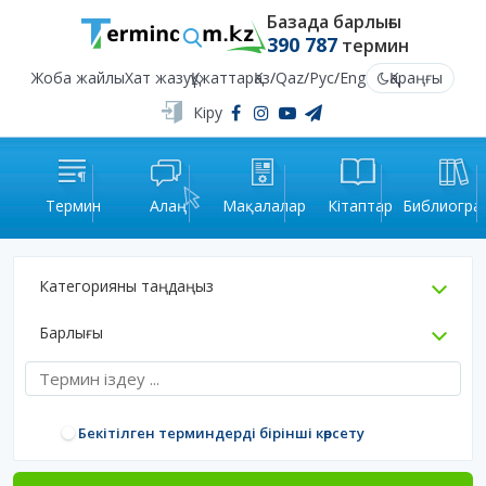
Базада барлығы
390 787
термин
Жоба жайлы
Хат жазу
Құжаттар
Қаз
/
Qaz
/
Рус
/
Eng
Қараңғы
Кіру
Термин
Алаң
Мақалалар
Кітаптар
Библиогра
Категорияны таңдаңыз
Барлығы
Бекітілген терминдерді бірінші көрсету