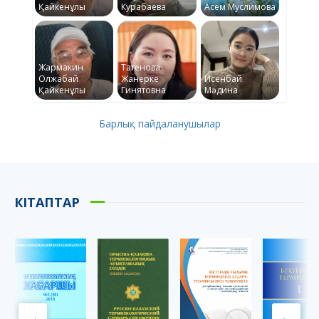
Қайкенұлы
Курабаева
Асем Муслимова
Жармакин
Татенова
Олжабай
Жанерке
Исенбай
Қайкенұлы
Гинятовна
Мәдина
Барлық пайдаланушылар
КІТАПТАР