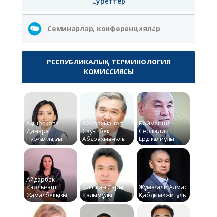
Суреттер
Семинарлар, конференциялар
РЕСПУБЛИКАЛЫҚ ТЕРМИНОЛОГИЯ
КОМИССИЯСЫ
Ақынбекова
Абдрахманов
Байменше
Динара
Сауытбек
Серікқали
Нұрғалиқызы
Абдрахманұлы
Ердіғалиұлы
Айдарбек
Қарлығаш
Әлісжан Сарқыт
Жұмағали Алмас
Жамалбекқызы
Қалымұлы
Қабдымәжитұлы