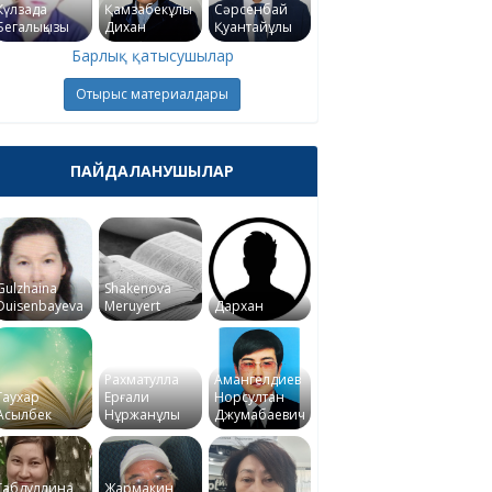
Күлзада
Қамзабекұлы
Сәрсенбай
Бегалықызы
Дихан
Қуантайұлы
Барлық қатысушылар
Отырыс материалдары
ПАЙДАЛАНУШЫЛАР
Gulzhaina
Shakenova
Duisenbayeva
Meruyert
Дархан
Рахматулла
Амангелдиев
Гаухар
Ерғали
Норсултан
Асылбек
Нұржанұлы
Джумабаевич
Габдуллина
Жармакин