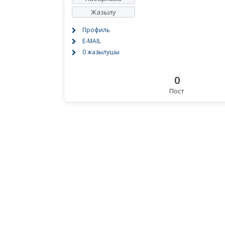
Жазылу
Профиль
E-MAIL
0 жазылушы
0
Пост