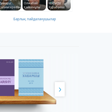
Динара
Олжабай
Фарида
Салимгереевна
Қайкенұлы
Курабаева
Барлық пайдаланушылар