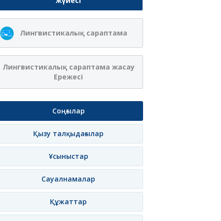
жүйесі
Лингвистикалық сараптама
Лингвистикалық сараптама жасау
Ережесі
Соңғылар
Қызу талқыдағылар
Ұсыныстар
Сауалнамалар
Құжаттар