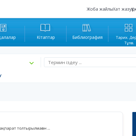
Жоба жайлы
Хат жазу
Құ
қалалар
Кітаптар
Библиография
Тарих. Де
Тұлға.
у
қпарат толтырылмаған ...