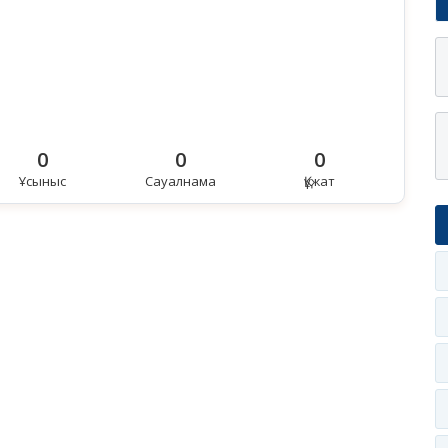
0
0
0
Ұсыныс
Сауалнама
Құжат