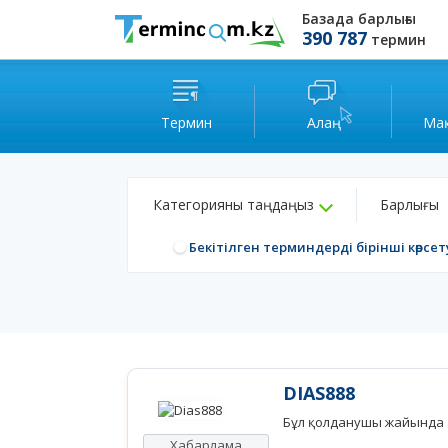
Базада барлығы
390 787
термин
Термин
Алаң
Ма
Категорияны таңдаңыз
Барлығы
Бекітілген терминдерді бірінші көрсет
DIAS888
Бұл қолданушы жайында а
Хабарлама