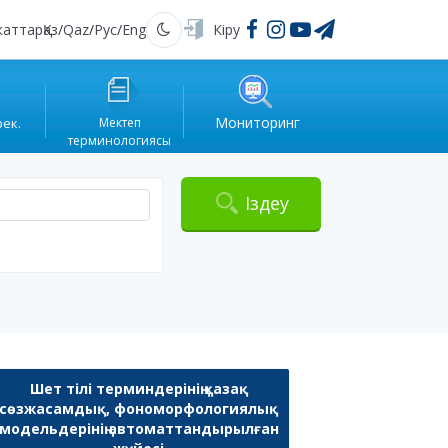
жаттар
Қаз
/
Qaz
/
Рус
/
Eng
Кіру
Қараңғы
Мониторинг
рек.
Мектеп
терминологиясы
Іздеу
Шет тілі терминдерінің қазақ
сөзжасамдық, фономорфологиялық
модельдерінің автоматтандырылған