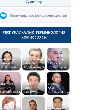
Суреттер
Семинарлар, конференциялар
РЕСПУБЛИКАЛЫҚ ТЕРМИНОЛОГИЯ
КОМИССИЯСЫ
Ақынбекова
Абдрахманов
Байменше
Динара
Сауытбек
Серікқали
Нұрғалиқызы
Абдрахманұлы
Ердіғалиұлы
Айдарбек
Әлісжан
Жұмағали
Қарлығаш
Сарқыт
Алмас
Жамалбекқызы
Қалымұлы
Қабдымәжитұлы
Бажықова
Құлманов