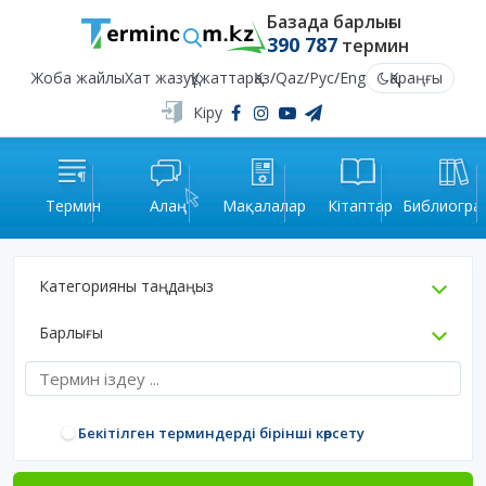
Базада барлығы
390 787
термин
Жоба жайлы
Хат жазу
Құжаттар
Қаз
/
Qaz
/
Рус
/
Eng
Қараңғы
Кіру
Термин
Алаң
Мақалалар
Кітаптар
Библиогра
Категорияны таңдаңыз
Барлығы
Бекітілген терминдерді бірінші көрсету