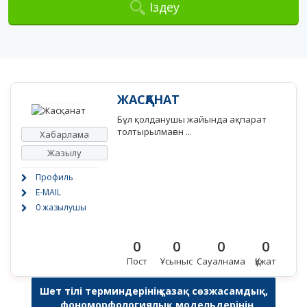
Іздеу
ЖАСҚАНАТ
Бұл қолданушы жайында ақпарат
толтырылмаған ...
Хабарлама
Жазылу
Профиль
E-MAIL
0 жазылушы
0
0
0
0
Пост
Ұсыныс
Сауалнама
Құжат
Шет тілі терминдерінің қазақ сөзжасамдық,
фономорфологиялық модельдерінің