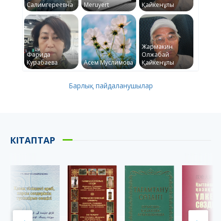
Салимгереевна
Meruyert
Қайкенұлы
Жармакин
Фарида
Олжабай
Курабаева
Асем Муслимова
Қайкенұлы
Барлық пайдаланушылар
КІТАПТАР