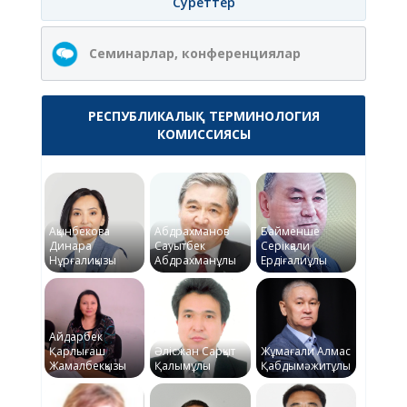
Суреттер
Семинарлар, конференциялар
РЕСПУБЛИКАЛЫҚ ТЕРМИНОЛОГИЯ
КОМИССИЯСЫ
Ақынбекова
Абдрахманов
Байменше
Динара
Сауытбек
Серікқали
Нұрғалиқызы
Абдрахманұлы
Ердіғалиұлы
Айдарбек
Қарлығаш
Әлісжан Сарқыт
Жұмағали Алмас
Жамалбекқызы
Қалымұлы
Қабдымәжитұлы