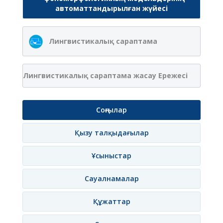
автоматтандырылған жүйесі
Лингвистикалық сараптама
Лингвистикалық сараптама жасау Ережесі
Соңғылар
Қызу талқыдағылар
Ұсыныстар
Сауалнамалар
Құжаттар