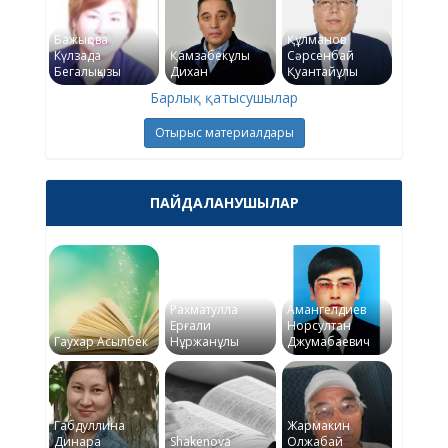
Бажықова
Құлманов
Күлзада
Қамзабекұлы
Сәрсенбай
Бегалықызы
Дихан
Қуантайұлы
Барлық қатысушылар
Отырыс материалдары
ПАЙДАЛАНУШЫЛАР
Рахматулла
Амангелдиев
Ерғали
Норсултан
Гаухар Асылбек
Нұржанұлы
Джумабаевич
Габдуллина
Жармакин
Динара
Shakenova
Олжабай