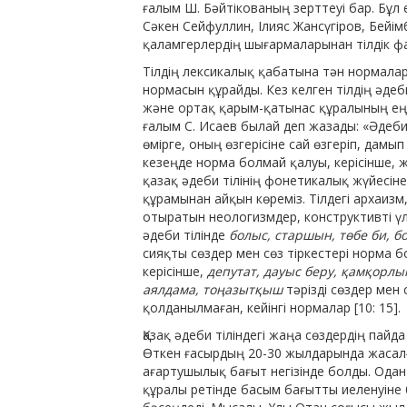
ғалым Ш. Бәйтікованың зерттеуі бар. Бұл
Сәкен Сейфул­лин, Ілияс Жансүгіров, Бей
қаламгерлердің шығармаларынан тілдік фак
Тілдің лексикалық қабатына тән нормалар
нормасын құрайды. Кез келген тілдің әде­б
және ортақ қарым-қатынас құралының ең
ғалым С. Исаев былай деп жазады: «Әдеби
өмірге, оның өзгерісіне сай өзгеріп, дамып
кезеңде норма болмай қалуы, керісінше, ж
қазақ әдеби тілінің фонетикалық жүйесі
құрамынан айқын көреміз. Тілдегі архаиз
отыратын неоло­гизмдер, конструктивті үлг
әдеби тілінде
болыс, старшын, төбе би, бо
сияқты сөздер мен сөз тіркестері норма бо
керісінше,
депутат, дауыс беру, қамқорлы
аялдама, тоңазытқыш
тәрізді сөздер мен
қолданылмаған, кейінгі нормалар [10: 15].
Қазақ әдеби тіліндегі жаңа сөздердің пайд
Өткен ғасырдың 20-30 жылдарында жа­салғ
ағартушылық бағыт негізінде болды. Одан 
құралы ретінде басым бағытты иеленуіне б