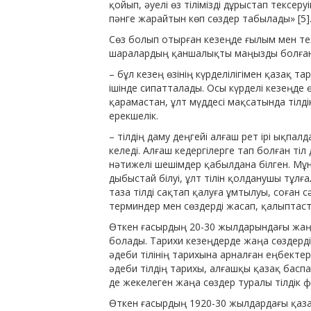
қойып, әуелі өз тілімізді дұрыстап тексеруі
пәнге жарайтын көп сөздер табылады» [5]
Сөз болып отырған кезеңде ғылым мен тех
шаралардың қаншалықты маңызды болған
– бұл кезең өзінің күрделілігімен қазақ 
ішінде сипатталады. Осы күрделі кезеңде 
қарамастан, ұлт мүд­десі мақсатында тілд
ерекшелік.
– тілдің даму деңгейі алғаш рет ірі ықпал
келеді. Алғаш кедергілерге тап болған тіл
нәтижелі шешімдер қабылдана білген. Мұн
дыбыстай білуі, ұлт тілін қолданушы тұлғ
таза тілді сақтап қалуға ұмтылуы, соған 
терминдер мен сөздерді жасап, қалыптаст
Өткен ғасырдың 20-30 жылдарындағы жаңа
болады. Тарихи кезеңдерде жаңа сөздерд
әдеби тілінің та­рихына арналған еңбектер
әдеби тілдің тарихы, алғашқы қазақ баспа
де жекелеген жаңа сөздер туралы тілдік фак
Өткен ғасырдың 1920-30 жылдардағы қаза