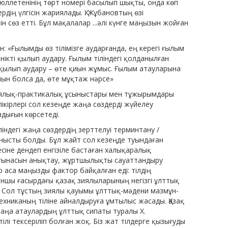
ллетенінің төрт номері басылып шықты, онда көп
ің үлгісін жариялады. Қ. Жұбановтың өзі
ін сөз етті. Бұл мақалалар ...әлі күнге маңызын жойған
: «Ғылымды өз тіліміз­ге аударғанда, ең керегі ғылым
інікті қылып аудару. Ғылым тіліндегі қолданылған
ті қылып аудару – өте қиын жұмыс. Ғылым атауларына
йын болса да, өте мұқтаж нәрсе»
иялық-практикалық ұсы­ныстары мен тұжырымдары
пікірлері сол кезеңде жаңа сөздерді жүйелеу
дығын көрсетеді.
індегі жаңа сөздердің зерттелуі терминтану /
нысты болды. Бұл жайт сол кезеңде туындаған
сіне дендеп енгізіле бастаған халықаралық
ағынасын анықтау, жұртшылықты сауаттан­дыру
 аса маңызды фактор байқалған еді: тілдің
ыншы ғасырдағы қазақ зиялыларының негізгі ұлттық
 Сол тұстың зиялы қауымы ұлттық-мәдени мазмұн­
хниканың тіліне айналды­руға ұмтылыс жасады. Қазақ
ін жаңа атаулардың ұлттық сипаты туралы Х.
ілі тексеріліп болған жоқ. Біз жат тілдерге қызығуды