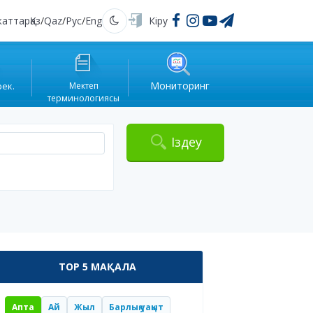
жаттар
Қаз
/
Qaz
/
Рус
/
Eng
Кіру
Қараңғы
Мониторинг
рек.
Мектеп
терминологиясы
Іздеу
TOP 5 МАҚАЛА
Апта
Ай
Жыл
Барлық уақыт