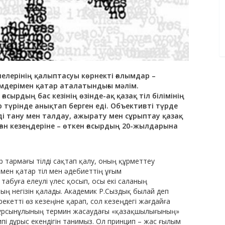
лерінің қалыпта­суы көрнекті ғалымдар –
мдерімен қатар аталатындығы мәлім.
сырдың бас кезінің өзінде-ақ қазақ тіл білімінің
ер түрінде анықтап берген еді. Объективті түрде
рді тану мен талдау, ажырату мен сұрыптау қазақ
ан кезеңдеріне – өткен ғасырдың 20-жылдарына
 тармағы тілді сақтап қалу, оның құрметтеу
імен қатар тіл мен әдебиеттің ұғым
абуға елеулі үлес қосып, осы екі саланың
ның негізін қалады. Академик Р.Сыздық былай деп
рекетті өз кезеңіне қарап, сол кезеңдегі жағдайға
йтұр­сынұлының термин жасаудағы «қазақшылығының»
ципі дұрыс екендігін танимыз. Ол принцип – жас ғылым