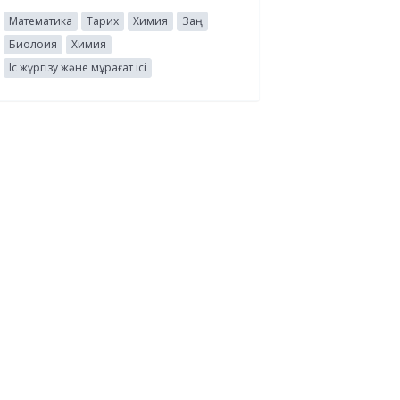
Математика
Тарих
Химия
Заң
Биолоия
Химия
Іс жүргізу және мұрағат ісі