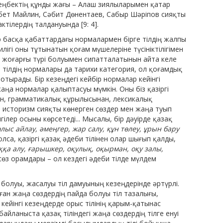
 еңбектің құнды жағы – Алаш зиялыларымен қатар
імбет Майлин, Сәбит Дөнентаев, Сабыр Шәріпов сияқты
тілердің талдануында [9: 4].
 басқа қабаттардағы нор­малармен бірге тілдің жалпы
илігі оны тұтынатын қоғам мүшелеріне түсініктілігімен
 жоғарғы түрі болуымен сипатталатынын айта келе
 тілдің нормалары да тарихи категория, ол қоғамдық
 отырады. Бір кезеңдегі кейбір нормалар кейінгі
аңа нормалар қалыптасуы мүмкін. Оны біз қазіргі
нен, грамматикалық құрылысынан, лексикалық
м, историзм сияқты көнерген сөздер мен жаңа туып
ілер осыны көрсетеді... Мысалы, бір дәуір­де қазақ
лыс айлау, әмең­гер, жар салу, құн төлеу, ұрын бару
лса, қазіргі қазақ әдеби тілінен олар шығып қалды,
ққа алу, ғарышкер, оқулық, оқырман, оқу залы,
 сөз орамдары – ол кездегі әдеби тілде мүлдем
а болуы, жасалуы тіл да­муының кезеңдерінде әртүрлі.
ан жаңа сөздердің пайда болуы тіл тазалығы,
кейінгі кезеңдерде орыс тілінің қарым-қатынас
айланыста қазақ тіліндегі жаңа сөздердің тілге енуі