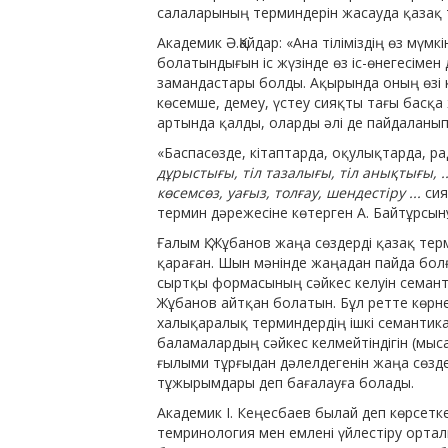
салаларының терминдерін жасауда қазақ тілі
Академик Ә.Қайдар: «Ана тіліміздің өз мүм
болатындығын іс жүзінде өз іс-өнегесіме
замандастары болды. Ақырында оның өзі к
көсемше, демеу, үстеу сияқты тағы басқа 
артында қалды, оларды әлі де пайдаланып жү
«Баспасөзде, кітаптарда, оқулықтарда, р
дұрыстығы, тіл тазалығы, тіл анықтығы, ..
көсемсөз, уағыз, толғау, шендестіру ...
сия
термин дәрежесіне көтерген А. Байтұрсынұлы
Ғалым Қ. Жұбанов жаңа сөздерді қазақ т
қараған. Шын мәнінде жаңадан пайда болған
сыртқы формасы­ның сәйкес келуін семанти
Жұбанов айтқан болатын. Бұл ретте көрне
халықаралық терминдердің ішкі семанти­к
баламалардың сәйкес келмейтіндігін (мыс
ғылыми тұрғыдан дәлелдегенін жаңа сөзд
тұжырымдары деп бағалауға болады.
Академик І. Кеңесбаев былай деп көрсетке
темринология мен емлені үйлестіру ор­т