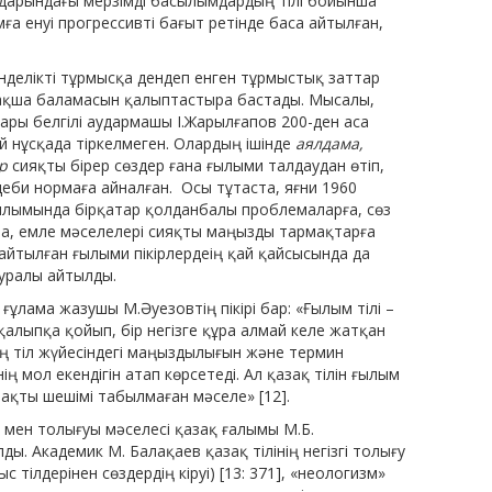
­дарындағы мерзімді басылымдардың тілі бойынша
мға енуі прогрессивті бағыт ретінде баса ай­тылған,
делікті тұрмысқа дендеп енген тұрмыстық заттар
зақ­ша баламасын қалыптастыра бастады. Мысалы,
ары белгілі аудармашы І.Жарылғапов 200-ден аса
 нұсқада тіркелмеген. Олар­дың ішінде
аялдама,
ыр
сияқты бірер сөздер ғана ғылыми талдаудан өтіп,
деби нормаға айналған.
Осы тұтаста, яғни 1960
ылы­мында бірқатар қолданбалы проблемаларға, сөз
ма, емле мәселелері сияқты маңызды тармақтарға
йтылған ғылыми пікірлер­деің қай қайсысында да
уралы айтылды.
ұлама жазушы М.Әуезовтің пікірі бар: «Ғылым тілі –
қалыпқа қойып, бір негізге құра алмай келе жатқан
ің тіл жүйесіндегі маңыздылығын және тер­мин
нің мол екендігін атап көрсетеді. Ал қазақ тілін ғылым
 нақты шешімі табылмаған мәселе» [12].
ы мен толығуы мәселесі қазақ ғалымы М.Б.
. Акаде­мик М. Балақаев қазақ тілінің негізгі толығу
 тілдерінен сөздердің кіруі) [13: 371], «неологизм»