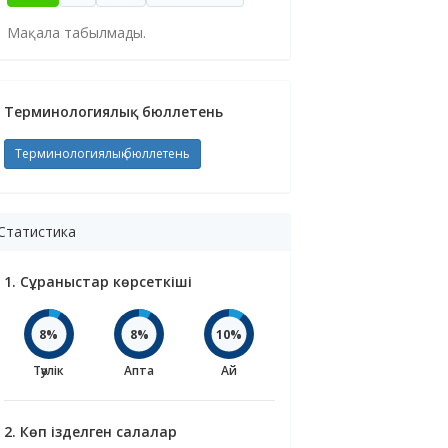
Мақала табылмады.
Терминологиялық бюллетень
Терминологиялық бюллетень
Статистика
1. Сұраныстар көрсеткіші
8%
8%
10%
Тәулік
Апта
Ай
2. Көп ізделген салалар