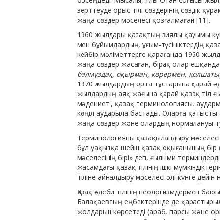
бәсеңдеді. Мысалы, Ұлы Отан соғысы жыл
зерттеуде орыс тілі сөздерінің сөздік құра
жаңа сөздер мәселесі қозғалмаған [11].
1960 жылдары қазақтың зиялы қауымы күн
мен бұйымдардың, ұғым-түсініктердің қа
кейбір мәліметтерге қарағанда 1960 жылд
жаңа сөздер жасаған, бірақ олар ешқандай
балмұздақ, оқырман, көрермен, қолшат
1970 жылдардың орта тұста­рына қарай ә
жылдардың аяқ жағына қарай қазақ тіл ғ
мәдениеті, қазақ тер­минологиясы, аудар
көңіл аударыла бастады.
Оларға қатысты а
жаңа сөздер және олардың нормалануы т
Терминологияны қазақыландыру мәселесі ғ
бұл уақытқа шейін қазақ оқығанының бір 
мәселесінің бірі» деп, ғылыми терминдерд
жасамдағы қазақ тілінің ішкі мүмкіндіктері
тіліне айналдыру мәселесі әлі күнге дейін
Қазақ әдеби тілінің неологизмдермен баю
Балақаевтың еңбектерінде де қарастырылды
жолдарын көрсетеді (араб, парсы және орыс