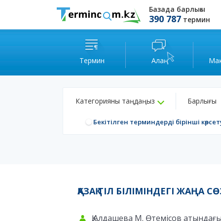
Базада барлығы
390 787
термин
Термин
Алаң
Ма
Категорияны таңдаңыз
Барлығы
Бекітілген терминдерді бірінші көрсет
ҚАЗАҚ ТІЛ БІЛІМІНДЕГІ ЖАҢА
Қ.Алдашева М. Өтемісов атындағы