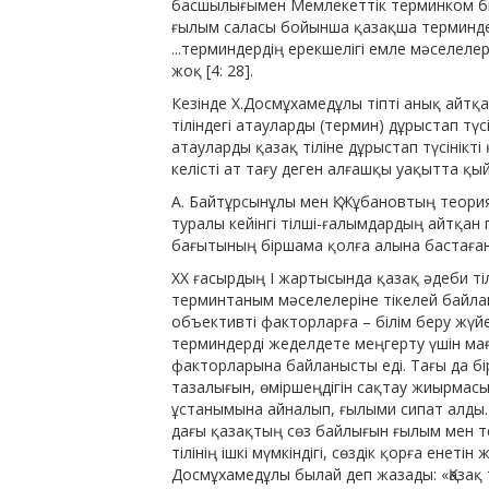
басшылығымен Мемлекеттік терминком бю
ғылым саласы бойынша қазақша терминдерд
...терминдердің ерекшелігі емле мәселелер
жоқ [4: 28].
Кезінде Х.Досмұхамедұлы тіпті анық айтқан
тіліндегі атауларды (термин) дұрыстап түс
атауларды қа­зақ тіліне дұрыстап түсінік
келісті ат тағу деген алғашқы уақытта қы
А. Байтұрсынұлы мен Қ. Жұбановтың теор
туралы кейінгі тілші-ғалымдардың айтқан 
бағытының біршама қолға алына бастаған
ХХ ғасырдың І жартысында қазақ әдеби тіл
терминтаным мәселелеріне тікелей байла
объективті факторларға – білім беру жүйе
терминдерді же­делдете меңгерту үшін м
факторларына байланысты еді. Тағы да бір
тазалығын, өміршеңдігін сақтау жиырмас
ұстанымына айналып, ғылыми сипат алды.
дағы қазақтың сөз байлығын ғылым мен те
тілінің ішкі мүмкіндігі, сөздік қорға енет
Досмұхамедұлы былай деп жазады: «Қазақ т