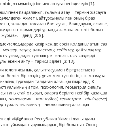
нің өз мүмкіндігіне иек артуға негізделеді» [1].
кіншілігінен пайдаланып, ғылыми атау – термин жасауға
н дәлелдеген Ахмет Байтұрсынұлы пен оның біраз
етіп, жаңадан жасаған бастауыш, баянда­уыш, есімше,
жүздеген тер­миндері ұрпаққа замана естелігі болып
рміз», – дейді [2: 8].
адио-теледидарда қазір кең де еркін қолданылатын
сөз
. меңзеу, теңеу, алмастыру, кейіптеу, қайталақтау,
қты ұғымдарды тұңғыш рет енгізіп, осы сөз­дерді
 екенін айту – тари­хи әділет [3: 13].
ерминологиясының қалып­тасуымен біртұтастықта
 белгілі бір сөздің, ұғым мен түсініктің ішкі мазмұна
калық тұрғыдан талдаған алғашқы пікірлерді Қ.
кті ғалымның атом, пси­хология, геометрия сияқты
асын анықтай отырып, оларға берілген кейбір қазақша
алы,
психология – жан жүйесі, геометрия – пішіндеме
)
ер туралы ғылым­ның – неологияның алғашқы
н еді: «Қ. Жұбанов Республика Үкіметі жанындағы
алығын ұйымдастырушылардың бірі болатын. Оның