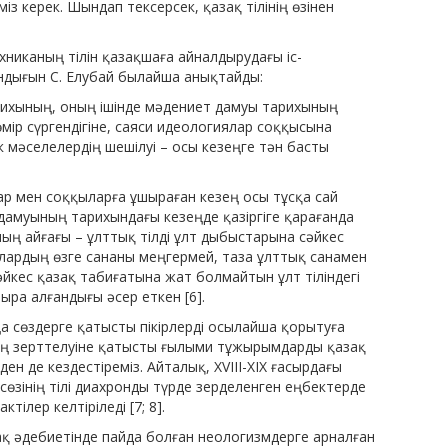
міз керек. Шындап тексер­сек, қазақ тілінің өзінен
.
никаның тілін қазақшаға айналдырудағы іс-
дығын С. Елубай былайша анықтайды:
тарихының, оның ішінде мә­дениет дамуы тарихының
өмір сүргендігіне, саяси идеологиялар соққысына
ік мәселелердің шешілуі – осы кезеңге тән басты
дар мен соққыларға ұшы­раған кезең осы тұсқа сай
 да­муының тарихындағы кезеңде қазіргіге қарағанда
ың айғағы – ұлттық тілді ұлт дыбыстарына сәй­кес
алардың өзге сананы мең­гермей, таза ұлттық санамен
сәйкес қазақ табиғатына жат болмайтын ұлт тіліндегі
ыра алғандығы әсер еткен [6].
 сөздерге қатысты пікір­лерді осылайша қорытуға
ің зерттелуіне қатысты ғылыми тұжырымдарды қазақ
ден де кездестіреміз. Айталық, XVIII-XIX ғасырдағы
сөзінің тілі диахронды түрде зерделенген еңбектерде
тілер келтіріледі [7; 8].
қ әдебиетінде пайда болған неологизмдерге арналған