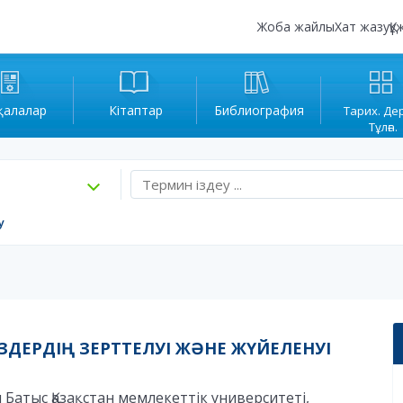
Жоба жайлы
Хат жазу
Құ
қалалар
Кітаптар
Библиография
Тарих. Де
Тұлға.
у
 СӨЗДЕРДІҢ ЗЕРТТЕЛУІ ЖӘНЕ ЖҮЙЕЛЕНУІ
 Батыс Қазақстан мемлекеттік университеті,