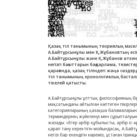
Қазақ тіл танымының теориялық мәселе
А.Байтұрсынұлы мен Қ.Жұбановтың есі
А.Байтұрсынұлы және Қ.Жұбанов өткен ға
негіз­гі бағыттарын бағдарлама, тезист
қарағанда, қазақ тіліндегі жаңа сөзде
тіл танымының хронологиялық басталғ
тікелей қатысты.
А.Байтұрсынұлы ұлттық философияның бір
мақсатындағы айтылған көптеген пікірлер
категорияларының қазақша баламала­рын т
терминдерінің жүйе­ленуі мен сұрыпталуы
жазады: «Егер әрбір құбылысты, әрбір іс-ә
қарап тану керектігін мойындасақ, А.Ба
негізі бар екендігін көреміз, ұстаған прин