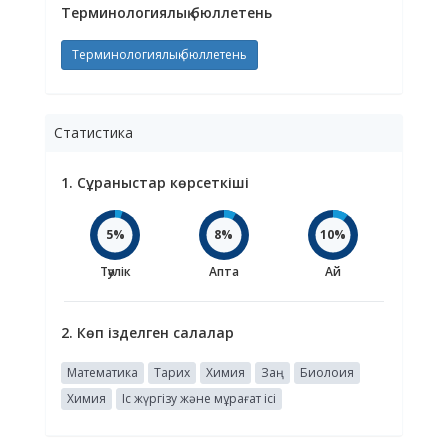
Терминологиялық бюллетень
Терминологиялық бюллетень
Статистика
1. Сұраныстар көрсеткіші
5%
8%
10%
Тәулік
Апта
Ай
2. Көп ізделген салалар
Математика
Тарих
Химия
Заң
Биолоия
Химия
Іс жүргізу және мұрағат ісі