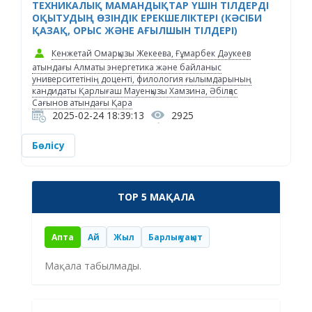
ТЕХНИКАЛЫҚ МАМАНДЫҚТАР ҮШІН ТІЛДЕРДІ
ОҚЫТУДЫҢ ӨЗІНДІК ЕРЕКШЕЛІКТЕРІ (КӘСІБИ
ҚАЗАҚ, ОРЫС ЖӘНЕ АҒЫЛШЫН ТІЛДЕРІ)
Кенжетай Омарқызы Жекеева, Ғұмарбек Дәукеев
атындағы Алматы энергетика және байланыс
университетінің доценті, филология ғылымдарының
кандидаты Қарлығаш Мауенқызы Хамзина, Әбілқас
Сағынов атындағы Қара
2025-02-24 18:39:13
2925
Бөлісу
TOP 5 МАҚАЛА
Апта
Ай
Жыл
Барлық уақыт
Мақала табылмады.