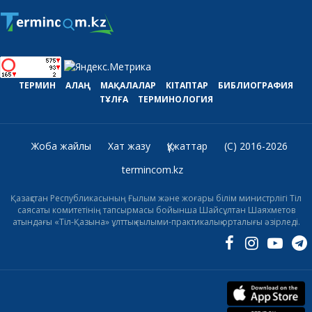
ТЕРМИН
АЛАҢ
МАҚАЛАЛАР
КІТАПТАР
БИБЛИОГРАФИЯ
ТҰЛҒА
ТЕРМИНОЛОГИЯ
Жоба жайлы
Хат жазу
Құжаттар
(C) 2016-2026
termincom.kz
Қазақстан Республикасының Ғылым және жоғары білім министрлігі Тіл
саясаты комитетінің тапсырмасы бойынша Шайсұлтан Шаяхметов
атындағы «Тіл-Қазына» ұлттық ғылыми-практикалық орталығы әзірледі.