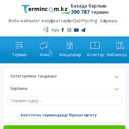
Базада барлығы
390 787
термин
Жоба жайлы
Хат жазу
Құжаттар
Қаз
/
Qaz
/
Рус
/
Eng
Қараңғы
Кіру
Термин
Алаң
Мақалалар
Кітаптар
Библиогра
Категорияны таңдаңыз
Барлығы
Бекітілген терминдерді бірінші көрсету