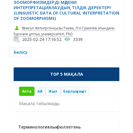
ЗООМОРФИЗМДЕРДІ МӘДЕНИ
ИНТЕРПРЕТАЦИЯЛАУДЫҢ ТІЛДІК ДЕРЕКТЕРІ
(LINGUISTIC DATA OF CULTURAL INTERPRETATION
OF ZOOMORPHISMS)
Әсемгүл Жеткергенқызы Раева, Л.Н.Гумилев атындағы
Еуразия ұлттық университеті, PhD
2025-02-24 17:16:52
3339
Бөлісу
TOP 5 МАҚАЛА
Апта
Ай
Жыл
Барлық уақыт
Мақала табылмады.
Терминологиялық бюллетень