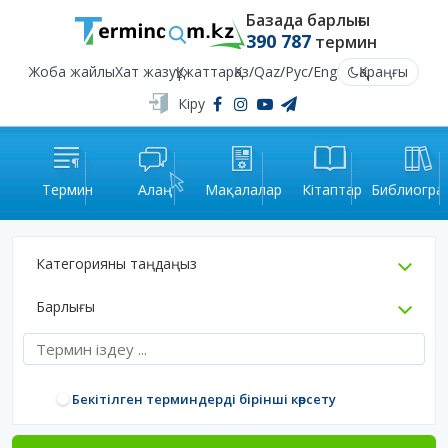
Базада барлығы
390 787
термин
Жоба жайлы
Хат жазу
Құжаттар
Қаз
/
Qaz
/
Рус
/
Eng
Қараңғы
Кіру
Термин
Алаң
Мақалалар
Кітаптар
Библиогра
Категорияны таңдаңыз
Барлығы
Бекітілген терминдерді бірінші көрсету