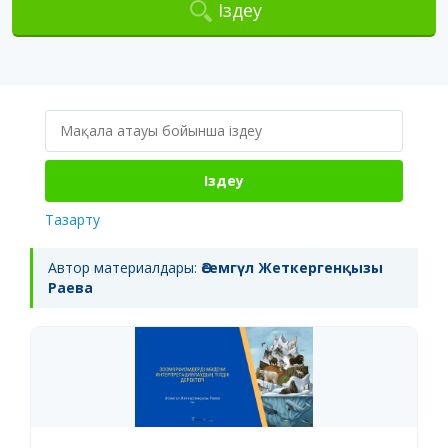
Іздеу
Іздеу
Тазарту
Автор материалдары:
Әсемгүл Жеткергенқызы
Раева