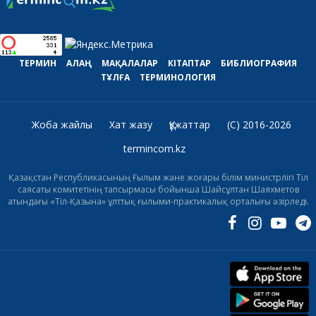
ТЕРМИН
АЛАҢ
МАҚАЛАЛАР
КІТАПТАР
БИБЛИОГРАФИЯ
ТҰЛҒА
ТЕРМИНОЛОГИЯ
Жоба жайлы
Хат жазу
Құжаттар
(C) 2016-2026
termincom.kz
Қазақстан Республикасының Ғылым және жоғары білім министрлігі Тіл
саясаты комитетінің тапсырмасы бойынша Шайсұлтан Шаяхметов
атындағы «Тіл-Қазына» ұлттық ғылыми-практикалық орталығы әзірледі.