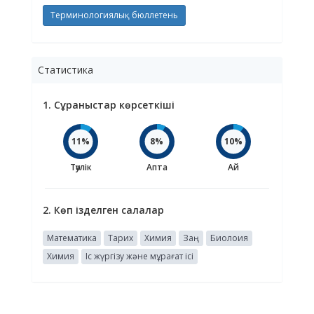
Терминологиялық бюллетень
Статистика
1. Сұраныстар көрсеткіші
11%
8%
10%
Тәулік
Апта
Ай
2. Көп ізделген салалар
Математика
Тарих
Химия
Заң
Биолоия
Химия
Іс жүргізу және мұрағат ісі