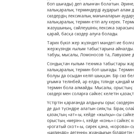
боп шығады) деп алынған болатын. Әрине,
халықаралық терминдерді аударып алам де
сөздердің лексикалық мағыналарын ауда
халықаралық термин етіп алу керек. Терм
жазушының, сөйлеушінің лексика зарасына
қарай, басқа сөздер алуға болады.
Тарих бүкіл жер жүзіндегі мәндегі ие бол
жержүзіндік ғылым табыстарына айналды. 
табуы, мысалы, Ломоносов та, Лавуазие д
Сондықтан ғылым-техника табыстары жары
халықаралық термин боп шығады. Термин 
болуы да осыдан келіп шыққан. Бір сөз бел
ұғымға телінбей, әр елдің тілінде қандай
термин бола алмайды. Мысалы, орыстың: «
сөздері мен соларға сәйкес келетін қазақт
Үстіртін қарағанда алдыңғы орыс сөздерін
де дәл түсіндіре алатын сияқты. Бірақ ол
қазақтың «ат»-ы, кейде «жылқы»-сы сәйке
орыстың «мерін»-і, кейде «конь»-і сәйкес 
«рогатый скот»-ы, сирек қана, «корова»-с
«цилиндір» дегеннің жуандығын білдіретін 