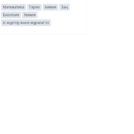
Математика
Тарих
Химия
Заң
Биолоия
Химия
Іс жүргізу және мұрағат ісі