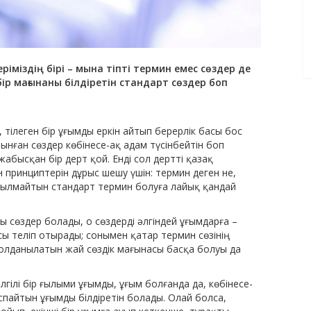
ріміздің бірі – мына тіпті термин емес сөздер де
ір мағынаны білдіретін стандарт сөздер боп
, тілеген бір ұғымды еркін айтып берерлік басы бос
ынған сөздер көбінесе-ақ адам түсінбейтін боп
жабысқан бір дерт қой. Енді сол дертті қазақ
н принциптерін дұрыс шешу үшін: термин деген не,
ұрылмайтын стандарт термин болуға лайық қандай
лы сөздер болады, о сөздерді әлгіндей ұғымдарға –
сы теліп отырады; сонымен қатар термин сөзінің
 қолданылатын жай сөздік мағынасы басқа болуы да
белгілі бір ғылыми ұғымды, ұғым болғанда да, көбінесе-
спайтын ұғымды білдіретін болады. Олай болса,