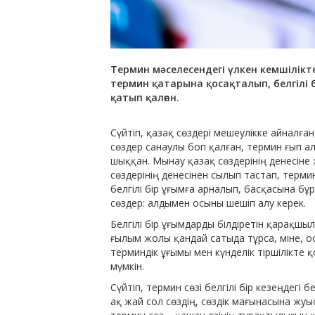
Термин мәселесендегі үлкен кемшілікте
термин қатарына қосақталып, белгілі б
қатып қалған.
Сүйтіп, қазақ сөздері мешеулікке айналған
сөздер санаулы боп қалған, термин ғып ал
шыққан. Мынау қазақ сөздерінің денесіне 
сөздерінің денесінен сылып тастап, терми
белгілі бір ұғымға арналып, басқасына б
сөздер: алдымен осыны шешіп алу керек.
Белгілі бір ұғымдарды білдіретін қарақшы
ғылым жолы қандай сатыда тұрса, міне, о
терминдік ұғымы мен күнделік тіршілікте
мүмкін.
Сүйтіп, термин сөзі белгілі бір кезеңдегі 
ақ жай сол сөздің, сөздік мағынасына жуы