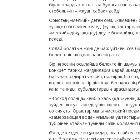
бірақ олардың «толстая бумага»сын қазақ 
стебель»-ін – «жуан сабақ» дейді.
Орыстың «мелкий» деген сөзі, «камешее»
«ұсақ» сөзі сәйкес келеді («ұсақ тастар», 
«мелкий»-ді «ұсақ» (су) деуге болмайды, «
келеді.
Солай болатын жөні де бар: үйткені сөз б
бөлектеніп шыққан нәрсенің аты.
Бір нәрсенің осылайша бөлектеніп шығуы 
конкрет тарихи жағдайларға қарай икемде
басынан оздыратын сияқты, бірақ бір сөзд
коллектив өзінің тіршілігінде бір нәрсені
ғана таниды, құбылыстардың арасындағы 
«Восход солнца» кейбір халыққа «күннің жо
«үйден шығу» тәрізді, үшіншілерге – «туу»
со сияқты. Орыстар мұны «мелький предм
«замерзающая вода» ұғымына ұштастырып
түбірінен «тайыз» туынды сөзін қолданып 
Өмірде кездесетін ұғымдар, оған сәйкес
енді бір елдің тіліндегі сөздерге сәйкес ке