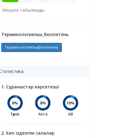
Мақала табылмады.
Терминологиялық бюллетень
Терминологиялық бюллетень
Статистика
1. Сұраныстар көрсеткіші
6%
8%
10%
Тәулік
Апта
Ай
2. Көп ізделген салалар