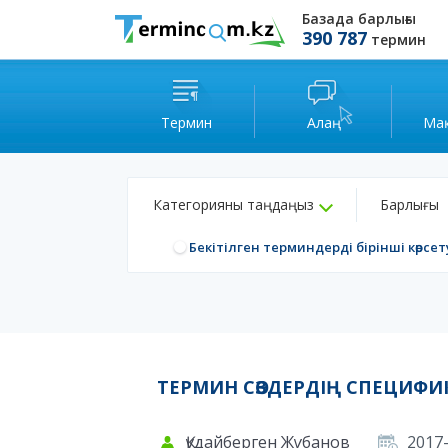
Базада барлығы
390 787
термин
Термин
Алаң
Ма
Категорияны таңдаңыз
Барлығы
Бекітілген терминдерді бірінші көрсет
ТЕРМИН СӨЗДЕРДІҢ СПЕЦИФИ
Құдайберген Жұбанов
2017-