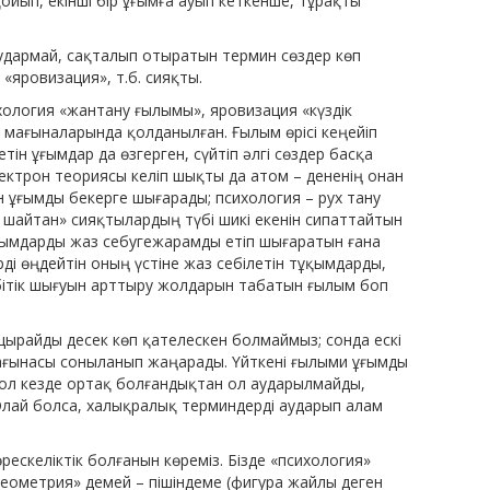
ойып, екінші бір ұғымға ауып кеткенше, тұрақты
аудармай, сақталып отыратын термин сөздер көп
«яровизация», т.б. сияқты.
ихология «жантану ғылымы», яровизация «күздік
 мағыналарында қолданылған. Ғылым өрісі кеңейіп
етін ұғымдар да өзгерген, сүйтіп әлгі сөздер басқа
ектрон теориясы келіп шықты да атом – дененің онан
ен ұғымды бекерге шығарады; психология – рух тану
, шайтан» сияқтылардың түбі шикі екенін сипаттайтын
ұқымдарды жаз себугежарамды етіп шығаратын ғана
ді өңдейтін оның үстіне жаз себілетін тұқымдарды,
 бітік шығуын арттыру жолдарын табатын ғылым боп
ырайды десек көп қателескен болмаймыз; сонда ескі
мағынасы соныланып жаңарады. Үйткені ғылыми ұғымды
 сол кезде ортақ болғандықтан ол аударылмайды,
. Олай болса, халықралық терминдерді аударып алам
рескеліктік болғанын көреміз. Бізде «психология»
«геометрия» демей – пішіндеме (фигура жайлы деген