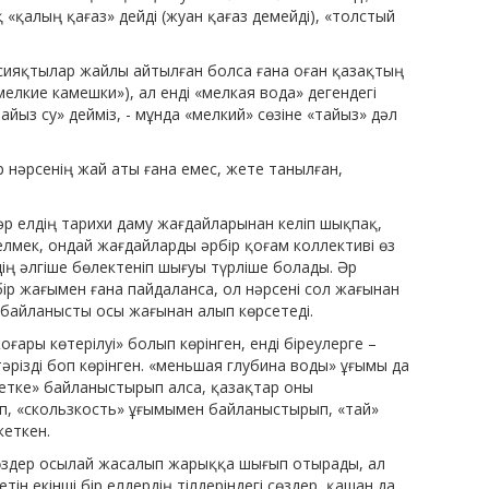
«қалың қағаз» дейді (жуан қағаз демейді), «толстый
 сияқтылар жайлы айтылған болса ғана оған қазақтың
«мелкие камешки»), ал енді «мелкая вода» дегендегі
тайыз су» дейміз, - мұнда «мелкий» сөзіне «тайыз» дәл
ір нәрсенің жай аты ғана емес, жете танылған,
әр елдің тарихи даму жағдайларынан келіп шықпақ,
лмек, ондай жағдайларды әрбір қоғам коллективі өз
ің әлгіше бөлектеніп шығуы түрліше болады. Әр
ң бір жағымен ғана пайдаланса, ол нәрсені сол жағынан
байланысты осы жағынан алып көрсетеді.
ғары көтерілуі» болып көрінген, енді біреулерге –
 тәрізді боп көрінген. «меньшая глубина воды» ұғымы да
етке» байланыстырып алса, қазақтар оны
, «скользкость» ұғымымен байланыстырып, «тай»
кеткен.
 сөздер осылай жасалып жарыққа шығып отырады, ал
летін екінші бір елдердің тілдеріндегі сөздер, қашан да