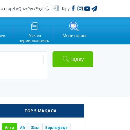
жаттар
Қаз
/
Qaz
/
Рус
/
Eng
Кіру
Қараңғы
Мониторинг
рек.
Мектеп
терминологиясы
Іздеу
TOP 5 МАҚАЛА
Апта
Ай
Жыл
Барлық уақыт