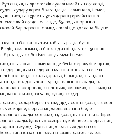
 бұл сықылды өрескелдік аударылмайтын сөздерді,
уден, аудару керек болғанда да терминдерді емес,
рудан шығады: тұрақты ұғымдардың әрқайсысына
ин емес жай сөзде келгенде, бұлардың орнына –
 қарай бар зарасын орынды жерінде қолдана білуіне
ған күннен бастап ғылым табыстары да бүкіл
Біздің заманымызда бір заңды екі адам өз тұсынан
е бір заңды өз бетімен ашуы мүмкін емес.
ққа шығарған терминдер де бүкіл жер жүзіне ортақ,
сөздерінің жай сөздерден мағына жағынан өзгеше
гілі бір кезеңдегі халықаралық бірыңғай, стандарт
 мағынада қолданылған түрінде қалып отырады, ол
лошадь», «корова», «толстый», «мелкий», т.т. сияқты
ың «ат», «сиыр», «жуан», «ұсақ» сөздері.
е сәйкес, солар берген ұғымдарды соңғы қазақ сөздері
ай емес көрінеді: орыстың «лошадь»-ына бірде
с келіп отырады; сол сияқты, қазақтың «ат»-ына бірде
келіп отырады. Қазақтың «сиыр»-ы, көбінесе-ақ орыстың
ы орнына жүреді. Орыстың «толстый» деген сөзі
болса ғана қазақтың «жуан» сөзіне сәйкес келеді;