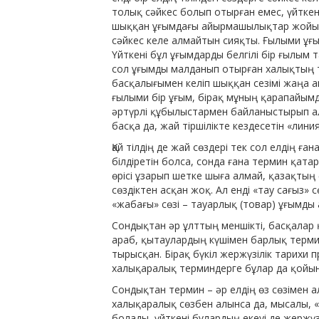
толық сәйкес болып отырған емес, үйткені
шыққан ұғымдағы айырмашылықтар жойылма
сәйкес келе алмайтын сияқты. Ғылыми ұғ
Үйткені бұл ұғымдарды белгілі бір ғылым 
сол ұғымды малданып отырған халықтың т
басқалығымен келіп шыққан сезімі жаңа а
ғылыми бір ұғым, бірақ мұның қарапайымд
әртүрлі құбылыстармен байланыстырып ал
басқа да, жай тіршілікте кездесетін «линия
Қай тілдің де жай сөздері тек сол елдің 
білдіретін болса, сонда ғана термин қатар
өрісі ұзарып шетке шыға алмай, қазақтың 
сөздіктен асқан жоқ. Ал енді «тау сағыз» 
«жабағы» сөзі – тауарлық (товар) ұғымды 
Сондықтан әр ұлттың меншікті, басқалар
араб, қытаулардың күшімен барлық терминд
тырысқан. Бірақ бүкіл жержүзілік тарихи 
халықаралық терминдерге бұлар да қойы
Сондықтан термин – әр елдің өз сөзімен а
халықаралық сөзбен алынса да, мысалы, 
болады, үйткені бұлардың екеуі де жержүзі