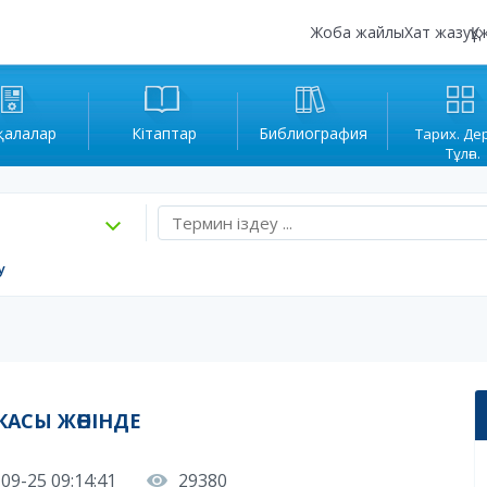
Жоба жайлы
Хат жазу
Құ
қалалар
Кітаптар
Библиография
Тарих. Де
Тұлға.
у
КАСЫ ЖӨНІНДЕ
09-25 09:14:41
29380