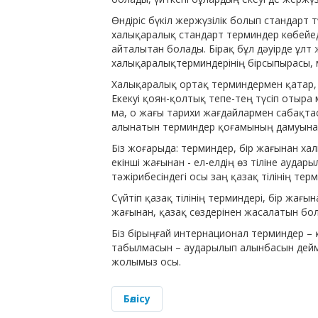
Өндіріс бүкіл жержүзілік болып стандарт т
халықаралық стандарт терминдер көбейеді
айталытан болады. Бірақ бұл дәуірде ұлт 
халықаралықтерминдерінің бірсыпырасы, м
Халықаралық ортақ терминдермен қатар, е
Екекуі қоян-қолтық тепе-тең түсіп отыра 
ма, о жағы тарихи жағдайлармен сабақта
алынатын терминдер қоғамының дамуына қа
Біз жоғарыда: терминдер, бір жағынан ха
екінші жағынан - ел-елдің өз тіліне аудар
тәжірибесіндегі осы заң қазақ тілінің тер
Сүйтіп қазақ тілінің терминдері, бір жағы
жағынан, қазақ сөздерінен жасалатын бо
Біз бірыңғай интернационал терминдер – қ
табылмасын – аударылып алынбасын дейміз.
жолымыз осы.
Бөлісу