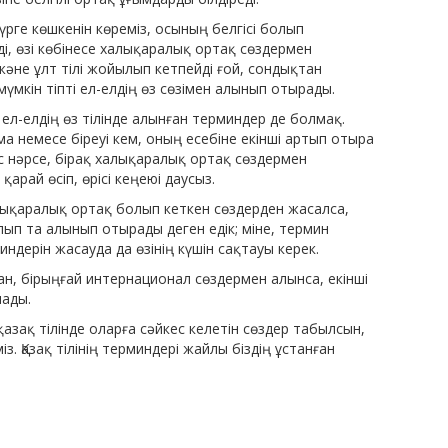
үрге көшкенін көреміз, осының белгісі болып
, өзі көбінесе халықаралық ортақ сөздермен
және ұлт тілі жойылып кетпейді ғой, сондықтан
үмкін тіпті ел-елдің өз сөзімен алынып отырады.
л-елдің өз тілінде алынған терминдер де болмақ.
ма немесе біреуі кем, оның есебіне екінші артып отыра
с нәрсе, бірақ халықаралық ортақ сөздермен
рай өсіп, өрісі кеңеюі даусыз.
лықаралық ортақ болып кеткен сөздерден жасалса,
ылып та алынып отырады деген едік; міне, термин
миндерін жасауда да өзінің күшін сақтауы керек.
нан, бірыңғай интернационал сөздермен алынса, екінші
лады.
азақ тілінде оларға сәйкес келетін сөздер табылсын,
 Қазақ тілінің терминдері жайлы біздің ұстанған