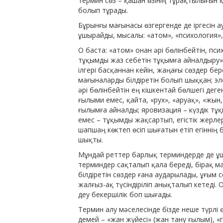
термин сөз – қашан өзінің тұрақтылығын қ
болып тұрады.
Бұрынғы мағынасы өзгергенде де іргесін 
ұшырайды, мысалы: «атом», «психология», 
О баста: «атом» онан әрі бөлінбейтін, пс
тұқымды жаз себетін тұқымға айналдыру»
ілгері басқаннан кейін, жаңағы сөздер бер
мағыналарды білдіретін болып шыққан; эл
әрі бөлінбейтін ең кішкентай бөлшегі дег
ғылыми емес, қайта, «рух», «аруақ», «жын
ғылымға айналды; яровизация – күздік т
емес – тұқымды жақсартып, егістік жерлер
шапшаң көктеп өсіп шығатын етіп егіннің
шықты.
Мұндай реттер барлық терминдерде де ұщ
терминдер сақталып қала береді, бірақ 
білдіретін сөздер ғана аударылады, ұғым
жалғыз-ақ түсіндіріліп анықталып кетеді
деу бекершілік боп шығады.
Термин алу мәселесінде бізде неше түрлі ө
демей – «жан жүйесі» (жан тану ғылым), 