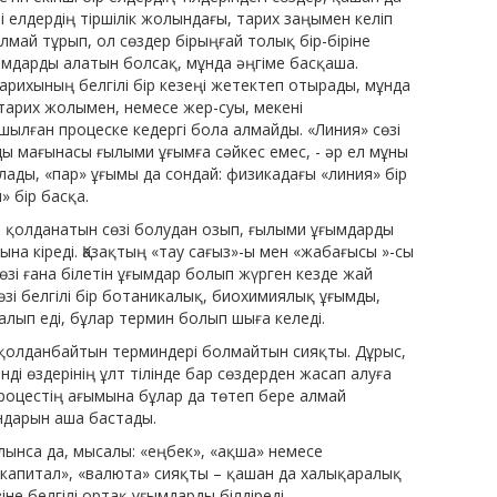
 елдердің тіршілік жолындағы, тарих заңымен келіп
й тұрып, ол сөздер бірыңғай толық бір-біріне
ымдарды алатын болсақ, мұнда әңгіме басқаша.
тарихының белгілі бір кезеңі жетектеп отырады, мұнда
арих жолымен, немесе жер-суы, мекені
шылған процеске кедергі бола алмайды. «Линия» сөзі
ы мағынасы ғылыми ұғымға сәйкес емес, - әр ел мұны
ады, «пар» ұғымы да сондай: физикадағы «линия» бір
» бір басқа.
ғана қолданатын сөзі болудан озып, ғылыми ұғымдарды
ына кіреді. Қазақтың «тау сағыз»-ы мен «жабағысы »-сы
өзі ғана білетін ұғымдар болып жүрген кезде жай
сөзі белгілі бір ботаникалық, биохимиялық ұғымды,
алып еді, бұлар термин болып шыға келеді.
 қолданбайтын терминдері болмайтын сияқты. Дұрыс,
і өздерінің ұлт тілінде бар сөздерден жасап алуға
процестің ағымына бұлар да төтеп бере алмай
ндарын аша бастады.
лынса да, мысалы: «еңбек», «ақша» немесе
«капитал», «валюта» сияқты – қашан да халықаралық
не белгілі ортақ ұғымдарды білдіреді.