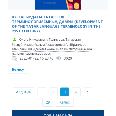
XXI ҒАСЫРДАҒЫ ТАТАР ТІЛІ
ТЕРМИНОЛОГИЯСЫНЫҢ ДАМУЫ (DEVELOPMENT
OF THE TATAR LANGUAGE TERMINOLOGY IN THE
21ST CENTURY)
Ольга Николаевна Галимова, Татарстан
Республикасы Ғылым Академиясы Г. Ибрагимов
атындағы Тіл, әдебиет және өнер институтының аға
ғылыми қызметкері, ф.ғ.к.
2025-01-22 16:23:43
3020
Бөлісу
Алдыңғы
1
2
3
4
5
...
29
Келесі
TOP 5 МАҚАЛА