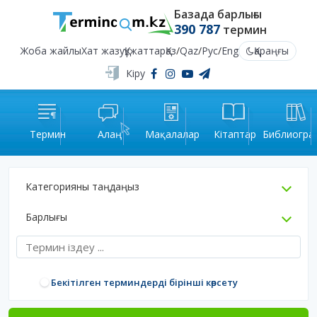
Базада барлығы
390 787
термин
Жоба жайлы
Хат жазу
Құжаттар
Қаз
/
Qaz
/
Рус
/
Eng
Қараңғы
Кіру
Термин
Алаң
Мақалалар
Кітаптар
Библиогра
Категорияны таңдаңыз
Барлығы
Бекітілген терминдерді бірінші көрсету