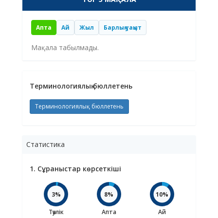
Апта
Ай
Жыл
Барлық уақыт
Мақала табылмады.
Терминологиялық бюллетень
Терминологиялық бюллетень
Статистика
1. Сұраныстар көрсеткіші
3%
8%
10%
Тәулік
Апта
Ай