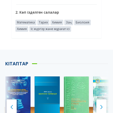
2. Көп ізделген салалар
Математика
Тарих
Химия
Заң
Биолоия
Химия
Іс жүргізу және мұрағат ісі
КІТАПТАР