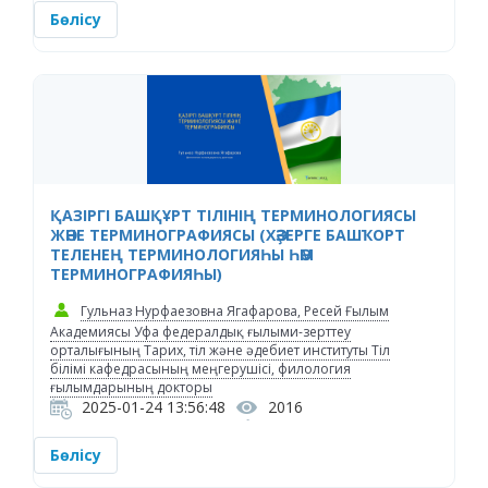
Бөлісу
ҚАЗІРГІ БАШҚҰРТ ТІЛІНІҢ ТЕРМИНОЛОГИЯСЫ
ЖӘНЕ ТЕРМИНОГРАФИЯСЫ (ХӘҘЕРГЕ БАШҠОРТ
ТЕЛЕНЕҢ ТЕРМИНОЛОГИЯҺЫ ҺӘМ
ТЕРМИНОГРАФИЯҺЫ)
Гульназ Нурфаезовна Ягафарова, Ресей Ғылым
Академиясы Уфа федералдық ғылыми-зерттеу
орталығының Тарих, тіл және әдебиет институты Тіл
білімі кафедрасының меңгерушісі, филология
ғылымдарының докторы
2025-01-24 13:56:48
2016
Бөлісу