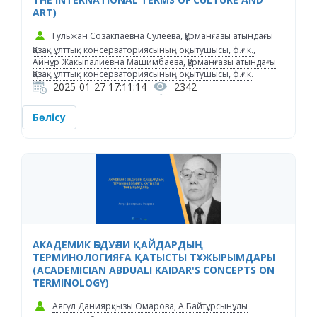
ART)
Гульжан Созакпаевна Сулеева, Құрманғазы атындағы
Қазақ ұлттық консерваториясының оқытушысы, ф.ғ.к.,
Айнұр Жакыпалиевна Машимбаева, Құрманғазы атындағы
Қазақ ұлттық консерваториясының оқытушысы, ф.ғ.к.
2025-01-27 17:11:14
2342
Бөлісу
АКАДЕМИК ӘБДУӘЛИ ҚАЙДАРДЫҢ
ТЕРМИНОЛОГИЯҒА ҚАТЫСТЫ ТҰЖЫРЫМДАРЫ
(ACADEMICIAN ABDUALI KAIDAR'S CONCEPTS ON
TERMINOLOGY)
Аягүл Даниярқызы Омарова, А.Байтұрсынұлы