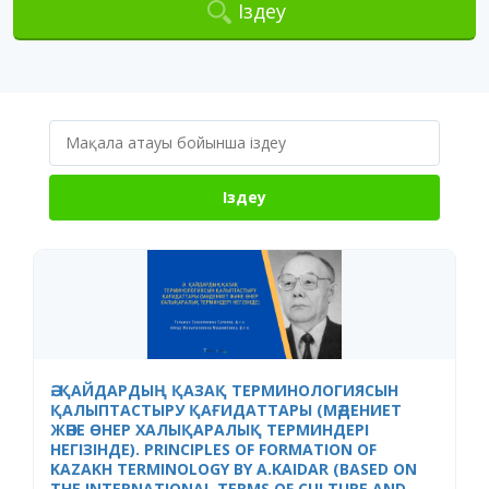
Іздеу
Іздеу
Ә. ҚАЙДАРДЫҢ ҚАЗАҚ ТЕРМИНОЛОГИЯСЫН
ҚАЛЫПТАСТЫРУ ҚАҒИДАТТАРЫ (МӘДЕНИЕТ
ЖӘНЕ ӨНЕР ХАЛЫҚАРАЛЫҚ ТЕРМИНДЕРІ
НЕГІЗІНДЕ). PRINCIPLES OF FORMATION OF
KAZAKH TERMINOLOGY BY A.KAIDAR (BASED ON
THE INTERNATIONAL TERMS OF CULTURE AND