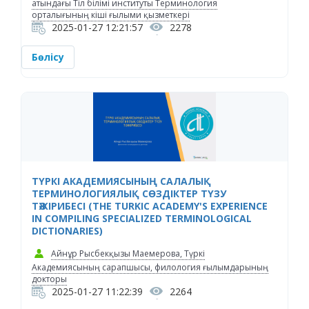
атындағы Тіл білімі институты Терминология
орталығының кіші ғылыми қызметкері
2025-01-27 12:21:57
2278
Бөлісу
ТҮРКІ АКАДЕМИЯСЫНЫҢ САЛАЛЫҚ
ТЕРМИНОЛОГИЯЛЫҚ СӨЗДІКТЕР ТҮЗУ
ТӘЖІРИБЕСІ (THE TURKIC ACADEMY'S EXPERIENCE
IN COMPILING SPECIALIZED TERMINOLOGICAL
DICTIONARIES)
Айнұр Рысбекқызы Маемерова, Түркі
Академиясының сарапшысы, филология ғылымдарының
докторы
2025-01-27 11:22:39
2264