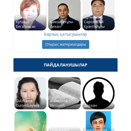
Бажықова
Құлманов
Күлзада
Қамзабекұлы
Сәрсенбай
Бегалықызы
Дихан
Қуантайұлы
Барлық қатысушылар
Отырыс материалдары
ПАЙДАЛАНУШЫЛАР
Gulzhaina
Shakenova
Duisenbayeva
Meruyert
Дархан
Рахматулла
Амангелдиев