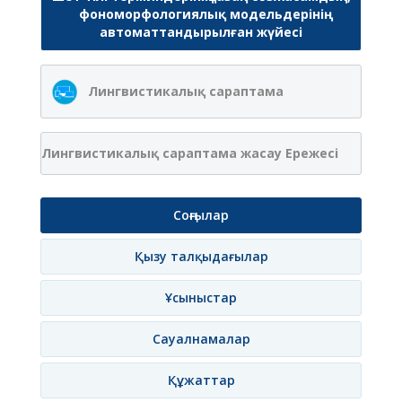
фономорфологиялық модельдерінің
автоматтандырылған жүйесі
Лингвистикалық сараптама
Лингвистикалық сараптама жасау Ережесі
Соңғылар
Қызу талқыдағылар
Ұсыныстар
Сауалнамалар
Құжаттар