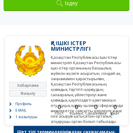
Іздеу
ҚР ІШКІ ІСТЕР
МИНИСТРЛІГІ
Қазақстан Республикасы Ішкі Істер
министрлігі Қазақстан Республикасы
ішкі істер органының басшылық
жүйесін жүзеге асыратын, сондай-ақ
заңнамамен қарастырылған,
Қазақстан Республикасының
Хабарлама
қоғамдық тәртіпті қорғаудың
Жазылу
салааралық үйлестірілуі және
қоғамдық қауіпсіздікті қамтамасыз
Профиль
ету, құқық қорғау қызметі сферасында
0
0
0
0
E-MAIL
мемлекеттік саясатты әзірлеуге және
Пост
Ұсыныс
Сауалнама
Құжат
іске асыруға қатысатын орталық
1 жазылушы
атқарушы орган болып табылады.
ҚР ІІМ ресми сайты - mvd.gov.kz
Шет тілі терминдерінің қазақ сөзжасамдық,