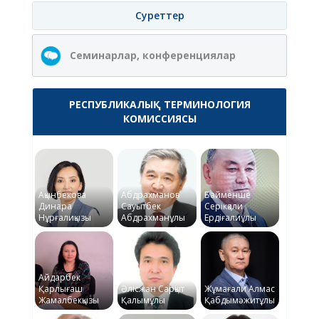
Суреттер
Семинарлар, конференциялар
РЕСПУБЛИКАЛЫҚ ТЕРМИНОЛОГИЯ
КОМИССИЯСЫ
Ақынбекова
Абдрахманов
Байменше
Динара
Сауытбек
Серікқали
Нұрғалиқызы
Абдрахманұлы
Ердіғалиұлы
Айдарбек
Қарлығаш
Әлісжан Сарқыт
Жұмағали Алмас
Жамалбекқызы
Қалымұлы
Қабдымәжитұлы