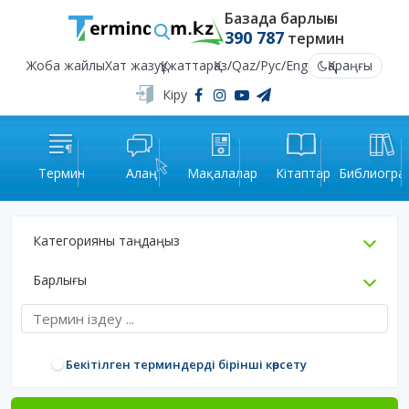
Базада барлығы
390 787
термин
Жоба жайлы
Хат жазу
Құжаттар
Қаз
/
Qaz
/
Рус
/
Eng
Қараңғы
Кіру
Термин
Алаң
Мақалалар
Кітаптар
Библиогра
Категорияны таңдаңыз
Барлығы
Бекітілген терминдерді бірінші көрсету