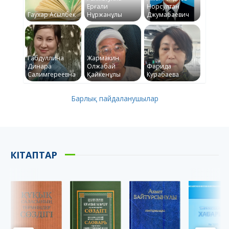
Ерғали
Норсултан
Гаухар Асылбек
Нұржанұлы
Джумабаевич
Габдуллина
Жармакин
Динара
Олжабай
Фарида
Салимгереевна
Қайкенұлы
Курабаева
Барлық пайдаланушылар
КІТАПТАР