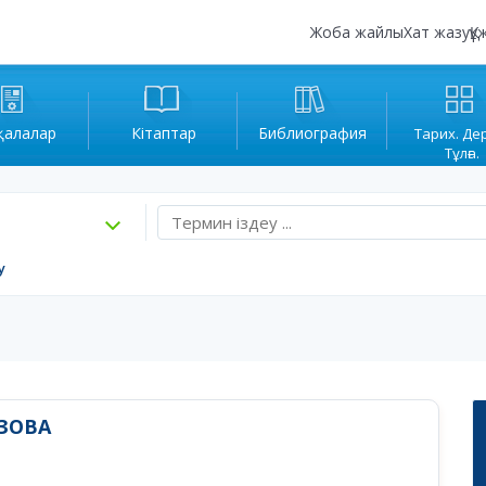
Жоба жайлы
Хат жазу
Құ
қалалар
Кітаптар
Библиография
Тарих. Де
Тұлға.
у
ЗОВА