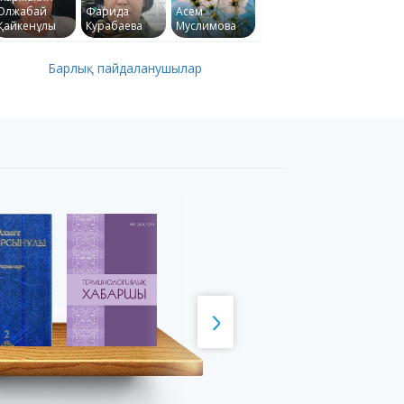
Олжабай
Фарида
Асем
Қайкенұлы
Курабаева
Муслимова
Барлық пайдаланушылар