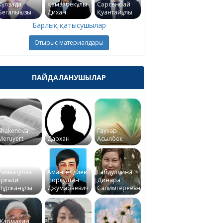
Күлзада
Қамзабекұлы
Сәрсенбай
Бегалықызы
Дихан
Қуантайұлы
Барлық қатысушылар
Отырыс материалдары
ПАЙДАЛАНУШЫЛАР
Shakenova
Гаухар
Meruyert
Дархан
Асылбек
Рахматулла
Амангелдиев
Габдуллина
Ерғали
Норсултан
Динара
Нұржанұлы
Джумабаевич
Салимгереевна
Жармакин