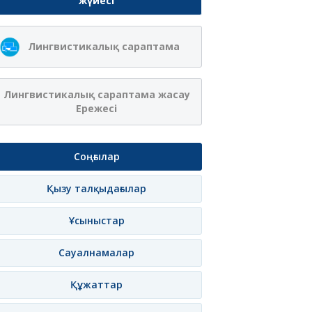
жүйесі
Лингвистикалық сараптама
Лингвистикалық сараптама жасау
Ережесі
Соңғылар
Қызу талқыдағылар
Ұсыныстар
Сауалнамалар
Құжаттар