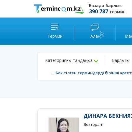
Базада барлығы
390 787
термин
Термин
Алаң
Ма
Категорияны таңдаңыз
Барлығы
Бекітілген терминдерді бірінші көрсет
ДИНАРА БЕКНИЯ
Докторант