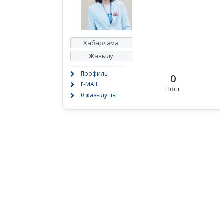
Хабарлама
Жазылу
Профиль
0
E-MAIL
Пост
0 жазылушы