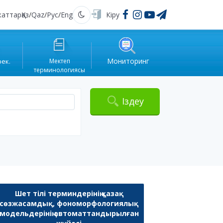
жаттар
Қаз
/
Qaz
/
Рус
/
Eng
Кіру
Қараңғы
Мониторинг
рек.
Мектеп
терминологиясы
Іздеу
Шет тілі терминдерінің қазақ
сөзжасамдық, фономорфологиялық
модельдерінің автоматтандырылған