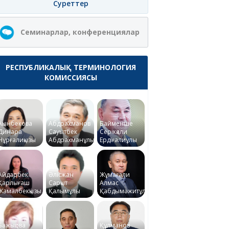
Суреттер
Семинарлар, конференциялар
РЕСПУБЛИКАЛЫҚ ТЕРМИНОЛОГИЯ
КОМИССИЯСЫ
Ақынбекова
Абдрахманов
Байменше
Динара
Сауытбек
Серікқали
Нұрғалиқызы
Абдрахманұлы
Ердіғалиұлы
Айдарбек
Әлісжан
Жұмағали
Қарлығаш
Сарқыт
Алмас
Жамалбекқызы
Қалымұлы
Қабдымәжитұлы
Бажықова
Құлманов