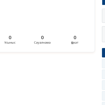
0
0
0
Ұсыныс
Сауалнама
Құжат