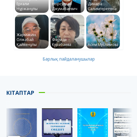
Ерғали
Норсултан
Динара
Нұржанұлы
Джумабаевич
Салимгереевна
Жармакин
Олжабай
Фарида
Қайкенұлы
Курабаева
Асем Муслимова
Барлық пайдаланушылар
КІТАПТАР