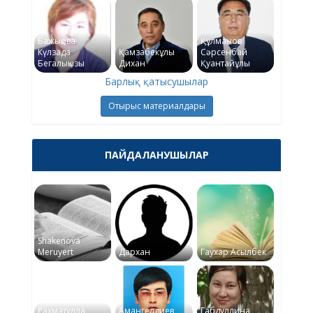
Бажықова
Құлманов
Күлзада
Қамзабекұлы
Сәрсенбай
Бегалықызы
Дихан
Қуантайұлы
Барлық қатысушылар
Отырыс материалдары
ПАЙДАЛАНУШЫЛАР
Shakenova
Meruyert
Дархан
Гаухар Асылбек
Рахматулла
Амангелдиев
Габдуллина