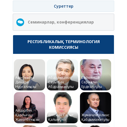
Суреттер
Семинарлар, конференциялар
РЕСПУБЛИКАЛЫҚ ТЕРМИНОЛОГИЯ
КОМИССИЯСЫ
Ақынбекова
Абдрахманов
Байменше
Динара
Сауытбек
Серікқали
Нұрғалиқызы
Абдрахманұлы
Ердіғалиұлы
Айдарбек
Қарлығаш
Әлісжан Сарқыт
Жұмағали Алмас
Жамалбекқызы
Қалымұлы
Қабдымәжитұлы