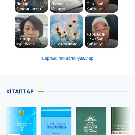
Динара
Shakenova
Олжабай
Салимгереевна
Meruyert
Қайкенұлы
Жармакин
Фарида
Олжабай
Курабаева
Асем Муслимова
Қайкенұлы
Барлық пайдаланушылар
КІТАПТАР