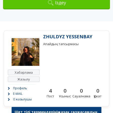
Іздеу
ZHULDYZ YESSENBAY
Апайдың тапсырмасы
Хабарлама
Жазылу
Профиль
4
0
0
0
E-MAIL
Пост
Ұсыныс
Сауалнама
Құжат
0 жазылушы
Шет тілі терминдерінің қазақ сөзжасамдық,