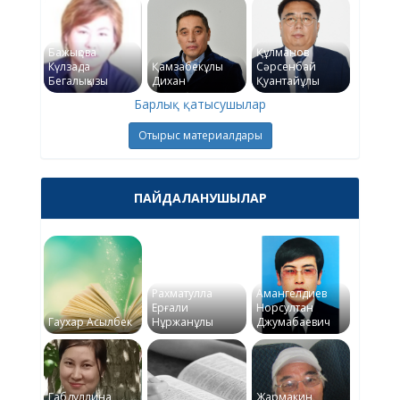
Бажықова
Құлманов
Күлзада
Қамзабекұлы
Сәрсенбай
Бегалықызы
Дихан
Қуантайұлы
Барлық қатысушылар
Отырыс материалдары
ПАЙДАЛАНУШЫЛАР
Рахматулла
Амангелдиев
Ерғали
Норсултан
Гаухар Асылбек
Нұржанұлы
Джумабаевич
Габдуллина
Жармакин