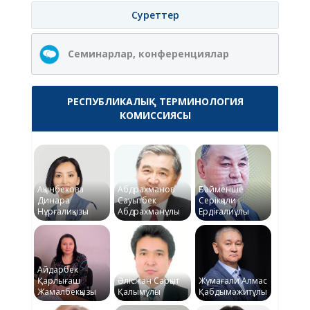
Суреттер
Семинарлар, конференциялар
РЕСПУБЛИКАЛЫҚ ТЕРМИНОЛОГИЯ
КОМИССИЯСЫ
Ақынбекова
Абдрахманов
Байменше
Динара
Сауытбек
Серікқали
Нұрғалиқызы
Абдрахманұлы
Ердіғалиұлы
Айдарбек
Қарлығаш
Әлісжан Сарқыт
Жұмағали Алмас
Жамалбекқызы
Қалымұлы
Қабдымәжитұлы