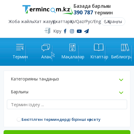
Базада барлығы
390 787
термин
Жоба жайлы
Хат жазу
Құжаттар
Қаз
/
Qaz
/
Рус
/
Eng
Қараңғы
Кіру
Термин
Алаң
Мақалалар
Кітаптар
Библиогра
Категорияны таңдаңыз
Барлығы
Бекітілген терминдерді бірінші көрсету