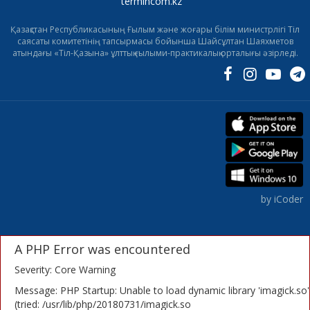
termincom.kz
Қазақстан Республикасының Ғылым және жоғары білім министрлігі Тіл
саясаты комитетінің тапсырмасы бойынша Шайсұлтан Шаяхметов
атындағы «Тіл-Қазына» ұлттық ғылыми-практикалық орталығы әзірледі.
by iCoder
A PHP Error was encountered
Severity: Core Warning
Message: PHP Startup: Unable to load dynamic library 'imagick.so'
(tried: /usr/lib/php/20180731/imagick.so