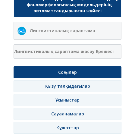
фономорфологиялық модельдерінің
автоматтандырылған жүйесі
Лингвистикалық сараптама
Лингвистикалық сараптама жасау Ережесі
Соңғылар
Қызу талқыдағылар
Ұсыныстар
Сауалнамалар
Құжаттар