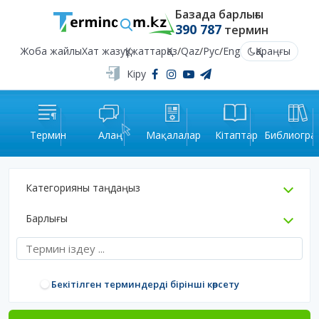
Базада барлығы
390 787
термин
Жоба жайлы
Хат жазу
Құжаттар
Қаз
/
Qaz
/
Рус
/
Eng
Қараңғы
Кіру
Термин
Алаң
Мақалалар
Кітаптар
Библиогра
Категорияны таңдаңыз
Барлығы
Бекітілген терминдерді бірінші көрсету