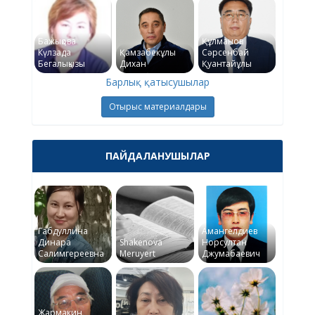
Бажықова
Құлманов
Күлзада
Қамзабекұлы
Сәрсенбай
Бегалықызы
Дихан
Қуантайұлы
Барлық қатысушылар
Отырыс материалдары
ПАЙДАЛАНУШЫЛАР
Габдуллина
Амангелдиев
Динара
Shakenova
Норсултан
Салимгереевна
Meruyert
Джумабаевич
Жармакин