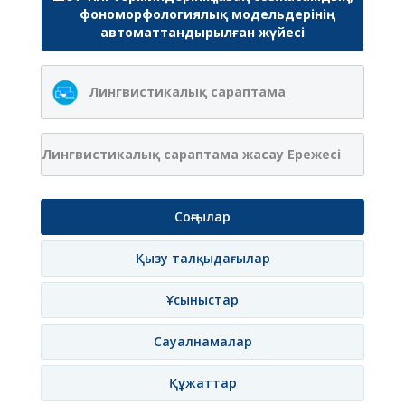
фономорфологиялық модельдерінің
автоматтандырылған жүйесі
Лингвистикалық сараптама
Лингвистикалық сараптама жасау Ережесі
Соңғылар
Қызу талқыдағылар
Ұсыныстар
Сауалнамалар
Құжаттар