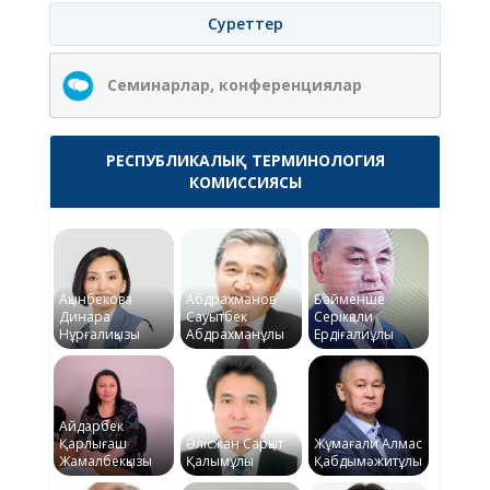
Суреттер
Семинарлар, конференциялар
РЕСПУБЛИКАЛЫҚ ТЕРМИНОЛОГИЯ
КОМИССИЯСЫ
Ақынбекова
Абдрахманов
Байменше
Динара
Сауытбек
Серікқали
Нұрғалиқызы
Абдрахманұлы
Ердіғалиұлы
Айдарбек
Қарлығаш
Әлісжан Сарқыт
Жұмағали Алмас
Жамалбекқызы
Қалымұлы
Қабдымәжитұлы