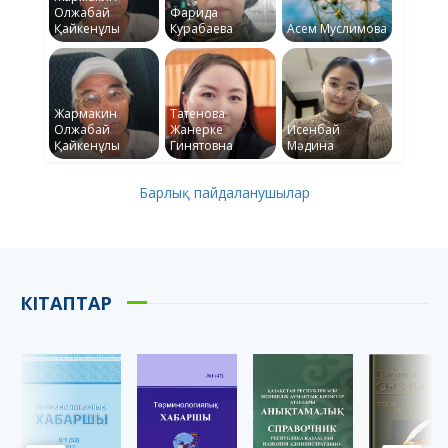
Олжабай
Фарида
Қайкенұлы
Курабаева
Асем Муслимова
Жармакин
Татенова
Олжабай
Жанерке
Исенбай
Қайкенұлы
Гинятовна
Мәдина
Барлық пайдаланушылар
КІТАПТАР