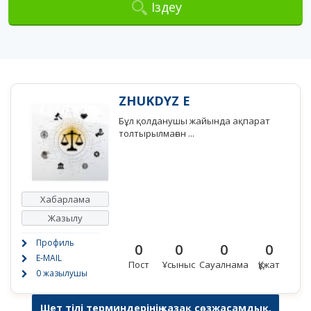
Іздеу
ZHUKDYZ E
Бұл қолданушы жайында ақпарат
толтырылмаған ...
Хабарлама
Жазылу
Профиль
0
0
0
0
E-MAIL
Пост
Ұсыныс
Сауалнама
Құжат
0 жазылушы
Шет тілі терминдерінің қазақ сөзжасамдық,