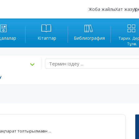
Жоба жайлы
Хат жазу
Құ
қалалар
Кітаптар
Библиография
Тарих. Де
Тұлға.
у
қпарат толтырылмаған ...