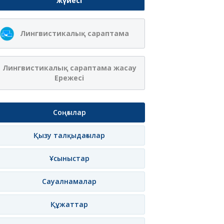
жүйесі
Лингвистикалық сараптама
Лингвистикалық сараптама жасау
Ережесі
Соңғылар
Қызу талқыдағылар
Ұсыныстар
Сауалнамалар
Құжаттар