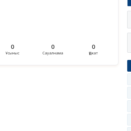
0
0
0
Ұсыныс
Сауалнама
Құжат