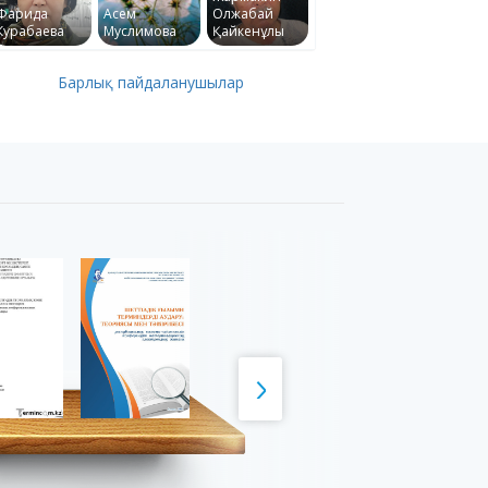
Фарида
Асем
Олжабай
Курабаева
Муслимова
Қайкенұлы
Барлық пайдаланушылар