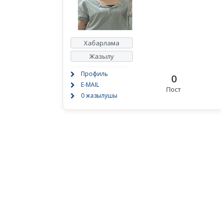
Хабарлама
Жазылу
Профиль
0
E-MAIL
Пост
0 жазылушы