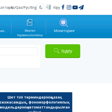
жаттар
Қаз
/
Qaz
/
Рус
/
Eng
Кіру
Қараңғы
Мониторинг
рек.
Мектеп
терминологиясы
Іздеу
Шет тілі терминдерінің қазақ
сөзжасамдық, фономорфологиялық
модельдерінің автоматтандырылған