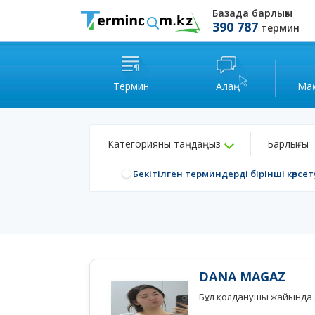
Базада барлығы
390 787
термин
Термин
Алаң
Ма
Категорияны таңдаңыз
Барлығы
Бекітілген терминдерді бірінші көрсет
DANA MAGAZ
Бұл қолданушы жайында а