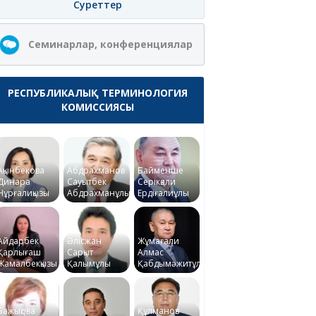
Суреттер
Семинарлар, конференциялар
РЕСПУБЛИКАЛЫҚ ТЕРМИНОЛОГИЯ
КОМИССИЯСЫ
Ақынбекова
Абдрахманов
Байменше
Динара
Сауытбек
Серікқали
Нұрғалиқызы
Абдрахманұлы
Ердіғалиұлы
Айдарбек
Әлісжан
Жұмағали
Қарлығаш
Сарқыт
Алмас
Жамалбекқызы
Қалымұлы
Қабдымәжитұлы
Бажықова
Құлманов