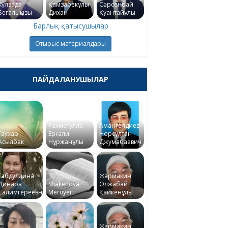
Күлзада
Қамзабекұлы
Сәрсенбай
Бегалықызы
Дихан
Қуантайұлы
Барлық қатысушылар
Отырыс материалдары
ПАЙДАЛАНУШЫЛАР
Рахматулла
Амангелдиев
Гаухар
Ерғали
Норсултан
Асылбек
Нұржанұлы
Джумабаевич
Габдуллина
Жармакин
Динара
Shakenova
Олжабай
Салимгереевна
Meruyert
Қайкенұлы
Жармакин