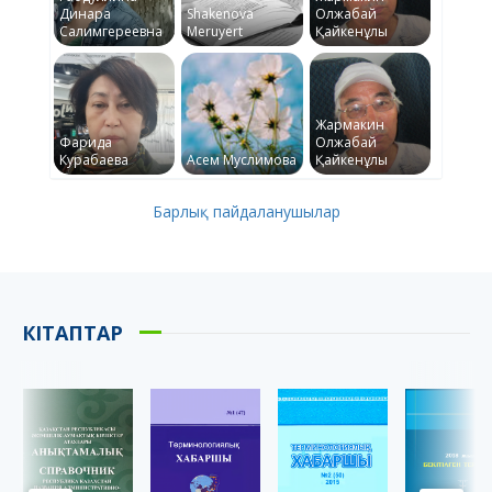
Динара
Shakenova
Олжабай
Салимгереевна
Meruyert
Қайкенұлы
Жармакин
Фарида
Олжабай
Курабаева
Асем Муслимова
Қайкенұлы
Барлық пайдаланушылар
КІТАПТАР