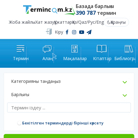
Базада барлығы
390 787
термин
Жоба жайлы
Хат жазу
Құжаттар
Қаз
/
Qaz
/
Рус
/
Eng
Қараңғы
Кіру
Термин
Алаң
Мақалалар
Кітаптар
Библиогра
Категорияны таңдаңыз
Барлығы
Бекітілген терминдерді бірінші көрсету