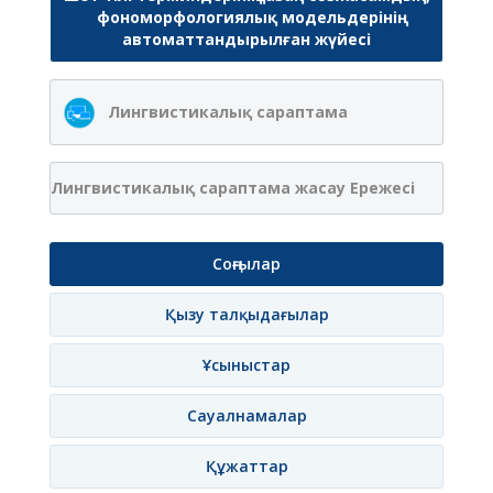
фономорфологиялық модельдерінің
автоматтандырылған жүйесі
Лингвистикалық сараптама
Лингвистикалық сараптама жасау Ережесі
Соңғылар
Қызу талқыдағылар
Ұсыныстар
Сауалнамалар
Құжаттар