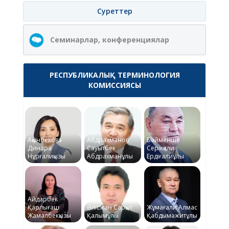
Суреттер
Семинарлар, конференциялар
РЕСПУБЛИКАЛЫҚ ТЕРМИНОЛОГИЯ
КОМИССИЯСЫ
Ақынбекова
Абдрахманов
Байменше
Динара
Сауытбек
Серікқали
Нұрғалиқызы
Абдрахманұлы
Ердіғалиұлы
Айдарбек
Қарлығаш
Әлісжан Сарқыт
Жұмағали Алмас
Жамалбекқызы
Қалымұлы
Қабдымәжитұлы