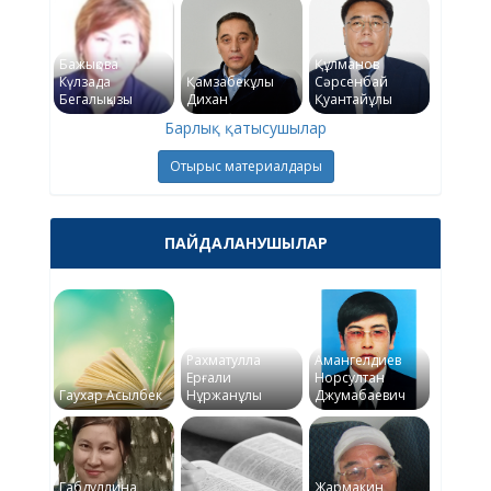
Бажықова
Құлманов
Күлзада
Қамзабекұлы
Сәрсенбай
Бегалықызы
Дихан
Қуантайұлы
Барлық қатысушылар
Отырыс материалдары
ПАЙДАЛАНУШЫЛАР
Рахматулла
Амангелдиев
Ерғали
Норсултан
Гаухар Асылбек
Нұржанұлы
Джумабаевич
Габдуллина
Жармакин