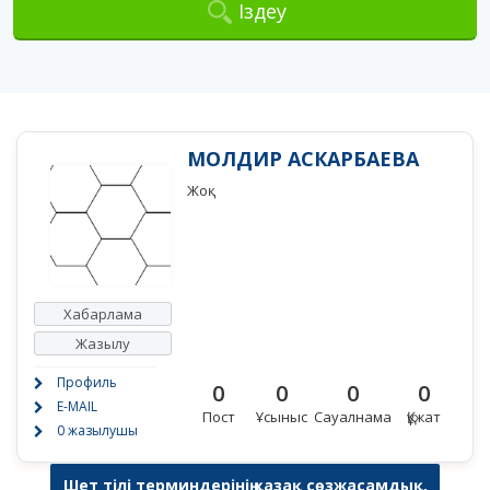
Іздеу
МОЛДИР АСКАРБАЕВА
Жоқ
Хабарлама
Жазылу
Профиль
0
0
0
0
E-MAIL
Пост
Ұсыныс
Сауалнама
Құжат
0 жазылушы
Шет тілі терминдерінің қазақ сөзжасамдық,