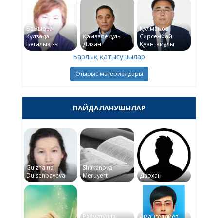
Бажықова
Құлманов
Күлзада
Қамзабекұлы
Сәрсенбай
Бегалықызы
Дихан
Қуантайұлы
Барлық қатысушылар
Отырыс материалдары
ПАЙДАЛАНУШЫЛАР
Gulzhaina
Shakenova
Duisenbayeva
Meruyert
Дархан
Рахматулла
Амангелдиев