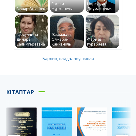
Ерғали
Норсултан
Гаухар Асылбек
Нұржанұлы
Джумабаевич
Габдуллина
Жармакин
Динара
Олжабай
Фарида
Салимгереевна
Қайкенұлы
Курабаева
Барлық пайдаланушылар
КІТАПТАР