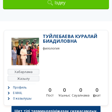
Іздеу
ТУЙЛЕБАЕВА КУРАЛАЙ
БИАДИЛОВНА
филология
Хабарлама
Жазылу
Профиль
0
0
0
0
E-MAIL
Пост
Ұсыныс
Сауалнама
Құжат
0 жазылушы
Шет тілі терминдерінің қазақ сөзжасамдық,