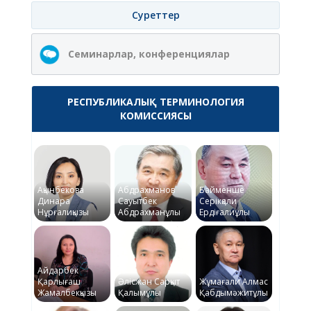
Суреттер
Семинарлар, конференциялар
РЕСПУБЛИКАЛЫҚ ТЕРМИНОЛОГИЯ
КОМИССИЯСЫ
Ақынбекова
Абдрахманов
Байменше
Динара
Сауытбек
Серікқали
Нұрғалиқызы
Абдрахманұлы
Ердіғалиұлы
Айдарбек
Қарлығаш
Әлісжан Сарқыт
Жұмағали Алмас
Жамалбекқызы
Қалымұлы
Қабдымәжитұлы