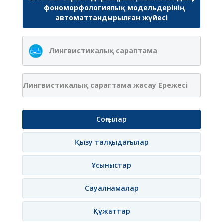
фономорфологиялық модельдерінің
автоматтандырылған жүйесі
Лингвистикалық сараптама
Лингвистикалық сараптама жасау Ережесі
Соңғылар
Қызу талқыдағылар
Ұсыныстар
Сауалнамалар
Құжаттар