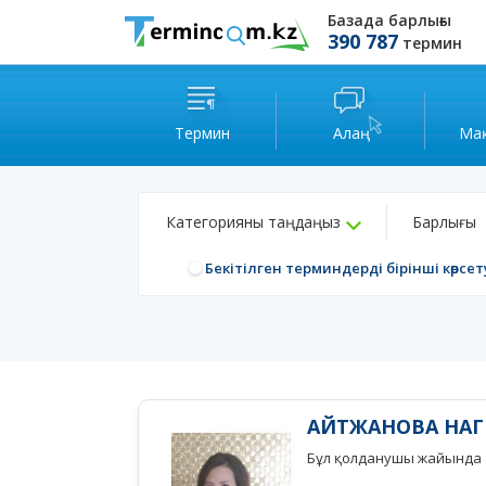
Базада барлығы
390 787
термин
Термин
Алаң
Ма
Категорияны таңдаңыз
Барлығы
Бекітілген терминдерді бірінші көрсет
АЙТЖАНОВА НА
Бұл қолданушы жайында а