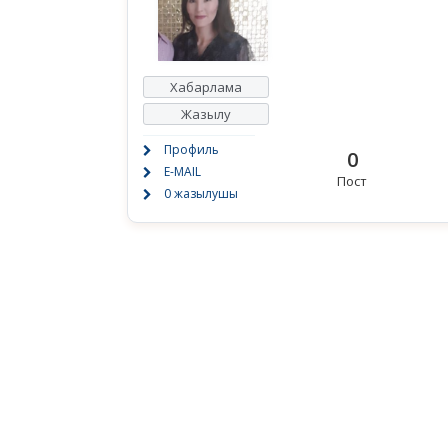
Хабарлама
Жазылу
Профиль
0
E-MAIL
Пост
0 жазылушы