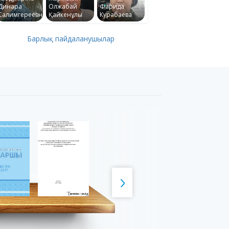
Динара
Олжабай
Фарида
Салимгереевна
Қайкенұлы
Курабаева
Барлық пайдаланушылар