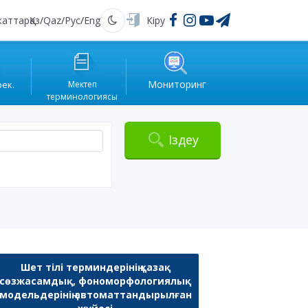
жаттар
Қаз
/
Qaz
/
Рус
/
Eng
Кіру
Қараңғы
Мониторинг
рек.
Мектеп
терминологиясы
Іздеу
Шет тілі терминдерінің қазақ
сөзжасамдық, фономорфологиялық
модельдерінің автоматтандырылған