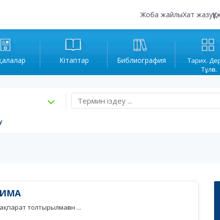
Жоба жайлы
Хат жазу
Құ
қалалар
Кітаптар
Библиография
Тарих. Де
Тұлға.
у
ГИМА
қпарат толтырылмаған ...