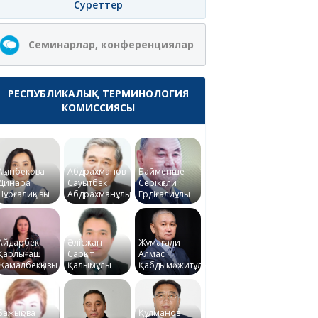
Суреттер
Семинарлар, конференциялар
РЕСПУБЛИКАЛЫҚ ТЕРМИНОЛОГИЯ
КОМИССИЯСЫ
Ақынбекова
Абдрахманов
Байменше
Динара
Сауытбек
Серікқали
Нұрғалиқызы
Абдрахманұлы
Ердіғалиұлы
Айдарбек
Әлісжан
Жұмағали
Қарлығаш
Сарқыт
Алмас
Жамалбекқызы
Қалымұлы
Қабдымәжитұлы
Бажықова
Құлманов