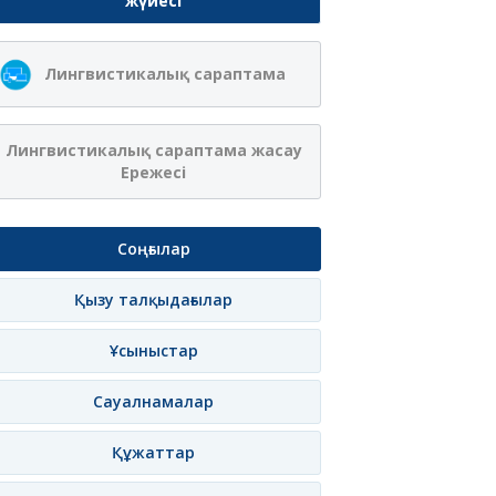
жүйесі
Лингвистикалық сараптама
Лингвистикалық сараптама жасау
Ережесі
Соңғылар
Қызу талқыдағылар
Ұсыныстар
Сауалнамалар
Құжаттар