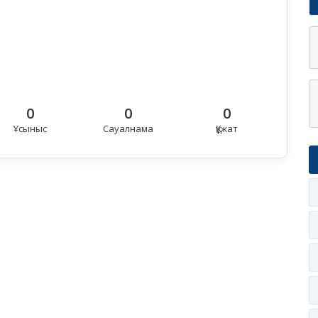
0
0
0
Ұсыныс
Сауалнама
Құжат