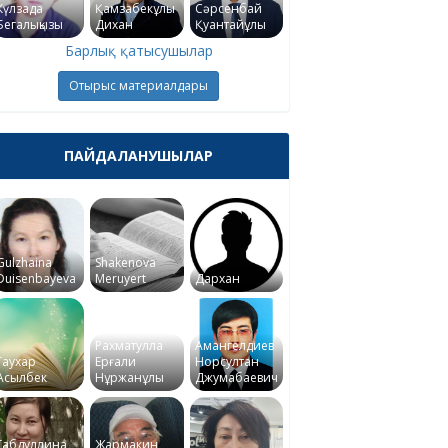
Күлзада
Қамзабекұлы
Сәрсенбай
Бегалықызы
Дихан
Қуантайұлы
Барлық қатысушылар
Отырыс материалдары
ПАЙДАЛАНУШЫЛАР
Gulzhaina
Shakenova
Duisenbayeva
Meruyert
Дархан
Рахматулла
Амангелдиев
Гаухар
Ерғали
Норсултан
Асылбек
Нұржанұлы
Джумабаевич
Габдуллина
Жармакин